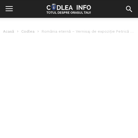
Acasă
Codlea
România eternă – Vernisaj de expoziție Petrică Buhnici