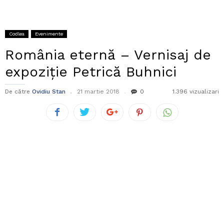
Codlea
Evenimente
România eternă – Vernisaj de
expoziție Petrică Buhnici
De către
Ovidiu Stan
21 martie 2018
0
1.396 vizualizari