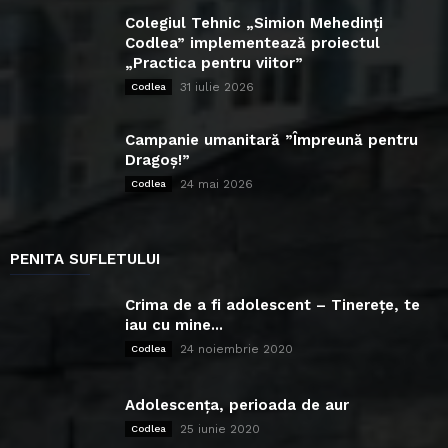
Colegiul Tehnic „Simion Mehedinți
Codlea” implementează proiectul
„Practica pentru viitor”
31 iulie 2026
Codlea
Campanie umanitară ”Împreună pentru
Dragoș!”
24 mai 2026
Codlea
PENITA SUFLETULUI
Crima de a fi adolescent – Tinerețe, te
iau cu mine...
24 noiembrie 2020
Codlea
Adolescența, perioada de aur
25 iunie 2020
Codlea