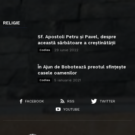
RELIGIE
Sf. Apostoli Petru și Pavel, despre
această sărbătoare a creștinătății
29 iunie 2022
Codlea
În Ajun de Bobotează preotul sfințește
casele oamenilor
5 ianuarie 2021
Codlea
FACEBOOK
RSS
TWITTER
YOUTUBE