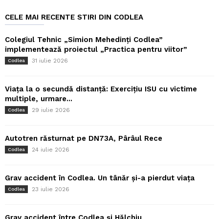
CELE MAI RECENTE STIRI DIN CODLEA
Colegiul Tehnic „Simion Mehedinți Codlea”
implementează proiectul „Practica pentru viitor”
31 iulie 2026
Codlea
Viața la o secundă distanță: Exercițiu ISU cu victime
multiple, urmare...
29 iulie 2026
Codlea
Autotren răsturnat pe DN73A, Pârâul Rece
24 iulie 2026
Codlea
Grav accident în Codlea. Un tânăr și-a pierdut viața
23 iulie 2026
Codlea
Grav accident între Codlea și Hălchiu