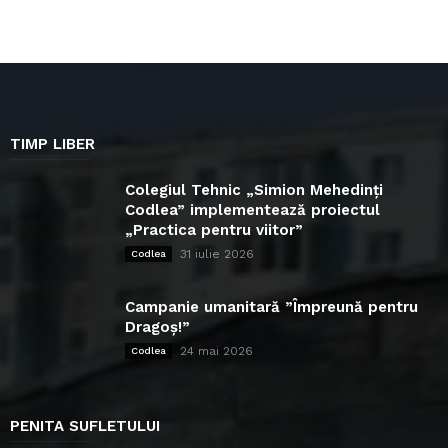
TIMP LIBER
Colegiul Tehnic „Simion Mehedinți
Codlea” implementează proiectul
„Practica pentru viitor”
31 iulie 2026
Codlea
Campanie umanitară ”Împreună pentru
Dragoș!”
24 mai 2026
Codlea
PENITA SUFLETULUI