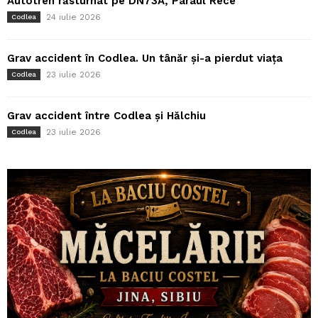
Autotren răsturnat pe DN73A, Pârâul Rece
24 iulie 2026
Codlea
Grav accident în Codlea. Un tânăr și-a pierdut viața
23 iulie 2026
Codlea
Grav accident între Codlea și Hălchiu
23 iulie 2026
Codlea