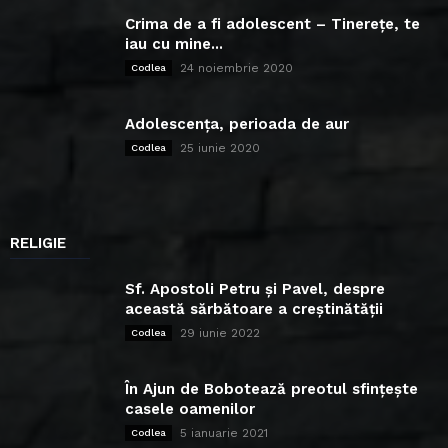
Crima de a fi adolescent – Tinerețe, te
iau cu mine...
24 noiembrie 2020
Codlea
Adolescența, perioada de aur
25 iunie 2020
Codlea
RELIGIE
Sf. Apostoli Petru și Pavel, despre
această sărbătoare a creștinătății
29 iunie 2022
Codlea
În Ajun de Bobotează preotul sfințește
casele oamenilor
5 ianuarie 2021
Codlea