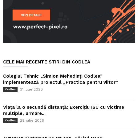
CELE MAI RECENTE STIRI DIN CODLEA
Colegiul Tehnic „Simion Mehedinți Codlea”
implementează proiectul „Practica pentru viitor”
31 iulie 2026
Codlea
Viața la o secundă distanță: Exercițiu ISU cu victime
multiple, urmare...
29 iulie 2026
Codlea