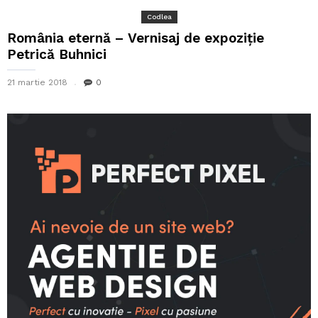
Codlea
România eternă – Vernisaj de expoziție
Petrică Buhnici
21 martie 2018
0