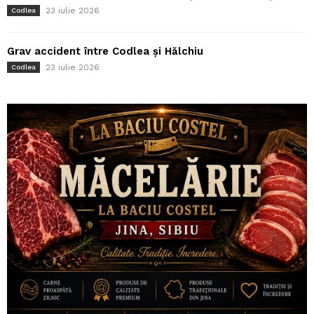
23 iulie 2026
Codlea
Grav accident între Codlea și Hălchiu
23 iulie 2026
Codlea