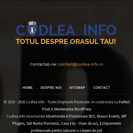
Contactați-ne:
contact@codlea-info.ro
HOME
DESPRE NOI
SITEMAP
CONTACT
© 2010 - 2026 Codlea Info - Toate Drepturile Rezervate. In colaborare cu
Perfect
Pixel
&
Mentenanta WordPress
Codlea Info recomanda
Advertoriale si Promovare SEO
,
Brasov Events
,
WP
Plugins
,
Sali Nunta Romania
,
Casa Edy - Viseu de sus
,
Echipamente
profesionale pentru saloane
si
Lenjerii de pat