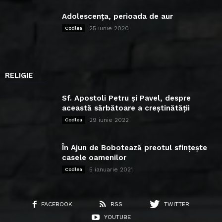
Adolescența, perioada de aur
25 iunie 2020
Codlea
RELIGIE
Sf. Apostoli Petru și Pavel, despre
această sărbătoare a creștinătății
29 iunie 2022
Codlea
În Ajun de Bobotează preotul sfințește
casele oamenilor
5 ianuarie 2021
Codlea
FACEBOOK
RSS
TWITTER
YOUTUBE