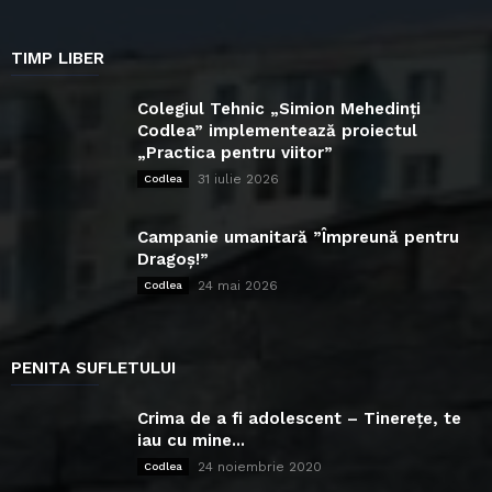
TIMP LIBER
Colegiul Tehnic „Simion Mehedinți
Codlea” implementează proiectul
„Practica pentru viitor”
31 iulie 2026
Codlea
Campanie umanitară ”Împreună pentru
Dragoș!”
24 mai 2026
Codlea
PENITA SUFLETULUI
Crima de a fi adolescent – Tinerețe, te
iau cu mine...
24 noiembrie 2020
Codlea