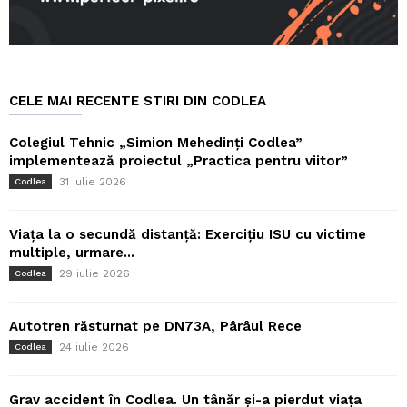
CELE MAI RECENTE STIRI DIN CODLEA
Colegiul Tehnic „Simion Mehedinți Codlea”
implementează proiectul „Practica pentru viitor”
31 iulie 2026
Codlea
Viața la o secundă distanță: Exercițiu ISU cu victime
multiple, urmare...
29 iulie 2026
Codlea
Autotren răsturnat pe DN73A, Pârâul Rece
24 iulie 2026
Codlea
Grav accident în Codlea. Un tânăr și-a pierdut viața