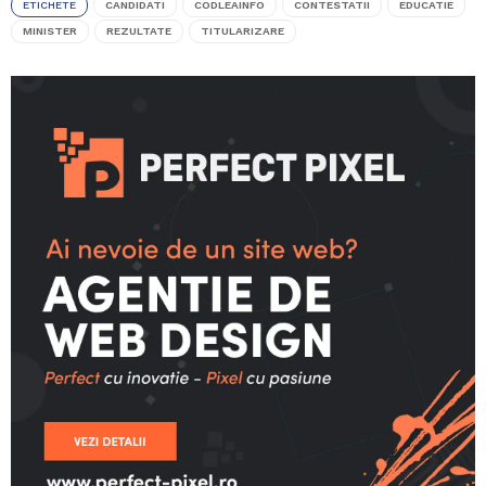
ETICHETE
CANDIDATI
CODLEAINFO
CONTESTATII
EDUCATIE
MINISTER
REZULTATE
TITULARIZARE