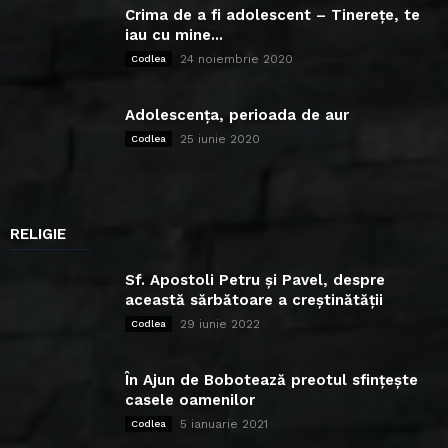
Crima de a fi adolescent – Tinerețe, te
iau cu mine...
24 noiembrie 2020
Codlea
Adolescența, perioada de aur
25 iunie 2020
Codlea
RELIGIE
Sf. Apostoli Petru și Pavel, despre
această sărbătoare a creștinătății
29 iunie 2022
Codlea
În Ajun de Bobotează preotul sfințește
casele oamenilor
5 ianuarie 2021
Codlea