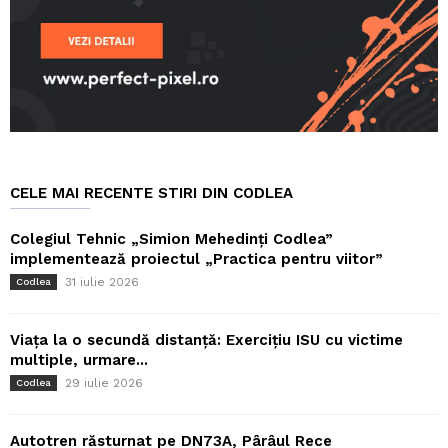
CELE MAI RECENTE STIRI DIN CODLEA
Colegiul Tehnic „Simion Mehedinți Codlea”
implementează proiectul „Practica pentru viitor”
31 iulie 2026
Codlea
Viața la o secundă distanță: Exercițiu ISU cu victime
multiple, urmare...
29 iulie 2026
Codlea
Autotren răsturnat pe DN73A, Pârâul Rece