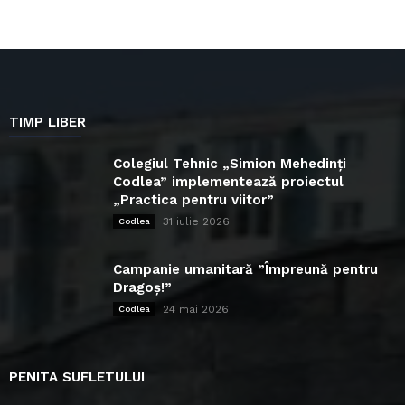
TIMP LIBER
Colegiul Tehnic „Simion Mehedinți
Codlea” implementează proiectul
„Practica pentru viitor”
31 iulie 2026
Codlea
Campanie umanitară ”Împreună pentru
Dragoș!”
24 mai 2026
Codlea
PENITA SUFLETULUI