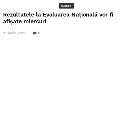
Codlea
Rezultatele la Evaluarea Naţională vor fi
afişate miercuri
27 iunie 2023
0