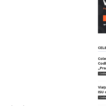
CEL
Cole
Codl
„Pra
Codl
Viaț
ISU 
Codl