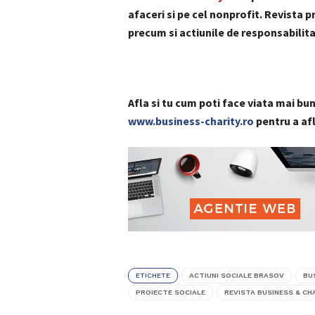
afaceri si pe cel nonprofit. Revista
precum si actiunile de responsabilita
Afla si tu cum poti face viata mai bu
www.business-charity.ro
pentru a afl
ETICHETE
ACTIUNI SOCIALE BRASOV
BU
PROIECTE SOCIALE
REVISTA BUSINESS & CH