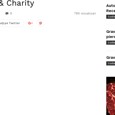
& Charity
Auto
Rec
0
785 vizualizari
Codl
uiți pe Twitter
Grav
pier
Codl
Grav
Codl