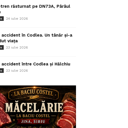
tren răsturnat pe DN73A, Pârâul
e
24 iulie 2026
ea
 accident în Codlea. Un tânăr și-a
dut viața
23 iulie 2026
ea
 accident între Codlea și Hălchiu
23 iulie 2026
ea