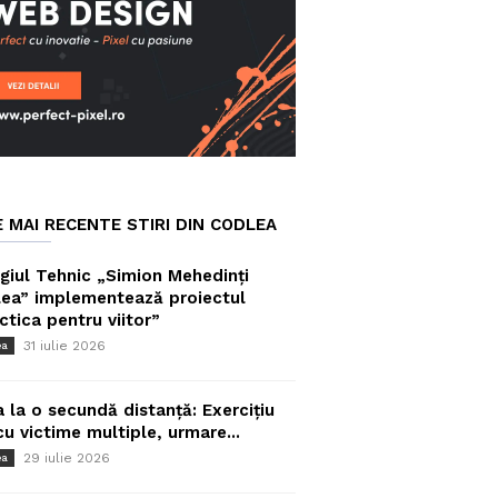
E MAI RECENTE STIRI DIN CODLEA
giul Tehnic „Simion Mehedinți
ea” implementează proiectul
ctica pentru viitor”
31 iulie 2026
ea
a la o secundă distanță: Exercițiu
cu victime multiple, urmare...
29 iulie 2026
ea