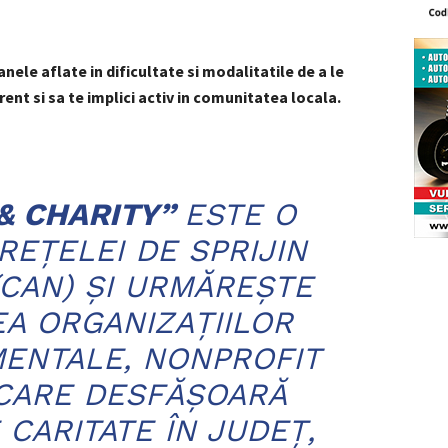
anele aflate in dificultate si modalitatile de a le
ent si sa te implici activ in comunitatea locala.
& CHARITY”
ESTE O
 REŢELEI DE SPRIJIN
CAN) ŞI URMĂREŞTE
A ORGANIZAŢIILOR
ENTALE, NONPROFIT
 CARE DESFĂŞOARĂ
 CARITATE ÎN JUDEŢ,