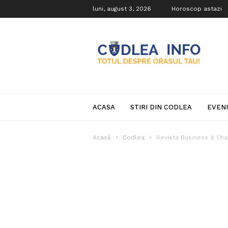
luni, august 3, 2026
Horoscop astazi
Codlea
Info
ACASA
STIRI DIN CODLEA
EVEN
Acasă
Codlea
Revista Business & Char