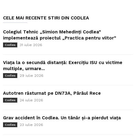
CELE MAI RECENTE STIRI DIN CODLEA
Colegiul Tehnic „Simion Mehedinți Codlea”
implementează proiectul „Practica pentru viitor”
31 iulie 2026
Codlea
Viața la o secundă distanță: Exercițiu ISU cu victime
multiple, urmare...
29 iulie 2026
Codlea
Autotren răsturnat pe DN73A, Pârâul Rece
24 iulie 2026
Codlea
Grav accident în Codlea. Un tânăr și-a pierdut viața
23 iulie 2026
Codlea