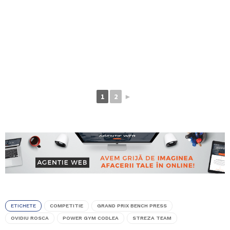
1
2
►
ETICHETE
COMPETITIE
GRAND PRIX BENCH PRESS
OVIDIU ROSCA
POWER GYM CODLEA
STREZA TEAM