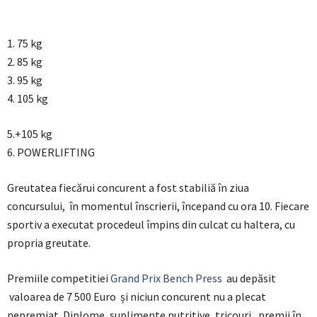
1. 75 kg
2. 85 kg
3. 95 kg
4. 105 kg
5.+105 kg
6. POWERLIFTING
Greutatea fiecărui concurent a fost stabiliă în ziua
concursului, în momentul înscrierii, începand cu ora 10. Fiecare
sportiv a executat procedeul împins din culcat cu haltera, cu
propria greutate.
Premiile competitiei
Grand Prix Bench Press
au depăsit
valoarea de 7 500 Euro și niciun concurent nu a plecat
nepremiat. Diplome, suplimente nutritive, tricouri, premii în