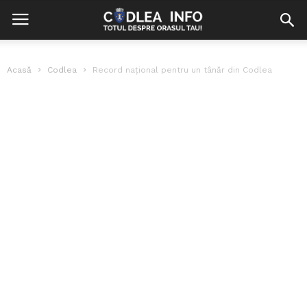
Acasă
Codlea
Record național pentru un tânăr din Codlea