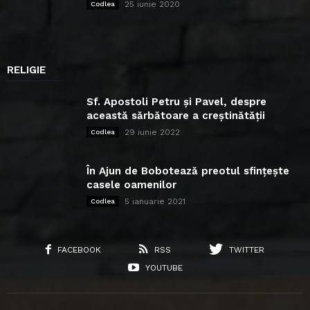
25 iunie 2020
Codlea
RELIGIE
Sf. Apostoli Petru și Pavel, despre
această sărbătoare a creștinătății
29 iunie 2022
Codlea
În Ajun de Bobotează preotul sfințește
casele oamenilor
5 ianuarie 2021
Codlea
FACEBOOK
RSS
TWITTER
YOUTUBE