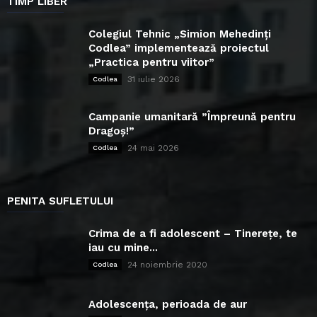
TIMP LIBER
Colegiul Tehnic „Simion Mehedinți
Codlea” implementează proiectul
„Practica pentru viitor”
31 iulie 2026
Codlea
Campanie umanitară ”Împreună pentru
Dragoș!”
24 mai 2026
Codlea
PENITA SUFLETULUI
Crima de a fi adolescent – Tinerețe, te
iau cu mine...
24 noiembrie 2020
Codlea
Adolescența, perioada de aur