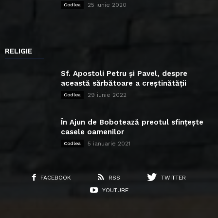
25 iunie 2020
Codlea
RELIGIE
Sf. Apostoli Petru și Pavel, despre
această sărbătoare a creștinătății
29 iunie 2022
Codlea
În Ajun de Bobotează preotul sfințește
casele oamenilor
5 ianuarie 2021
Codlea
FACEBOOK
RSS
TWITTER
YOUTUBE