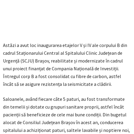
Astăzi a avut loc inaugurarea etajelor V și IV ale corpului B din
cadrul Staționarului Central al Spitalului Clinic Județean de
Urgență (SCJU) Brașov, reabilitate și modernizate în cadrul
unui proiect finanțat de Compania Națională de Investiții.
Întregul corp B a fost consolidat cu fibre de carbon, astfel
încât să se asigure rezistența la seismicitate a clădirii.
Saloanele, având fiecare câte 5 paturi, au fost transformate
din temelii și dotate cu grupuri sanitare proprii, astfel încât
pacienții să beneficieze de cele mai bune condiții. Din bugetul
alocat de Consiliul Județean Brașov în acest an, conducerea
spitalului a achiziționat paturi, saltele lavabile și noptiere noi,