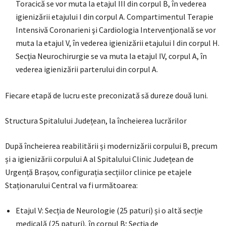
Toracică se vor muta la etajul III din corpul B, în vederea
igienizării etajului I din corpul A. Compartimentul Terapie
Intensivă Coronarieni şi Cardiologia Intervenţională se vor
muta la etajul V, în vederea igienizării etajului I din corpul H.
Secţia Neurochirurgie se va muta la etajul IV, corpul A, în
vederea igienizării parterului din corpul A.
Fiecare etapă de lucru este preconizată să dureze două luni.
Structura Spitalului Județean, la încheierea lucrărilor
După încheierea reabilitării și modernizării corpului B, precum
și a igienizării corpului A al Spitalului Clinic Județean de
Urgență Brașov, configurația secțiilor clinice pe etajele
Staționarului Central va fi următoarea:
Etajul V: Secția de Neurologie (25 paturi) și o altă secție
medicală (25 paturi), în corpul B; Secția de