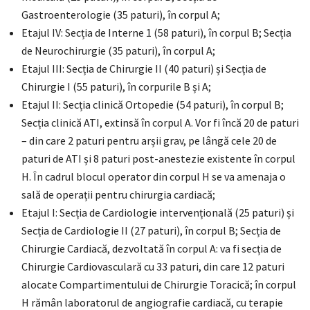
Gastroenterologie (35 paturi), în corpul A;
Etajul IV: Secția de Interne 1 (58 paturi), în corpul B; Secția
de Neurochirurgie (35 paturi), în corpul A;
Etajul III: Secția de Chirurgie II (40 paturi) și Secția de
Chirurgie I (55 paturi), în corpurile B și A;
Etajul II: Secția clinică Ortopedie (54 paturi), în corpul B;
Secția clinică ATI, extinsă în corpul A. Vor fi încă 20 de paturi
– din care 2 paturi pentru arșii grav, pe lângă cele 20 de
paturi de ATI și 8 paturi post-anestezie existente în corpul
H. În cadrul blocul operator din corpul H se va amenaja o
sală de operații pentru chirurgia cardiacă;
Etajul I: Secția de Cardiologie intervențională (25 paturi) și
Secția de Cardiologie II (27 paturi), în corpul B; Secția de
Chirurgie Cardiacă, dezvoltată în corpul A: va fi secția de
Chirurgie Cardiovasculară cu 33 paturi, din care 12 paturi
alocate Compartimentului de Chirurgie Toracică; în corpul
H rămân laboratorul de angiografie cardiacă, cu terapie