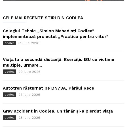
CELE MAI RECENTE STIRI DIN CODLEA
Colegiul Tehnic „Simion Mehedinți Codlea”
implementează proiectul „Practica pentru viitor”
31 iulie 2026
Codlea
Viața la o secundă distanță: Exercițiu ISU cu victime
multiple, urmare...
29 iulie 2026
Codlea
Autotren răsturnat pe DN73A, Pârâul Rece
24 iulie 2026
Codlea
Grav accident în Codlea. Un tânăr și-a pierdut viața
23 iulie 2026
Codlea