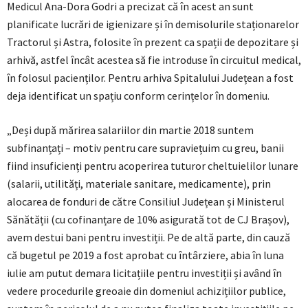
Medicul Ana-Dora Godri a precizat că în acest an sunt
planificate lucrări de igienizare și în demisolurile staționarelor
Tractorul și Astra, folosite în prezent ca spații de depozitare și
arhivă, astfel încât acestea să fie introduse în circuitul medical,
în folosul pacienților. Pentru arhiva Spitalului Județean a fost
deja identificat un spațiu conform cerințelor în domeniu.
„Deși după mărirea salariilor din martie 2018 suntem
subfinanțați – motiv pentru care supraviețuim cu greu, banii
fiind insuficienți pentru acoperirea tuturor cheltuielilor lunare
(salarii, utilități, materiale sanitare, medicamente), prin
alocarea de fonduri de către Consiliul Județean și Ministerul
Sănătății (cu cofinanțare de 10% asigurată tot de CJ Brașov),
avem destui bani pentru investiții. Pe de altă parte, din cauză
că bugetul pe 2019 a fost aprobat cu întârziere, abia în luna
iulie am putut demara licitațiile pentru investiții și având în
vedere procedurile greoaie din domeniul achizițiilor publice,