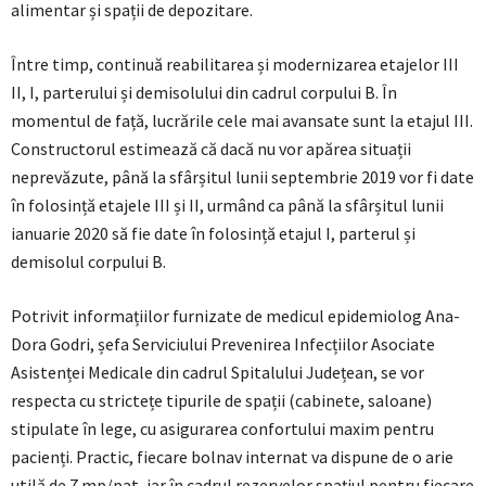
alimentar și spații de depozitare.
Între timp, continuă reabilitarea și modernizarea etajelor III
II, I, parterului și demisolului din cadrul corpului B. În
momentul de față, lucrările cele mai avansate sunt la etajul III.
Constructorul estimează că dacă nu vor apărea situații
neprevăzute, până la sfârșitul lunii septembrie 2019 vor fi date
în folosință etajele III și II, urmând ca până la sfârșitul lunii
ianuarie 2020 să fie date în folosință etajul I, parterul și
demisolul corpului B.
Potrivit informațiilor furnizate de medicul epidemiolog Ana-
Dora Godri, șefa Serviciului Prevenirea Infecțiilor Asociate
Asistenței Medicale din cadrul Spitalului Județean, se vor
respecta cu strictețe tipurile de spații (cabinete, saloane)
stipulate în lege, cu asigurarea confortului maxim pentru
pacienți. Practic, fiecare bolnav internat va dispune de o arie
utilă de 7 mp/pat, iar în cadrul rezervelor spațiul pentru fiecare