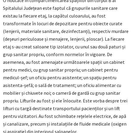
O noutate în compartimentarea spațiilor din corpul B al
Spitalului Județean este faptul că grupurile sanitare care
existau la fiecare etaj, la capătul culoarului, au fost
transformate în locuri de depozitare pentru obiecte curate
(lenjerii, materiale sanitare, dezinfectanți), respectiv murdare
(deșeuri periculoase și menajere, lenjerii, ploscar). La fiecare
etaj s-au creat saloane tip izolator, cu unul sau două paturi și
grup sanitar propriu, conform normelor în vigoare. De
asemenea, au fost amenajate următoarele spații: un cabinet
pentru medici, cu grup sanitar propriu; un cabinet pentru
medicul-șef; un oficiu pentru asistente; un spațiu pentru
asistenta-șefă; o sală de tratament; un oficiu alimentar cu
mobilier și chiuvete noi; o cameră de gardă cu grup sanitar
propriu. Lifturile au fost și ele înlocuite. Este vorba despre trei
lifturi cu targă destinate transportului pacienților și un lift
pentru vizitatori. Au fost schimbate rețelele electrice, de apă
și canalizare, precum și instalațiile de fluide medicale (oxigen
și aspirație) din interiorul saloanelor.