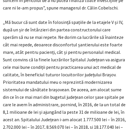
suntem în pericolul de a nu putea finaliza toate investițiile pe
care ni le-am propus”, spune managerul dr. Călin Cobelschi.
„Mă bucur că sunt date în folosință spațiile de la etajele V și IV,
după un șir de întârzieri din partea constructorului care
sperăm să nu se mai repete. Ne dorim ca lucrările să înainteze
cât mai repede, deoarece disconfortul șantierului este foarte
mare, atât pentru pacienți, cât și pentru personalul medical.
Sunt convins că la finele lucrărilor Spitalul Județean va asigura
cele mai bune condiții pentru practicarea unui act medical de
calitate, în beneficiul tuturor locuitorilor județului Brașov.
Prioritatea mandatului meu o reprezintă modernizarea
sistemului de sănătate brașovean. De aceea, am alocat sume
din ce în ce mai mari din bugetul județean celor șase spitale pe
care le avem în administrare, pornind, în 2016, de la un total de
8,1 milioane de lei și ajungând la peste 31 de milioane de lei, în
acest an. Spitalului Județean i-am alocat 1.777.500 lei – în 2016,
2.702.000 lei – în 2017, 8.569.070 lei – în 2018, și 18.177.040 lei –