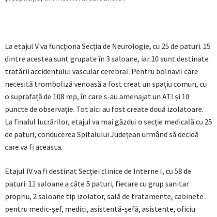
La etajul V va funcționa Secția de Neurologie, cu 25 de paturi. 15
dintre acestea sunt grupate în 3 saloane, iar 10 sunt destinate
tratării accidentului vascular cerebral. Pentru bolnavii care
necesită tromboliză venoasă a fost creat un spațiu comun, cu
o suprafață de 108 mp, în care s-au amenajat un ATI și 10
puncte de observație. Tot aici au fost create două izolatoare.
La finalul lucrărilor, etajul va mai găzdui o secție medicală cu 25
de paturi, conducerea Spitalului Județean urmând să decidă
care va fi aceasta.
Etajul IV va fi destinat Secției clinice de Interne I, cu 58 de
paturi: 11 saloane a câte 5 paturi, fiecare cu grup sanitar
propriu, 2 saloane tip izolator, sală de tratamente, cabinete
pentru medic-șef, medici, asistentă-șefă, asistente, oficiu