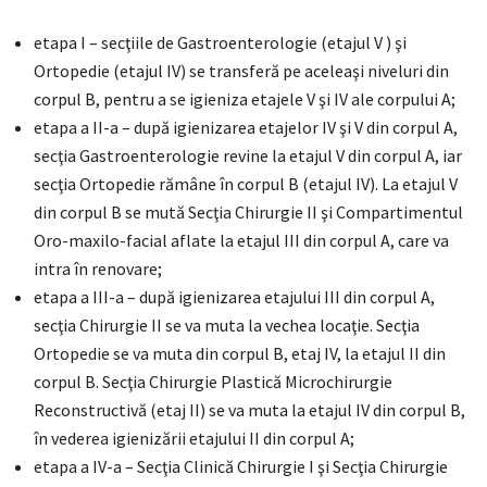
etapa I – secţiile de Gastroenterologie (etajul V ) şi
Ortopedie (etajul IV) se transferă pe aceleaşi niveluri din
corpul B, pentru a se igieniza etajele V şi IV ale corpului A;
etapa a II-a – după igienizarea etajelor IV şi V din corpul A,
secţia Gastroenterologie revine la etajul V din corpul A, iar
secţia Ortopedie rămâne în corpul B (etajul IV). La etajul V
din corpul B se mută Secţia Chirurgie II şi Compartimentul
Oro-maxilo-facial aflate la etajul III din corpul A, care va
intra în renovare;
etapa a III-a – după igienizarea etajului III din corpul A,
secţia Chirurgie II se va muta la vechea locaţie. Secţia
Ortopedie se va muta din corpul B, etaj IV, la etajul II din
corpul B. Secţia Chirurgie Plastică Microchirurgie
Reconstructivă (etaj II) se va muta la etajul IV din corpul B,
în vederea igienizării etajului II din corpul A;
etapa a IV-a – Secţia Clinică Chirurgie I şi Secţia Chirurgie