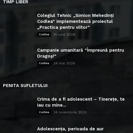
TIMP LIBER
Colegiul Tehnic „Simion Mehedinți
Codlea” implementează proiectul
„Practica pentru viitor”
31 iulie 2026
Codlea
Campanie umanitară ”Împreună pentru
Dragoș!”
24 mai 2026
Codlea
PENITA SUFLETULUI
Crima de a fi adolescent – Tinerețe, te
iau cu mine...
24 noiembrie 2020
Codlea
Adolescența, perioada de aur