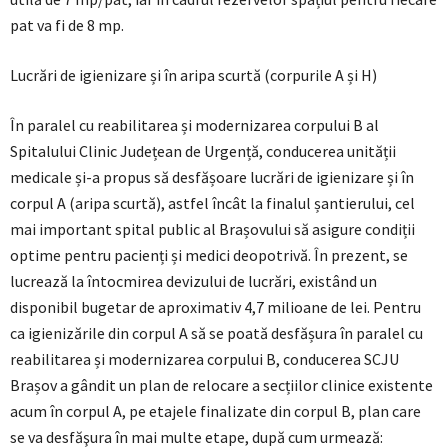
pat va fi de 8 mp.
Lucrări de igienizare și în aripa scurtă (corpurile A și H)
În paralel cu reabilitarea și modernizarea corpului B al
Spitalului Clinic Județean de Urgență, conducerea unității
medicale și-a propus să desfășoare lucrări de igienizare și în
corpul A (aripa scurtă), astfel încât la finalul șantierului, cel
mai important spital public al Brașovului să asigure condiții
optime pentru pacienți și medici deopotrivă. În prezent, se
lucrează la întocmirea devizului de lucrări, existând un
disponibil bugetar de aproximativ 4,7 milioane de lei. Pentru
ca igienizările din corpul A să se poată desfășura în paralel cu
reabilitarea și modernizarea corpului B, conducerea SCJU
Brașov a gândit un plan de relocare a secțiilor clinice existente
acum în corpul A, pe etajele finalizate din corpul B, plan care
se va desfăşura în mai multe etape, după cum urmează: