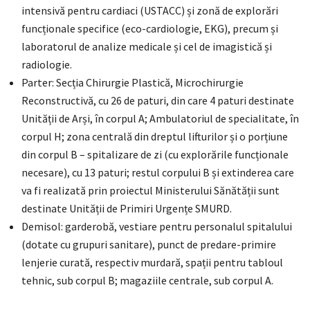
intensivă pentru cardiaci (USTACC) și zonă de explorări
funcționale specifice (eco-cardiologie, EKG), precum și
laboratorul de analize medicale și cel de imagistică și
radiologie.
Parter: Secția Chirurgie Plastică, Microchirurgie
Reconstructivă, cu 26 de paturi, din care 4 paturi destinate
Unității de Arși, în corpul A; Ambulatoriul de specialitate, în
corpul H; zona centrală din dreptul lifturilor și o porțiune
din corpul B – spitalizare de zi (cu explorările funcționale
necesare), cu 13 paturi; restul corpului B și extinderea care
va fi realizată prin proiectul Ministerului Sănătății sunt
destinate Unității de Primiri Urgențe SMURD.
Demisol: garderobă, vestiare pentru personalul spitalului
(dotate cu grupuri sanitare), punct de predare-primire
lenjerie curată, respectiv murdară, spații pentru tabloul
tehnic, sub corpul B; magaziile centrale, sub corpul A.