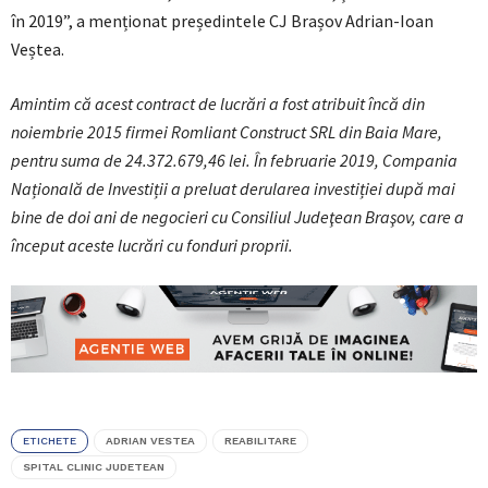
în 2019”, a menționat președintele CJ Brașov Adrian-Ioan
Veștea.
Amintim că acest contract de lucrări a fost atribuit încă din
noiembrie 2015 firmei Romliant Construct SRL din Baia Mare,
pentru suma de 24.372.679,46 lei. În februarie 2019, Compania
Națională de Investiții a preluat derularea investiției după mai
bine de doi ani de negocieri cu Consiliul Judeţean Braşov, care a
început aceste lucrări cu fonduri proprii.
ETICHETE
ADRIAN VESTEA
REABILITARE
SPITAL CLINIC JUDETEAN