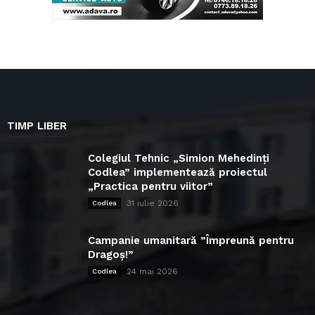
TIMP LIBER
Colegiul Tehnic „Simion Mehedinți
Codlea” implementează proiectul
„Practica pentru viitor”
31 iulie 2026
Codlea
Campanie umanitară ”Împreună pentru
Dragoș!”
24 mai 2026
Codlea