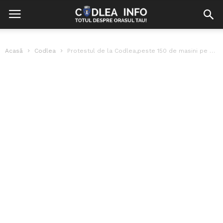
Acasă
Codlea
Protestul de la Codlea,peste 150 de masini pe strazile orasului