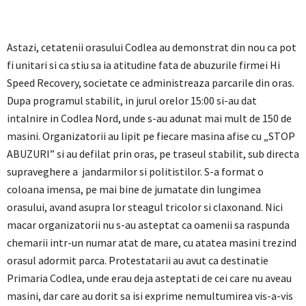
Astazi, cetatenii orasului Codlea au demonstrat din nou ca pot
fi unitari si ca stiu sa ia atitudine fata de abuzurile firmei Hi
Speed Recovery, societate ce administreaza parcarile din oras.
Dupa programul stabilit, in jurul orelor 15:00 si-au dat
intalnire in Codlea Nord, unde s-au adunat mai mult de 150 de
masini. Organizatorii au lipit pe fiecare masina afise cu „STOP
ABUZURI” si au defilat prin oras, pe traseul stabilit, sub directa
supraveghere a jandarmilor si politistilor. S-a format o
coloana imensa, pe mai bine de jumatate din lungimea
orasului, avand asupra lor steagul tricolor si claxonand. Nici
macar organizatorii nu s-au asteptat ca oamenii sa raspunda
chemarii intr-un numar atat de mare, cu atatea masini trezind
orasul adormit parca. Protestatarii au avut ca destinatie
Primaria Codlea, unde erau deja asteptati de cei care nu aveau
masini, dar care au dorit sa isi exprime nemultumirea vis-a-vis