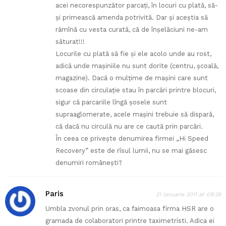
acei necorespunzător parcaţi, în locuri cu plată, să-
şi primească amenda potrivită. Dar şi aceştia să
rămînă cu vesta curată, că de înşelăciuni ne-am
săturat!!!
Locurile cu plată să fie şi ele acolo unde au rost,
adică unde maşiniile nu sunt dorite (centru, şcoală,
magazine). Dacă o mulţime de maşini care sunt
scoase din circulaţie stau în parcări printre blocuri,
sigur că parcariile lîngă şosele sunt
supraaglomerate, acele maşini trebuie să dispară,
că dacă nu circulă nu are ce caută prin parcări.
În ceea ce priveşte denumirea firmei „Hi Speed
Recovery” este de rîsul lumii, nu se mai găsesc
denumiri româneşti?
Paris
21 ianuarie 2011 at 09:25
Umbla zvonul prin oras, ca faimoasa firma HSR are o
gramada de colaboratori printre taximetristi. Adica ei