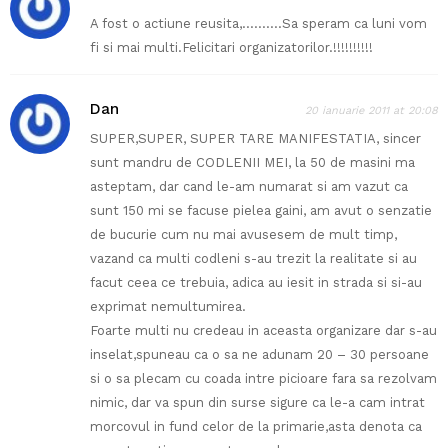
A fost o actiune reusita,……….Sa speram ca luni vom
fi si mai multi.Felicitari organizatorilor.!!!!!!!!!!
Dan
20 ianuarie 2011 at 20:08
SUPER,SUPER, SUPER TARE MANIFESTATIA, sincer
sunt mandru de CODLENII MEI, la 50 de masini ma
asteptam, dar cand le-am numarat si am vazut ca
sunt 150 mi se facuse pielea gaini, am avut o senzatie
de bucurie cum nu mai avusesem de mult timp,
vazand ca multi codleni s-au trezit la realitate si au
facut ceea ce trebuia, adica au iesit in strada si si-au
exprimat nemultumirea.
Foarte multi nu credeau in aceasta organizare dar s-au
inselat,spuneau ca o sa ne adunam 20 – 30 persoane
si o sa plecam cu coada intre picioare fara sa rezolvam
nimic, dar va spun din surse sigure ca le-a cam intrat
morcovul in fund celor de la primarie,asta denota ca