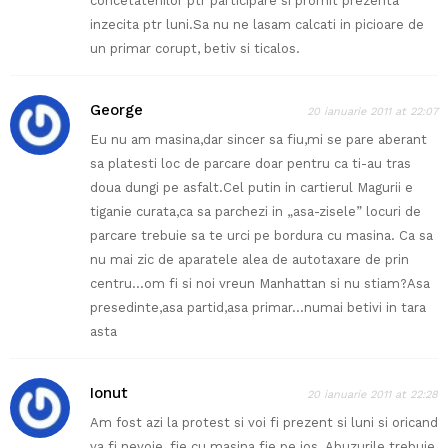
concetatenilor ptr participare si promit prezenta
inzecita ptr luni.Sa nu ne lasam calcati in picioare de
un primar corupt, betiv si ticalos.
George
20 ianuarie 2011 at 22:07
Eu nu am masina,dar sincer sa fiu,mi se pare aberant
sa platesti loc de parcare doar pentru ca ti-au tras
doua dungi pe asfalt.Cel putin in cartierul Magurii e
tiganie curata,ca sa parchezi in „asa-zisele” locuri de
parcare trebuie sa te urci pe bordura cu masina. Ca sa
nu mai zic de aparatele alea de autotaxare de prin
centru…om fi si noi vreun Manhattan si nu stiam?Asa
presedinte,asa partid,asa primar…numai betivi in tara
asta
Ionut
20 ianuarie 2011 at 22:28
Am fost azi la protest si voi fi prezent si luni si oricand
va fi nevoie, fie cu masina fie pe jos. Abuzurile trebuie