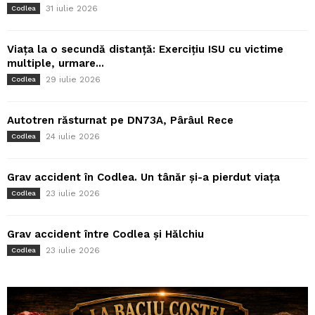
31 iulie 2026
Codlea
Viața la o secundă distanță: Exercițiu ISU cu victime
multiple, urmare...
29 iulie 2026
Codlea
Autotren răsturnat pe DN73A, Pârâul Rece
24 iulie 2026
Codlea
Grav accident în Codlea. Un tânăr și-a pierdut viața
23 iulie 2026
Codlea
Grav accident între Codlea și Hălchiu
23 iulie 2026
Codlea