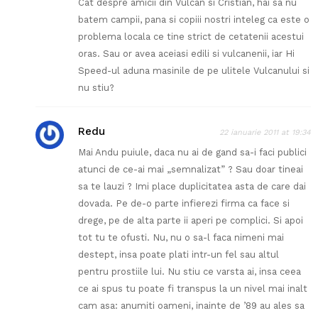
Cat despre amicii din Vulcan si Cristian, hai sa nu
batem campii, pana si copiii nostri inteleg ca este o
problema locala ce tine strict de cetatenii acestui
oras. Sau or avea aceiasi edili si vulcanenii, iar Hi
Speed-ul aduna masinile de pe ulitele Vulcanului si
nu stiu?
Redu
22 ianuarie 2011 at 19:34
Mai Andu puiule, daca nu ai de gand sa-i faci publici
atunci de ce-ai mai „semnalizat” ? Sau doar tineai
sa te lauzi ? Imi place duplicitatea asta de care dai
dovada. Pe de-o parte infierezi firma ca face si
drege, pe de alta parte ii aperi pe complici. Si apoi
tot tu te ofusti. Nu, nu o sa-l faca nimeni mai
destept, insa poate plati intr-un fel sau altul
pentru prostiile lui. Nu stiu ce varsta ai, insa ceea
ce ai spus tu poate fi transpus la un nivel mai inalt
cam asa: anumiti oameni, inainte de ’89 au ales sa