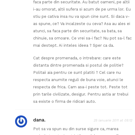
faca parte din securitate. Au batut oameni, pe altii
i-au omorat, altii sufera si acum de pe urma lor. Eu
stiu pe cativa insa nu va spun cine sunt. Si daca v-
as spune, ce? Va incalzeste cu ceva? Asa au ales ei
atunci, sa faca parte din securitate, sa bata, sa
chinuie, sa omoare. Ce vrei sa-i fac? Nu pot sa-l fac
mai destept. Ai inteles ideea ? Sper ca da.
Cat despre promenada, o intrebare: care este
distanta dintre promenada si postul de politie?
Politaii aia pentru ce sunt platiti ? Cel care nu
respecta anumite reguli de buna voie, atunci le
respecta de frica. Cam asa-i peste tot. Peste tot
prin tarile civilizate, desigur. Pentru astia ar trebui
sa existe o firma de ridicari auto.
dana.
25 ianuarie 2011 at 05:12
Pot sa va spun eu din surse sigure ca, marea