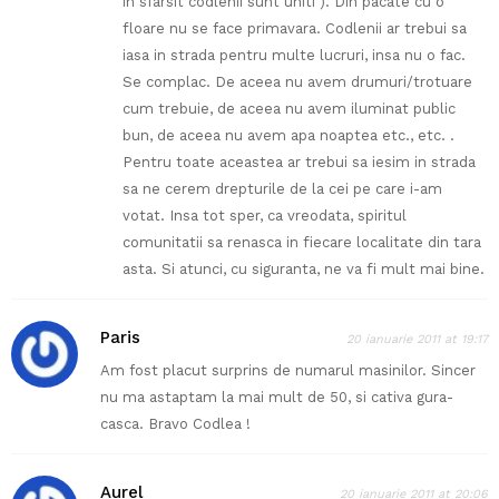
in sfarsit codlenii sunt uniti ). Din pacate cu o
floare nu se face primavara. Codlenii ar trebui sa
iasa in strada pentru multe lucruri, insa nu o fac.
Se complac. De aceea nu avem drumuri/trotuare
cum trebuie, de aceea nu avem iluminat public
bun, de aceea nu avem apa noaptea etc., etc. .
Pentru toate aceastea ar trebui sa iesim in strada
sa ne cerem drepturile de la cei pe care i-am
votat. Insa tot sper, ca vreodata, spiritul
comunitatii sa renasca in fiecare localitate din tara
asta. Si atunci, cu siguranta, ne va fi mult mai bine.
Paris
20 ianuarie 2011 at 19:17
Am fost placut surprins de numarul masinilor. Sincer
nu ma astaptam la mai mult de 50, si cativa gura-
casca. Bravo Codlea !
Aurel
20 ianuarie 2011 at 20:06