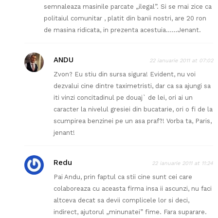
semnaleaza masinile parcate „ilegal”. Si se mai zice ca
politaiul comunitar , platit din banii nostri, are 20 ron
de masina ridicata, in prezenta acestuia……Jenant.
ANDU
22 ianuarie 2011 at 07:02
Zvon? Eu stiu din sursa sigura! Evident, nu voi
dezvalui cine dintre taximetristi, dar ca sa ajungi sa
iti vinzi concitadinul pe douaj` de lei, ori ai un
caracter la nivelul gresiei din bucatarie, ori o fi de la
scumpirea benzinei pe un asa praf?! Vorba ta, Paris,
jenant!
Redu
22 ianuarie 2011 at 11:24
Pai Andu, prin faptul ca stii cine sunt cei care
colaboreaza cu aceasta firma insa ii ascunzi, nu faci
altceva decat sa devii complicele lor si deci,
indirect, ajutorul „minunatei” fime. Fara suparare.