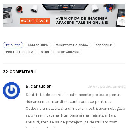
ETICHETE
CODLEA-INFO
MANIFESTATIA CIVICA
PARCARILE
PROTEST CODLEA
STIRI
STOP ABUZURI
32 COMENTARII
Blidar lucian
20 ianuarie 2011 at 18:50
Sunt total de acord si sustin aceste proteste pentru
ridicarea masinilor din locurile publice pentru ca
Codlea e a noastra si a urmasilor nostri, avem obligatia
sa o lasam cat mai frumoasa si mai ingrijita si fara
abuzuri, trebuie sa ne protejam, ca destul am fost