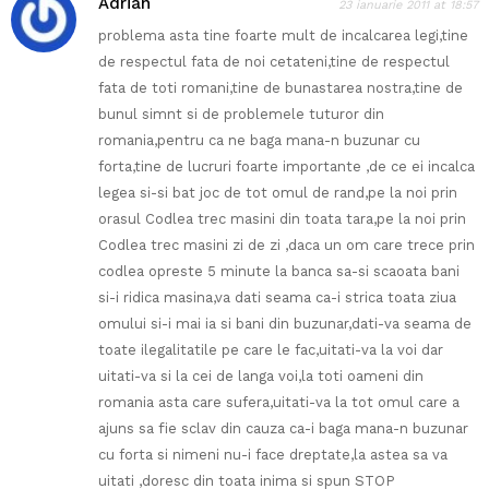
Adrian
23 ianuarie 2011 at 18:57
problema asta tine foarte mult de incalcarea legi,tine
de respectul fata de noi cetateni,tine de respectul
fata de toti romani,tine de bunastarea nostra,tine de
bunul simnt si de problemele tuturor din
romania,pentru ca ne baga mana-n buzunar cu
forta,tine de lucruri foarte importante ,de ce ei incalca
legea si-si bat joc de tot omul de rand,pe la noi prin
orasul Codlea trec masini din toata tara,pe la noi prin
Codlea trec masini zi de zi ,daca un om care trece prin
codlea opreste 5 minute la banca sa-si scaoata bani
si-i ridica masina,va dati seama ca-i strica toata ziua
omului si-i mai ia si bani din buzunar,dati-va seama de
toate ilegalitatile pe care le fac,uitati-va la voi dar
uitati-va si la cei de langa voi,la toti oameni din
romania asta care sufera,uitati-va la tot omul care a
ajuns sa fie sclav din cauza ca-i baga mana-n buzunar
cu forta si nimeni nu-i face dreptate,la astea sa va
uitati ,doresc din toata inima si spun STOP