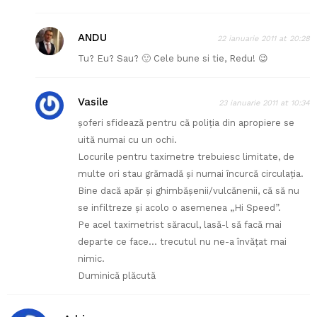
ANDU
22 ianuarie 2011 at 20:28
Tu? Eu? Sau? 🙂 Cele bune si tie, Redu! 😉
Vasile
23 ianuarie 2011 at 10:34
şoferi sfidează pentru că poliţia din apropiere se
uită numai cu un ochi.
Locurile pentru taximetre trebuiesc limitate, de
multe ori stau grămadă şi numai încurcă circulaţia.
Bine dacă apăr şi ghimbăşenii/vulcănenii, că să nu
se infiltreze şi acolo o asemenea „Hi Speed”.
Pe acel taximetrist săracul, lasă-l să facă mai
departe ce face… trecutul nu ne-a învăţat mai
nimic.
Duminică plăcută