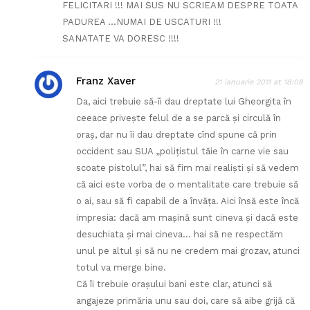
FELICITARI !!! MAI SUS NU SCRIEAM DESPRE TOATA
PADUREA …NUMAI DE USCATURI !!!
SANATATE VA DORESC !!!!
Franz Xaver
21 ianuarie 2011 at 18:08
Da, aici trebuie să-îi dau dreptate lui Gheorgita în
ceeace priveşte felul de a se parcă şi circulă în
oraş, dar nu îi dau dreptate cînd spune că prin
occident sau SUA „poliţistul tăie în carne vie sau
scoate pistolul”, hai să fim mai realişti şi să vedem
că aici este vorba de o mentalitate care trebuie să
o ai, sau să fi capabil de a învăţa. Aici însă este încă
impresia: dacă am maşină sunt cineva şi dacă este
desuchiata şi mai cineva… hai să ne respectăm
unul pe altul şi să nu ne credem mai grozav, atunci
totul va merge bine.
Că îi trebuie oraşului bani este clar, atunci să
angajeze primăria unu sau doi, care să aibe grijă că