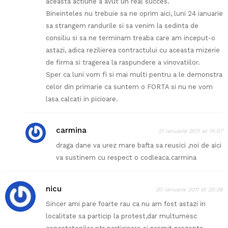
aceasta actiune a avut un real succes.
Bineinteles nu trebuie sa ne oprim aici, luni 24 ianuarie
sa strangem randurile si sa venim la sedinta de
consiliu si sa ne terminam treaba care am inceput-o
astazi, adica rezilierea contractului cu aceasta mizerie
de firma si tragerea la raspundere a vinovatiilor.
Sper ca luni vom fi si mai multi pentru a le demonstra
celor din primarie ca suntem o FORTA si nu ne vom
lasa calcati in picioare.
carmina
21 ianuarie 2011 at 14:07
draga dane va urez mare bafta sa reusici ,noi de aici
va sustinem cu respect o codleaca.carmina
nicu
20 ianuarie 2011 at 20:38
Sincer ami pare foarte rau ca nu am fost astazi in
localitate sa particip la protest,dar multumesc