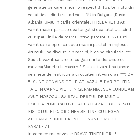
generatie pe care, sincer o respect !!! Foarte multi din
voi ati iesit din tara…adica … NU in Bulgaria ,Rusia…
Albania…s-au in tarile orientale. ITREBARE !!!! Ati
vazut masini parcate dea lungul si dea latul…calcind
cu tupeu liniile de marcaj intr-o parcare !!! S-au ati
vazut sa se opresca doua masini paralel in mijlocul
drumului sa discute din masini, blocind circulatia ???
Sau ati vazut sa circule cu geamurile deschise cu
muzica(Manele) la maxim ? S-au ati vazut sa ignore
semnele de restrictie a circulatiei intr-un oras ??? DA
!!! SUNT CONVINS CE LE-ATI VAZU !!! DAR POLITIA
TAIE IN CARNE VIE !!! IN GERMANIA , SUA…UNDE AM
AVUT NOROCUL SA STAU DESTUL DE MULT…
POLITIA PUNE CATUSE…ARESTEAZA , FOLOSESTE
PISTOLUL ETC. ORDINEA SE TINE CU LEGEA
APLICATA !!! INDIFERENT DE NUME SAU CITE
PARALE AI !!
In ceea ce ma priveste BRAVO TINERILOR !!!