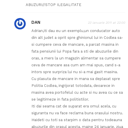
ABUZURI//STOP ILEGALITATE
DAN
23 ianuarie 2011 at 22:00
Adrian,iti dau eu un exemplu,un conducator auto
din alt judet a oprit spre ghinionul lui in Codlea sa-
si cumpere ceva de mancare, a parcat masina in
fata pensiunii lui Popa fara a sti de abuzurile din
oras, a mers la un magazin alimentar sa cumpere
ceva de mancare asa cum am mai spus, cand s-a
intors spre surpriza lui nu si-a mai gasit masina.
Cu plasuta de mancare in mana sa deplasat spre
Politia Codlea, ingrijorat totodata, deoarece in
masina avea portofelul cu acte si nu avea cu ce sa
se legitimeze in fata politistilor.
Iti dai seama cat de suparat era omul acela, cu
siguranta nu va face reclama buna orasului nostru.
Haideti cu toti sa starpim o data pentru todeauna
abuzurile din orasul acesta, maine 24 ianuarie, ziua