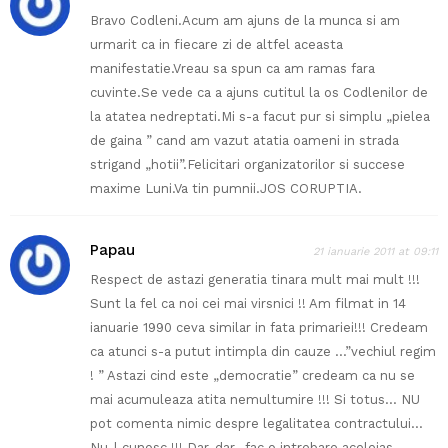
Bravo Codleni.Acum am ajuns de la munca si am
urmarit ca in fiecare zi de altfel aceasta
manifestatie.Vreau sa spun ca am ramas fara
cuvinte.Se vede ca a ajuns cutitul la os Codlenilor de
la atatea nedreptati.Mi s-a facut pur si simplu „pielea
de gaina ” cand am vazut atatia oameni in strada
strigand „hotii”.Felicitari organizatorilor si succese
maxime Luni.Va tin pumnii.JOS CORUPTIA.
Papau
21 ianuarie 2011 at 09:11
Respect de astazi generatia tinara mult mai mult !!!
Sunt la fel ca noi cei mai virsnici !! Am filmat in 14
ianuarie 1990 ceva similar in fata primariei!!! Credeam
ca atunci s-a putut intimpla din cauze …”vechiul regim
! ” Astazi cind este „democratie” credeam ca nu se
mai acumuleaza atita nemultumire !!! Si totus… NU
pot comenta nimic despre legalitatea contractului…
Nu-l cunosc !!! Dar, dar…fac o intrebare aceleias