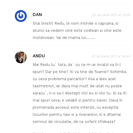
DAN
22 ianuarie 2011 at 12:29
Stai linistit Redu, le vom intinde o capcana, si
atunci sa vedem cine este codlean si cine este
moldovean. Vai de mama lui……..
ANDU
22 ianuarie 2011 at 18:44
Mai Redu lu` tata, da` cu ce m-ar incalzi sa ti-l
spun? Dar pe tine? Iti va tine de foame? Schimba
cu ceva problema parcarilor? Asa a ales acel
taximetrist, iar daca mai mult de-atat nu poate
saracu`, n-o sa-l destept nici eu si nici tu. Si sa iti
mai spun ceva, e valabil si pentru Xaver. Daca in
promenada accesul este interzis, cu exceptia
locurilor pentru taxi si a riveranilor, si e ditamai
semnul de circulatie, de ce soferii sfideaza?