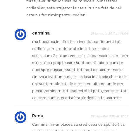
furati, s-au furat locurile de munca si bunastarea
codlenilor, este strigator la cer si rusine fata de cei
care nu fac nimic pentru codleni.
carmina
21 ianuarie 2011 at 14:04
ma bucur ca in sfirsit ,au inceput sa fie uniti toti
codleni ,ai mare dreptate in tot ce-ia ce ai
scris,acum 2 ani am venit acasa cu masina si mi-am
stricato cu gropile care sunt pe str.fabrici cum te
duci spre puscarie.sunt toti hoti dar acum macar
cineva a avut un curaj ca sa iasa in strada,chiar daca
noi suntem plecati de a casa nu uita de unde am
plecat,raminem tot codleni si iti pot garanta ca toti
cei care sunt plecati afara gindesc la fel.carmina
Redu
22 ianuarie 2011 at 17:02
Carmina, mi-ar placea sa cred ceea ce spui tu ( ca