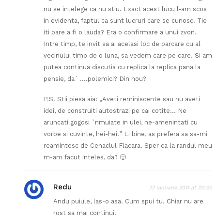
nu se intelege ca nu stiu. Exact acest lucu l-am scos
in evidenta, faptul ca sunt lucruri care se cunosc. Tie
iti pare a fi o lauda? Era o confirmare a unui zvon.
Intre timp, te invit sa ai acelasi loc de parcare cu al
vecinului timp de o luna, sa vedem care pe care. Si am
putea continua discutia cu replica la replica pana la
pensie, da` ….polemici? Din nou?
P.S. Stii piesa aia: „Aveti reminiscente sau nu aveti
idei, de construiti autostrazi pe cai cotite… Ne
aruncati gogosi `nmuiate in ulei, ne-amenintati cu
vorbe si cuvinte, hei-hei!” Ei bine, as prefera sa sa-mi
reamintesc de Cenaclul Flacara. Sper ca la randul meu
m-am facut inteles, da? 🙂
Redu
22 ianuarie 2011 at 20:20
Andu puiule, las-o asa. Cum spui tu. Chiar nu are
rost sa mai continui.