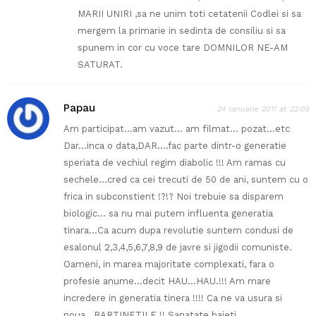
MARII UNIRI ,sa ne unim toti cetatenii Codlei si sa
mergem la primarie in sedinta de consiliu si sa
spunem in cor cu voce tare DOMNILOR NE-AM
SATURAT.
Papau
24 ianuarie 2011 at 22:05
Am participat…am vazut… am filmat… pozat…etc
Dar…inca o data,DAR….fac parte dintr-o generatie
speriata de vechiul regim diabolic !!! Am ramas cu
sechele…cred ca cei trecuti de 50 de ani, suntem cu o
frica in subconstient !?!? Noi trebuie sa disparem
biologic… sa nu mai putem influenta generatia
tinara…Ca acum dupa revolutie suntem condusi de
esalonul 2,3,4,5,6,7,8,9 de javre si jigodii comuniste.
Oameni, in marea majoritate complexati, fara o
profesie anume…decit HAU…HAU.!!! Am mare
incredere in generatia tinera !!!! Ca ne va usura si
noua…BARTINETILE !! Sanatate baieti