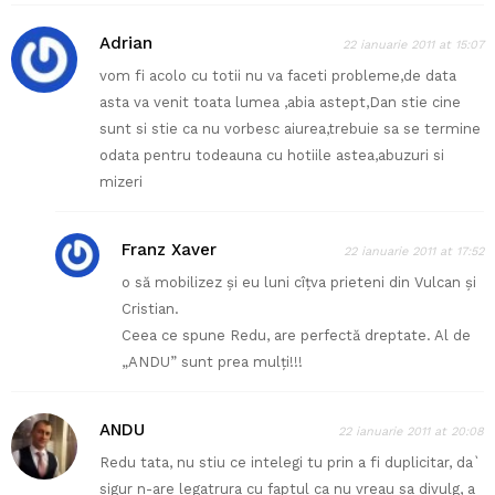
Adrian
22 ianuarie 2011 at 15:07
vom fi acolo cu totii nu va faceti probleme,de data
asta va venit toata lumea ,abia astept,Dan stie cine
sunt si stie ca nu vorbesc aiurea,trebuie sa se termine
odata pentru todeauna cu hotiile astea,abuzuri si
mizeri
Franz Xaver
22 ianuarie 2011 at 17:52
o să mobilizez şi eu luni cîţva prieteni din Vulcan şi
Cristian.
Ceea ce spune Redu, are perfectă dreptate. Al de
„ANDU” sunt prea mulţi!!!
ANDU
22 ianuarie 2011 at 20:08
Redu tata, nu stiu ce intelegi tu prin a fi duplicitar, da`
sigur n-are legatrura cu faptul ca nu vreau sa divulg, a