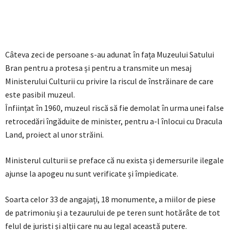
Câteva zeci de persoane s-au adunat în fața Muzeului Satului
Bran pentru a protesa și pentru a transmite un mesaj
Ministerului Culturii cu privire la riscul de înstrăinare de care
este pasibil muzeul.
Înființat în 1960, muzeul riscă să fie demolat în urma unei false
retrocedări îngăduite de minister, pentru a-l înlocui cu Dracula
Land, proiect al unor străini.
Ministerul culturii se preface că nu exista și demersurile ilegale
ajunse la apogeu nu sunt verificate și împiedicate.
Soarta celor 33 de angajați, 18 monumente, a miilor de piese
de patrimoniu și a tezaurului de pe teren sunt hotărâte de tot
felul de juristi și alții care nu au legal această putere.