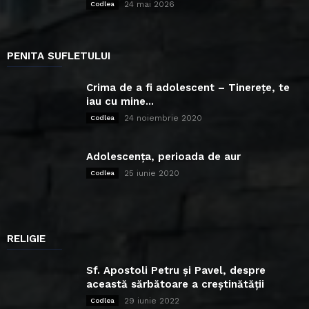
24 mai 2026
Codlea
PENITA SUFLETULUI
Crima de a fi adolescent – Tinerețe, te
iau cu mine...
24 noiembrie 2020
Codlea
Adolescența, perioada de aur
25 iunie 2020
Codlea
RELIGIE
Sf. Apostoli Petru și Pavel, despre
această sărbătoare a creștinătății
29 iunie 2022
Codlea