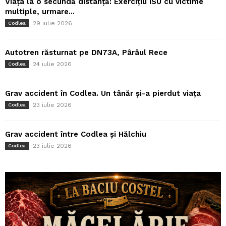
Viața la o secundă distanță: Exercițiu ISU cu victime
multiple, urmare...
29 iulie 2026
Codlea
Autotren răsturnat pe DN73A, Pârâul Rece
24 iulie 2026
Codlea
Grav accident în Codlea. Un tânăr și-a pierdut viața
23 iulie 2026
Codlea
Grav accident între Codlea și Hălchiu
23 iulie 2026
Codlea