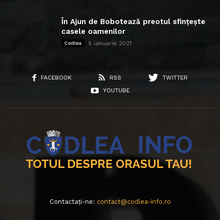
În Ajun de Bobotează preotul sfințește
casele oamenilor
5 ianuarie 2021
Codlea
FACEBOOK
RSS
TWITTER
YOUTUBE
Contactați-ne:
contact@codlea-info.ro