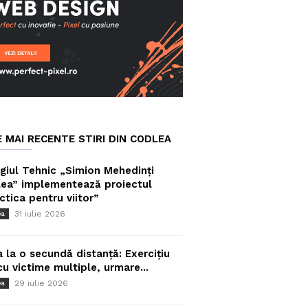
E MAI RECENTE STIRI DIN CODLEA
giul Tehnic „Simion Mehedinți
ea” implementează proiectul
ctica pentru viitor”
31 iulie 2026
ea
a la o secundă distanță: Exercițiu
cu victime multiple, urmare...
29 iulie 2026
ea