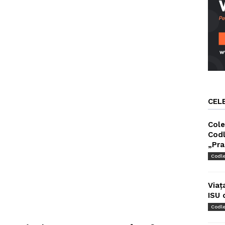
CEL
Cole
Codl
„Pra
Codl
Viaț
ISU 
Codl