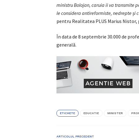
ministru Bolojan, caruia ii va transmite p
le considera antireformiste, nedrepte și
pentru Realitatea PLUS Marius Nistor, 
În data de 8 septembrie 30.000 de profeso
generală.
ETICHETE
EDUCATIE
MINISTER
PRO
ARTICOLUL PRECEDENT