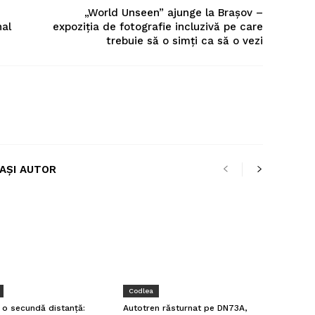
„World Unseen” ajunge la Brașov –
nal
expoziția de fotografie incluzivă pe care
trebuie să o simți ca să o vezi
LAȘI AUTOR
Codlea
a o secundă distanță:
Autotren răsturnat pe DN73A,