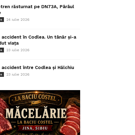
tren răsturnat pe DN73A, Pârâul
e
24 iulie 2026
ea
 accident în Codlea. Un tânăr și-a
dut viața
23 iulie 2026
ea
 accident între Codlea și Hălchiu
23 iulie 2026
ea