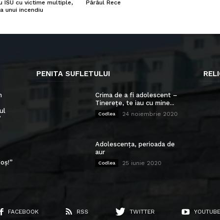
u ISU cu victime multiple,
Pârâul Rece
a unui incendiu
PENITA SUFLETULUI
RELI
n
Crima de a fi adolescent –
Tinerețe, te iau cu mine...
ul
24 noiembrie 2020
Codlea
”
Adolescența, perioada de
aur
oș!”
25 iunie 2020
Codlea
FACEBOOK
RSS
TWITTER
YOUTUB