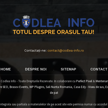
Contactați-ne:
contact@codlea-info.ro
HOME
DESPRE NOI
SITEMAP
CONTACT
 Codlea Info - Toate Drepturile Rezervate. In colaborare cu
Perfect Pixel
&
Mentenan
re SEO
,
Brasov Events
,
WP Plugins
,
Sali Nunta Romania
,
Casa Edy - Viseu de sus
,
E
de pat
tegrala sau partiala a materialelor de pe acest site este permisa numai cu acordul