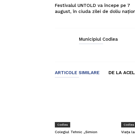
Festivalul UNTOLD va începe pe 7
august, în ciuda zilei de doliu națio
Municipiul Codlea
ARTICOLE SIMILARE
DE LA ACE
Codlea
Codlea
Viața l
Colegiul Tehnic „Simion