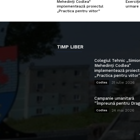
Exerciți
Mehedinți Codlea”
urmare 
implementează proiectul
„Practica pentru viitor”
TIMP LIBER
Colegiul Tehnic „Simio
Mehedinți Codlea”
implementează proiect
„Practica pentru viitor
31 iulie 2026
Codlea
Campanie umanitară
”Împreună pentru Drag
24 mai 2026
Codlea