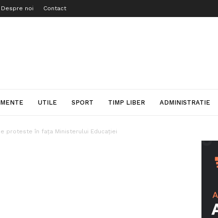
Despre noi
Contact
IMENTE
UTILE
SPORT
TIMP LIBER
ADMINISTRATIE
de proteste în fața Ministerului Educației