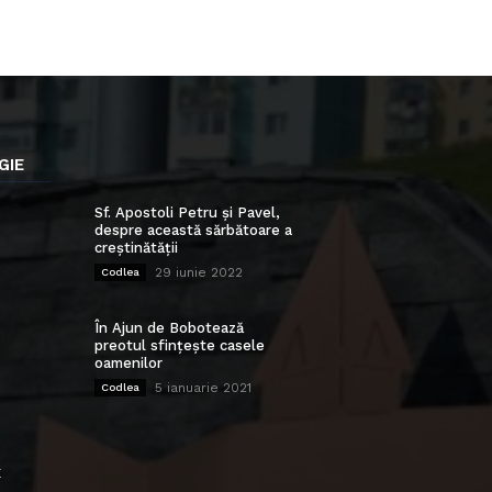
GIE
Sf. Apostoli Petru și Pavel,
despre această sărbătoare a
creștinătății
29 iunie 2022
Codlea
În Ajun de Bobotează
preotul sfințește casele
oamenilor
5 ianuarie 2021
Codlea
E