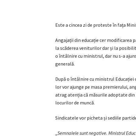
Este a cincea zi de proteste în fața Mini
Angajații din educație cer modificarea 
la scăderea veniturilor dar și la posibil
o întâlnire cu ministrul, dar nu s-a ajun
generală.
După o întâlnire cu ministrul Educației
lor vor ajunge pe masa premierului, ang
atrag atenția că măsurile adoptate din p
locurilor de muncă.
Sindicatele vor picheta și sediile parti
„
Semnalele sunt negative. Ministrul Educat