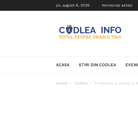
joi, august 6, 2026
Horoscop astazi
Codlea
Info
ACASA
STIRI DIN CODLEA
EVEN
Acasă
Codlea
Profesorii, a cincea zi 