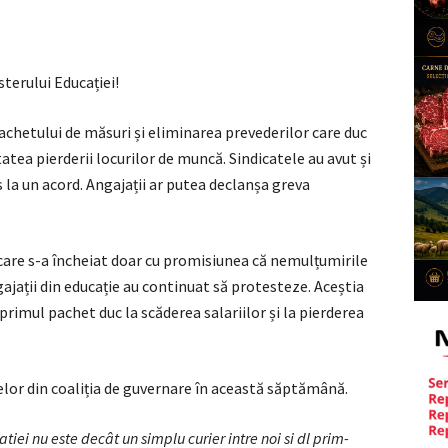
sterului Educației!
pachetului de măsuri și eliminarea prevederilor care duc
itatea pierderii locurilor de muncă. Sindicatele au avut și
s la un acord. Angajații ar putea declanșa greva
 care s-a încheiat doar cu promisiunea că nemulțumirile
ajații din educație au continuat să protesteze. Aceștia
rimul pachet duc la scăderea salariilor și la pierderea
delor din coaliția de guvernare în această săptămână.
iei nu este decât un simplu curier intre noi si dl prim-