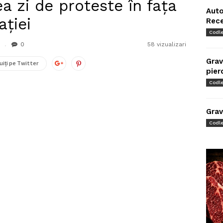
ea zi de proteste în fața
Auto
ației
Rec
Codl
0
58 vizualizari
Grav
uiți pe Twitter
pier
Codl
Grav
Codl