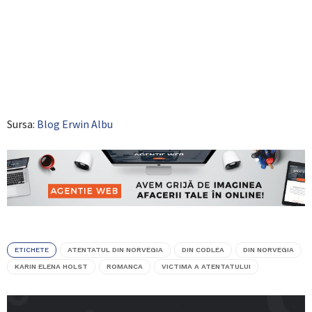
Sursa:
Blog Erwin Albu
ETICHETE
ATENTATUL DIN NORVEGIA
DIN CODLEA
DIN NORVEGIA
KARIN ELENA HOLST
ROMANCA
VICTIMA A ATENTATULUI