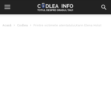
Acasă
Codlea
Printre victimele atentatului,Karin Elena Holst