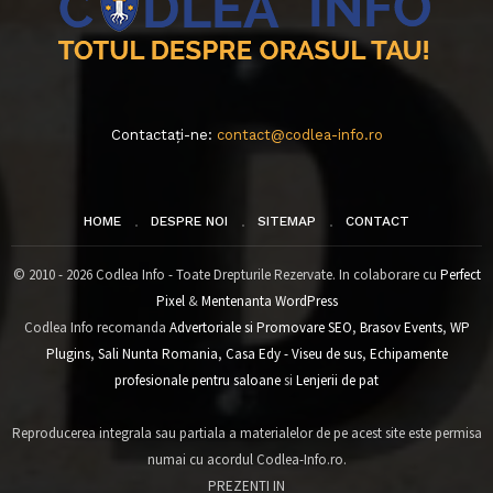
Contactați-ne:
contact@codlea-info.ro
HOME
DESPRE NOI
SITEMAP
CONTACT
© 2010 - 2026 Codlea Info - Toate Drepturile Rezervate. In colaborare cu
Perfect
Pixel
&
Mentenanta WordPress
Codlea Info recomanda
Advertoriale si Promovare SEO
,
Brasov Events
,
WP
Plugins
,
Sali Nunta Romania
,
Casa Edy - Viseu de sus
,
Echipamente
profesionale pentru saloane
si
Lenjerii de pat
Reproducerea integrala sau partiala a materialelor de pe acest site este permisa
numai cu acordul Codlea-Info.ro.
PREZENTI IN