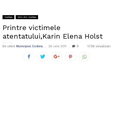
Codlea
Stiri din Codlea
Printre victimele
atentatului,Karin Elena Holst
De către
Municipiul Codlea
26 iulie 2011
0
1.726 vizualizari