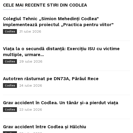
CELE MAI RECENTE STIRI DIN CODLEA
Colegiul Tehnic „Simion Mehedinți Codlea”
implementează proiectul „Practica pentru viitor”
31 iulie 2026
Codlea
Viața la o secundă distanță: Exercițiu ISU cu victime
multiple, urmare...
29 iulie 2026
Codlea
Autotren răsturnat pe DN73A, Pârâul Rece
24 iulie 2026
Codlea
Grav accident în Codlea. Un tânăr și-a pierdut viața
23 iulie 2026
Codlea
Grav accident între Codlea și Hălchiu