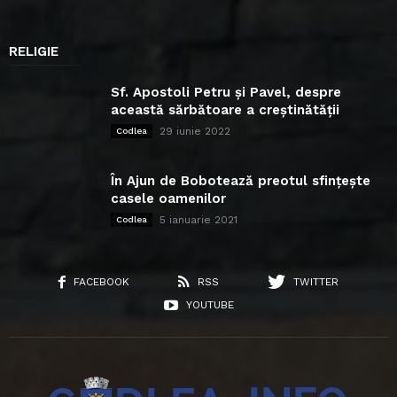
RELIGIE
Sf. Apostoli Petru și Pavel, despre
această sărbătoare a creștinătății
29 iunie 2022
Codlea
În Ajun de Bobotează preotul sfințește
casele oamenilor
5 ianuarie 2021
Codlea
FACEBOOK
RSS
TWITTER
YOUTUBE