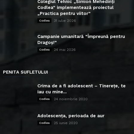
Colegiul Tehnic „Simion Mehedinți
Codlea” implementează proiectul
„Practica pentru viitor”
31 iulie 2026
Codlea
Campanie umanitară ”Împreună pentru
Dragoș!”
24 mai 2026
Codlea
PENITA SUFLETULUI
Crima de a fi adolescent – Tinerețe, te
iau cu mine...
24 noiembrie 2020
Codlea
Adolescența, perioada de aur
25 iunie 2020
Codlea