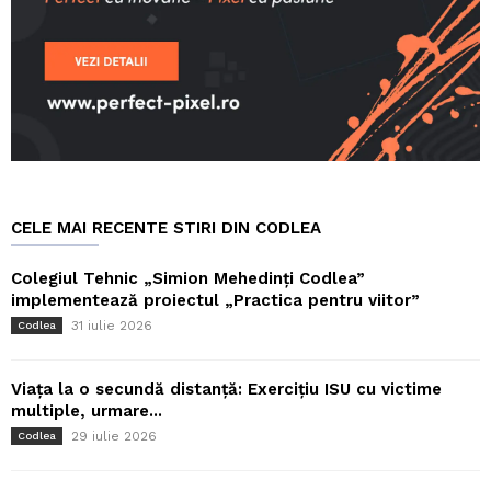
CELE MAI RECENTE STIRI DIN CODLEA
Colegiul Tehnic „Simion Mehedinți Codlea”
implementează proiectul „Practica pentru viitor”
31 iulie 2026
Codlea
Viața la o secundă distanță: Exercițiu ISU cu victime
multiple, urmare...
29 iulie 2026
Codlea