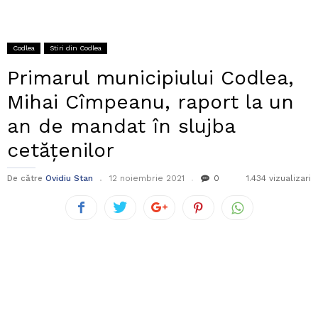
Codlea
Stiri din Codlea
Primarul municipiului Codlea,
Mihai Cîmpeanu, raport la un
an de mandat în slujba
cetățenilor
De către
Ovidiu Stan
12 noiembrie 2021
0
1.434 vizualizari