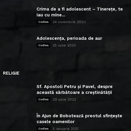
Crima de a fi adolescent – Tinerețe, te
iau cu mine...
24 noiembrie 2020
Codlea
Adolescența, perioada de aur
25 iunie 2020
Codlea
RELIGIE
Sf. Apostoli Petru și Pavel, despre
această sărbătoare a creștinătății
29 iunie 2022
Codlea
În Ajun de Bobotează preotul sfințește
casele oamenilor
5 ianuarie 2021
Codlea