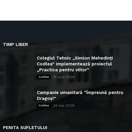
TIMP LIBER
Colegiul Tehnic „Simion Mehedinți
Codlea” implementează proiectul
„Practica pentru viitor”
31 iulie 2026
Codlea
Campanie umanitară ”Împreună pentru
Dragoș!”
24 mai 2026
Codlea
PENITA SUFLETULUI