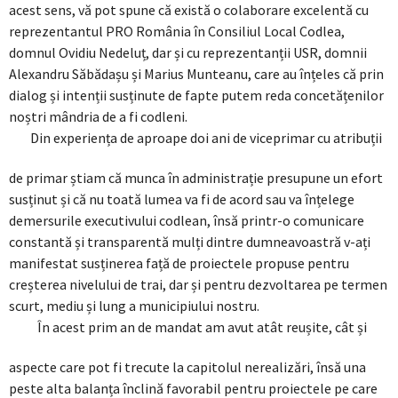
acest sens, vă pot spune că există o colaborare excelentă cu
reprezentantul PRO România în Consiliul Local Codlea,
domnul Ovidiu Nedeluț, dar și cu reprezentanții USR, domnii
Alexandru Săbădașu și Marius Munteanu, care au înțeles că prin
dialog și intenții susținute de fapte putem reda concetățenilor
noștri mândria de a fi codleni.
Din experiența de aproape doi ani de viceprimar cu atribuții
de primar știam că munca în administrație presupune un efort
susținut și că nu toată lumea va fi de acord sau va înțelege
demersurile executivului codlean, însă printr-o comunicare
constantă și transparentă mulți dintre dumneavoastră v-ați
manifestat susținerea față de proiectele propuse pentru
creșterea nivelului de trai, dar și pentru dezvoltarea pe termen
scurt, mediu și lung a municipiului nostru.
În acest prim an de mandat am avut atât reușite, cât și
aspecte care pot fi trecute la capitolul nerealizări, însă una
peste alta balanța înclină favorabil pentru proiectele pe care