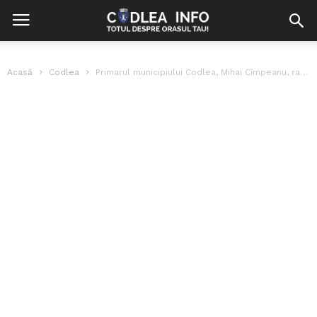
Acasă
Codlea
Primarul municipiului Codlea, Mihai Cîmpeanu, raport la un an de mandat în...