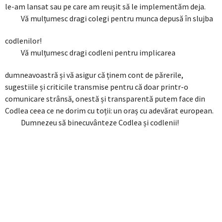
le-am lansat sau pe care am reușit să le implementăm deja.
Vă mulțumesc dragi colegi pentru munca depusă în slujba
codlenilor!
Vă mulțumesc dragi codleni pentru implicarea
dumneavoastră și vă asigur că ținem cont de părerile,
sugestiile și criticile transmise pentru că doar printr-o
comunicare strânsă, onestă și transparentă putem face din
Codlea ceea ce ne dorim cu toții: un oraș cu adevărat european.
Dumnezeu să binecuvânteze Codlea și codlenii!