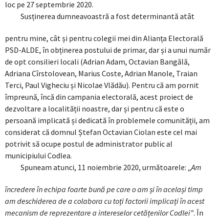
loc pe 27 septembrie 2020.
Susținerea dumneavoastră a fost determinantă atât
pentru mine, cât și pentru colegii mei din Alianța Electorală
PSD-ALDE, în obținerea postului de primar, dar și a unui număr
de opt consilieri locali (Adrian Adam, Octavian Bangălă,
Adriana Cîrstolovean, Marius Coste, Adrian Manole, Traian
Terci, Paul Vigheciu și Nicolae Vlădău). Pentru că am pornit
împreună, încă din campania electorală, acest proiect de
dezvoltare a localității noastre, dar și pentru că este o
persoană implicată și dedicată în problemele comunității, am
considerat că domnul Ștefan Octavian Ciolan este cel mai
potrivit să ocupe postul de administrator public al
municipiului Codlea.
Spuneam atunci, 11 noiembrie 2020, următoarele: „
Am
încredere în echipa foarte bună pe care o am și în același timp
am deschiderea de a colabora cu toți factorii implicați în acest
mecanism de reprezentare a intereselor cetățenilor Codlei”
. În