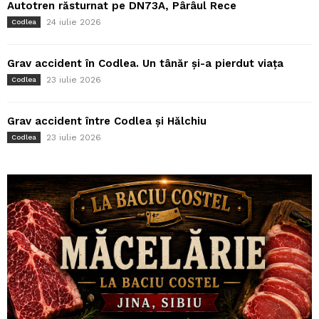
Autotren răsturnat pe DN73A, Pârâul Rece
24 iulie 2026
Codlea
Grav accident în Codlea. Un tânăr și-a pierdut viața
23 iulie 2026
Codlea
Grav accident între Codlea și Hălchiu
23 iulie 2026
Codlea