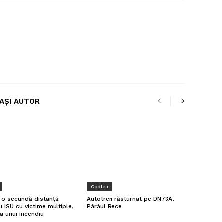
LAȘI AUTOR
Codlea
a o secundă distanță:
Autotren răsturnat pe DN73A,
u ISU cu victime multiple,
Pârâul Rece
a unui incendiu