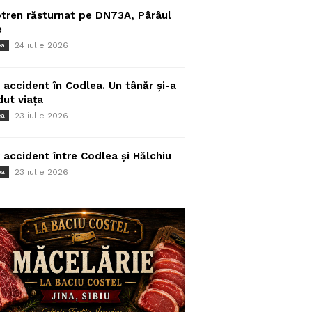
tren răsturnat pe DN73A, Pârâul
e
24 iulie 2026
ea
 accident în Codlea. Un tânăr și-a
dut viața
23 iulie 2026
ea
 accident între Codlea și Hălchiu
23 iulie 2026
ea