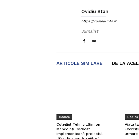
Ovidiu Stan
https://codlea-info.ro
Jurnalist
ARTICOLE SIMILARE
DE LA ACE
Codlea
Codlea
Viața l
Colegiul Tehnic „Simion
Exerciți
Mehedinți Codlea”
urmare 
implementează proiectul
„Practica pentru viitor”