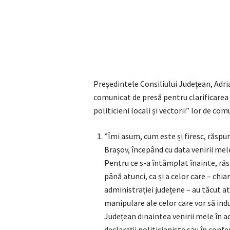
Președintele Consiliului Județean, Adria
comunicat de presă pentru clarificarea u
politicieni locali și vectorii” lor de c
”Îmi asum, cum este și firesc, răspu
Brașov, începând cu data venirii mele 
Pentru ce s-a întâmplat înainte, răs
până atunci, ca și a celor care – chiar
administrației județene – au tăcut a
manipulare ale celor care vor să indu
Județean dinaintea venirii mele în ac
declarații politicianiste sau în conf