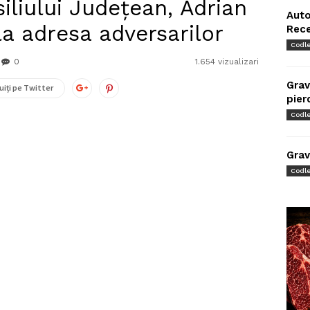
iliului Județean, Adrian
Auto
la adresa adversarilor
Rec
Codl
0
1.654 vizualizari
Grav
uiți pe Twitter
pier
Codl
Grav
Codl