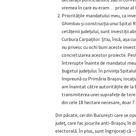
vremea în care eu eram… primar al 
Prioritățile mandatului meu, ca inve
Ghimbav și construcția unui Spital Re
cetățenii județului, sunt investiții a
Curbura Carpaților. Știu, însă, așa cu
nu privesc cu ochi buni aceste investi
concretizarea acestor proiecte. Pest
întrerupte înainte de mandatul meu.
bugetul județului. În privința Spital
împreună cu Primăria Brașov, locați
am înaintat către autoritățile de la
transmiterea unei suprafețe de tere
din cele 18 hectare necesare, doar 7 
Din păcate, cei din București care se opu
județ, care fac jocurile anti-Brașov, în
electorală. În plus, sunt îngrijorați că 