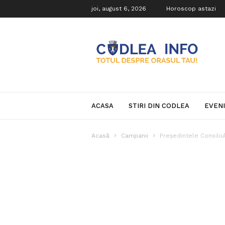
joi, august 6, 2026
Horoscop astazi
Codlea
Info
ACASA
STIRI DIN CODLEA
EVEN
Acasă
Campanii
Președintele Consiliu