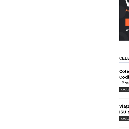
CEL
Cole
Codl
„Pra
Codl
Viaț
ISU 
Codl