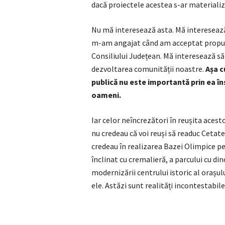
dacă proiectele acestea s-ar materializ
Nu mă interesează asta. Mă interesează 
m-am angajat când am acceptat propune
Consiliului Județean. Mă interesează să 
dezvoltarea comunității noastre.
Așa c
publică nu este importantă prin ea îns
oameni.
Iar celor neîncrezători în reușita aces
nu credeau că voi reuși să readuc Cetat
credeau în realizarea Bazei Olimpice pen
înclinat cu cremalieră, a parcului cu din
modernizării centrului istoric al orașu
ele. Astăzi sunt realități incontestabile