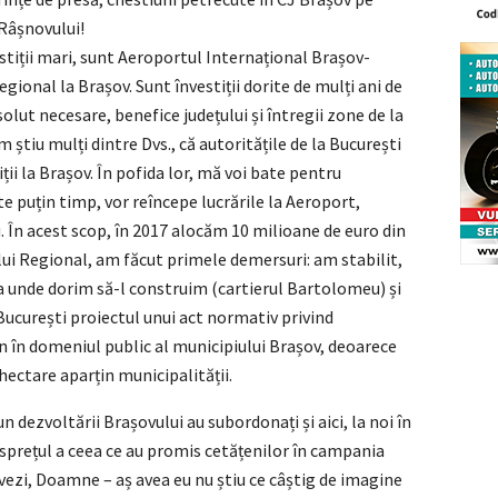
Râșnovului!
stiții mari, sunt Aeroportul Internațional Brașov-
gional la Brașov. Sunt învestiții dorite de mulți ani de
bsolut necesare, benefice județului și întregii zone de la
m știu mulți dintre Dvs., că autoritățile de la București
ții la Brașov. În pofida lor, mă voi bate pentru
e puțin timp, vor reîncepe lucrările la Aeroport,
 În acest scop, în 2017 alocăm 10 milioane de euro din
ului Regional, am făcut primele demersuri: am stabilit,
a unde dorim să-l construim (cartierul Bartolomeu) și
 București proiectul unui act normativ privind
n în domeniul public al municipiului Brașov, deoarece
hectare aparțin municipalității.
n dezvoltării Brașovului au subordonați și aici, la noi în
 disprețul a ceea ce au promis cetățenilor în campania
– vezi, Doamne – aș avea eu nu știu ce câștig de imagine