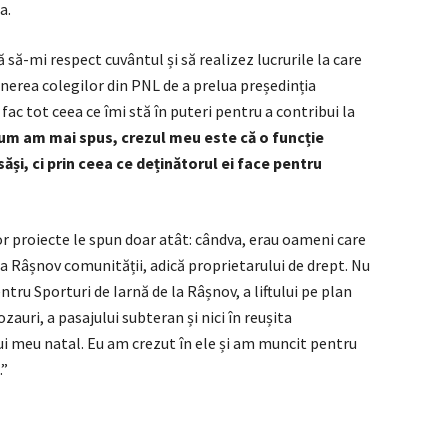
a.
să-mi respect cuvântul și să realizez lucrurile la care
rea colegilor din PNL de a prelua președinția
fac tot ceea ce îmi stă în puteri pentru a contribui la
um am mai spus, crezul meu este că o funcție
ăși, ci prin ceea ce deținătorul ei face pentru
tor proiecte le spun doar atât: cândva, erau oameni care
ea Râșnov comunității, adică proprietarului de drept. Nu
tru Sporturi de Iarnă de la Râșnov, a liftului pe plan
ozauri, a pasajului subteran și nici în reușita
lui meu natal. Eu am crezut în ele și am muncit pentru
.”