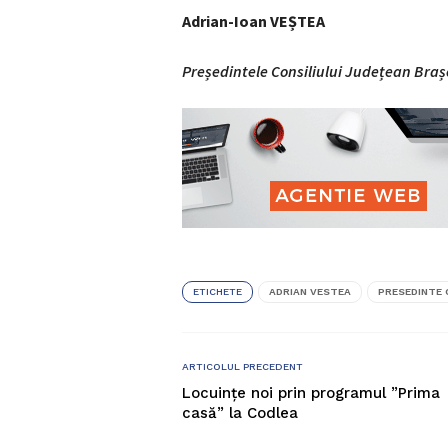
Adrian-Ioan VEȘTEA
Președintele Consiliului Județean Braș
ETICHETE
ADRIAN VESTEA
PRESEDINTE 
ARTICOLUL PRECEDENT
Locuințe noi prin programul ”Prima
casă” la Codlea