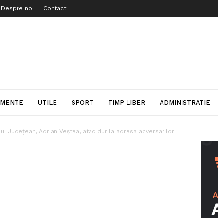
Despre noi
Contact
IMENTE
UTILE
SPORT
TIMP LIBER
ADMINISTRATIE
lui Județean, Adrian Veștea, atac dur la adresa adversarilor