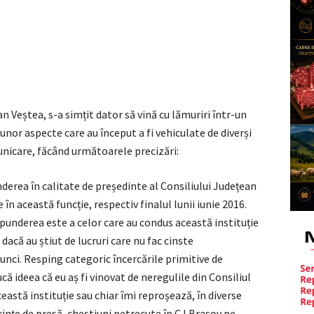
n Veștea, s-a simțit dator să vină cu lămuriri într-un
nor aspecte care au început a fi vehiculate de diverși
omunicare, făcând următoarele precizări:
nderea în calitate de președinte al Consiliului Județean
în această funcție, respectiv finalul lunii iunie 2016.
punderea este a celor care au condus această instituție
 dacă au știut de lucruri care nu fac cinste
tunci. Resping categoric încercările primitive de
că ideea că eu aș fi vinovat de neregulile din Consiliul
eastă instituție sau chiar îmi reproșează, în diverse
erințe de presă, chestiuni petrecute în CJ Brașov pe