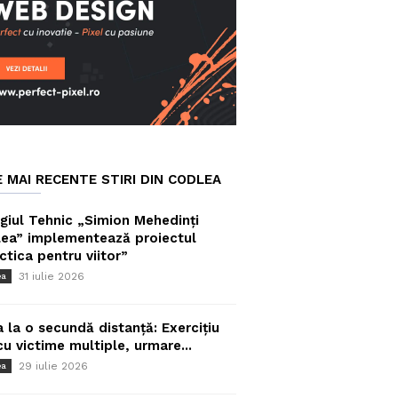
E MAI RECENTE STIRI DIN CODLEA
giul Tehnic „Simion Mehedinți
ea” implementează proiectul
ctica pentru viitor”
31 iulie 2026
ea
a la o secundă distanță: Exercițiu
cu victime multiple, urmare...
29 iulie 2026
ea