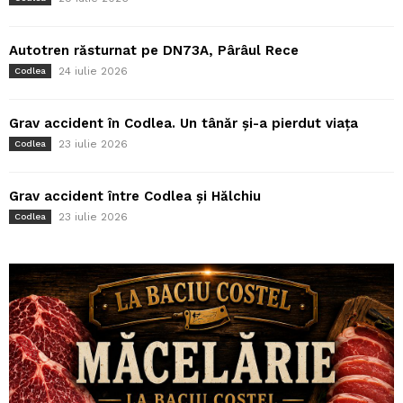
Autotren răsturnat pe DN73A, Pârâul Rece
24 iulie 2026
Codlea
Grav accident în Codlea. Un tânăr și-a pierdut viața
23 iulie 2026
Codlea
Grav accident între Codlea și Hălchiu
23 iulie 2026
Codlea