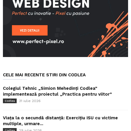
CELE MAI RECENTE STIRI DIN CODLEA
Colegiul Tehnic „Simion Mehedinți Codlea”
implementează proiectul „Practica pentru viitor”
31 iulie 2026
Codlea
Viața la o secundă distanță: Exercițiu ISU cu victime
multiple, urmare...
29 iulie 2026
Codlea