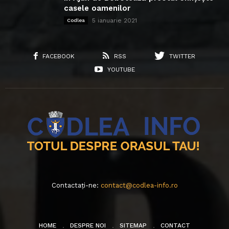
casele oamenilor
5 ianuarie 2021
Codlea
FACEBOOK
RSS
TWITTER
YOUTUBE
Contactați-ne:
contact@codlea-info.ro
HOME
DESPRE NOI
SITEMAP
CONTACT