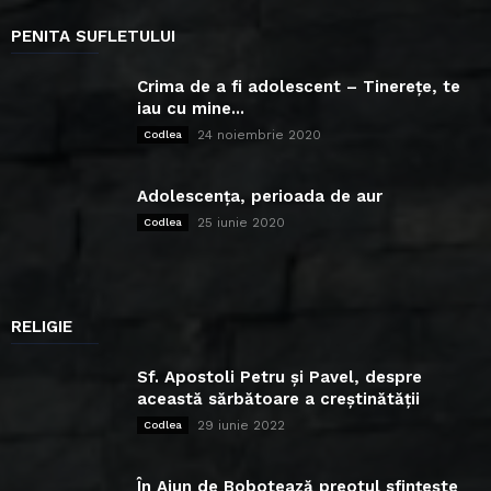
PENITA SUFLETULUI
Crima de a fi adolescent – Tinerețe, te
iau cu mine...
24 noiembrie 2020
Codlea
Adolescența, perioada de aur
25 iunie 2020
Codlea
RELIGIE
Sf. Apostoli Petru și Pavel, despre
această sărbătoare a creștinătății
29 iunie 2022
Codlea
În Ajun de Bobotează preotul sfințește