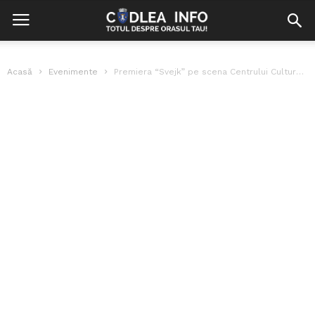
Acasă
Evenimente
Premiera “Svejk” pe scena Centrului Cultural Reduta