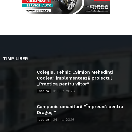
TIMP LIBER
Colegiul Tehnic „Simion Mehedinți
Codlea” implementează proiectul
„Practica pentru viitor”
31 iulie 2026
Codlea
Campanie umanitară ”Împreună pentru
Dragoș!”
24 mai 2026
Codlea