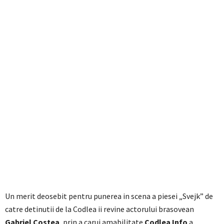
Un merit deosebit pentru punerea in scena a piesei „Svejk” de
catre detinutii de la Codlea ii revine actorului brasovean
Gabriel Costea
, prin a carui amabilitate
Codlea Info
a