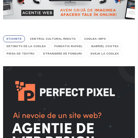
ETICHETE
CENTRUL CULTURAL REDUTA
CODLEA-INFO
DETINUTII DE LA CODLEA
FUNDATIA RAFAEL
GABRIEL COSTEA
PIESA DE TEATRU
STRANGERE DE FONDURI
SVEJK LA CODLEA