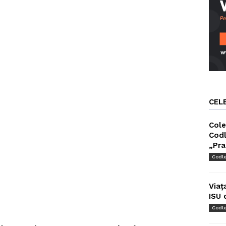
CEL
Cole
Codl
„Pra
Codl
Viaț
ISU 
Codl