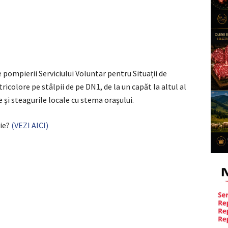
 pompierii Serviciului Voluntar pentru Situații de
icolore pe stâlpii de pe DN1, de la un capăt la altul al
 și steagurile locale cu stema orașului.
rie?
(VEZI AICI)