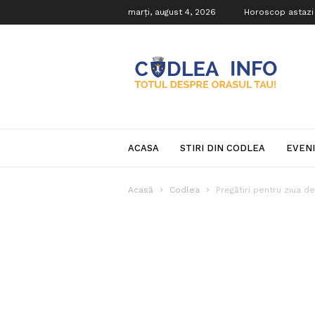
marți, august 4, 2026
Horoscop astazi
Codlea
Info
ACASA
STIRI DIN CODLEA
EVEN
Acasă
Codlea
Pregătiri pentru ziua d