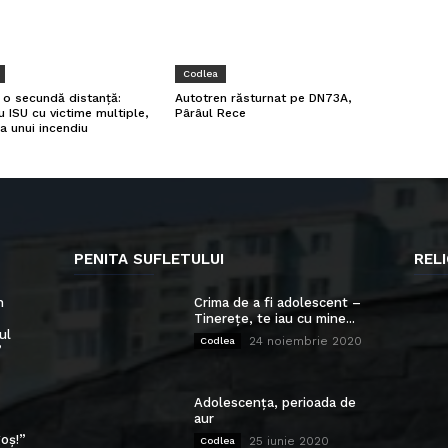
Codlea
a o secundă distanță:
Autotren răsturnat pe DN73A,
u ISU cu victime multiple,
Pârâul Rece
a unui incendiu
PENITA SUFLETULUI
RELI
n
Crima de a fi adolescent –
Tinerețe, te iau cu mine...
ul
24 noiembrie 2020
Codlea
”
Adolescența, perioada de
aur
oș!”
25 iunie 2020
Codlea