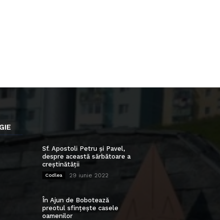
GIE
Sf. Apostoli Petru și Pavel,
despre această sărbătoare a
creștinătății
29 iunie 2022
Codlea
În Ajun de Bobotează
preotul sfințește casele
oamenilor