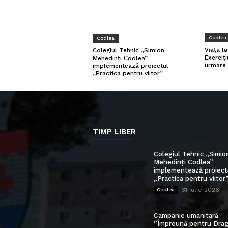
Codlea
Codlea
Viața l
Colegiul Tehnic „Simion
Exerciți
Mehedinți Codlea”
urmare 
implementează proiectul
„Practica pentru viitor”
TIMP LIBER
Colegiul Tehnic „Simio
Mehedinți Codlea”
implementează proiect
„Practica pentru viitor
31 iulie 2026
Codlea
Campanie umanitară
”Împreună pentru Drag