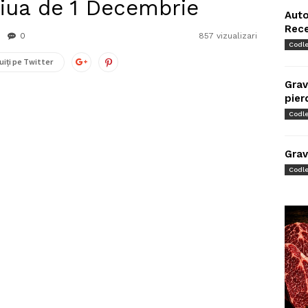
ziua de 1 Decembrie
Auto
Rec
0
857 vizualizari
Codl
uiți pe Twitter
Grav
pier
Codl
Grav
Codl