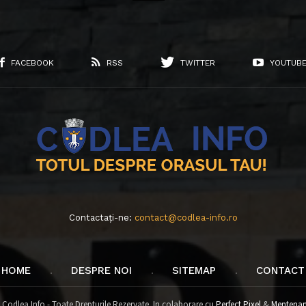
FACEBOOK
RSS
TWITTER
YOUTUB
Contactați-ne:
contact@codlea-info.ro
HOME
DESPRE NOI
SITEMAP
CONTACT
 Codlea Info - Toate Drepturile Rezervate. In colaborare cu
Perfect Pixel
&
Mentenan