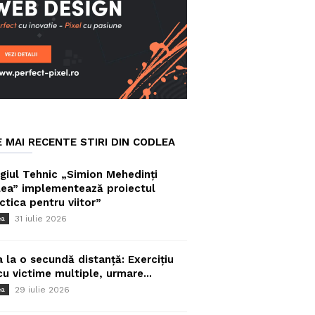
E MAI RECENTE STIRI DIN CODLEA
giul Tehnic „Simion Mehedinți
ea” implementează proiectul
ctica pentru viitor”
31 iulie 2026
ea
a la o secundă distanță: Exercițiu
cu victime multiple, urmare...
29 iulie 2026
ea