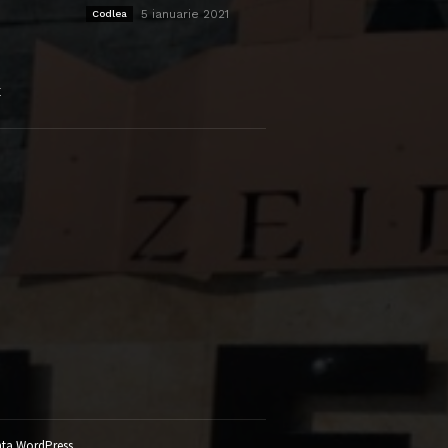
5 ianuarie 2021
Codlea
E
ta WordPress