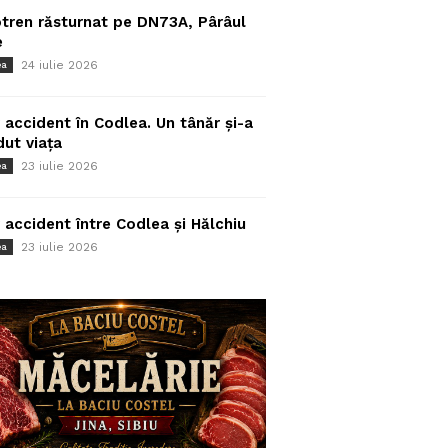
tren răsturnat pe DN73A, Pârâul
e
24 iulie 2026
ea
 accident în Codlea. Un tânăr și-a
dut viața
23 iulie 2026
ea
 accident între Codlea și Hălchiu
23 iulie 2026
ea