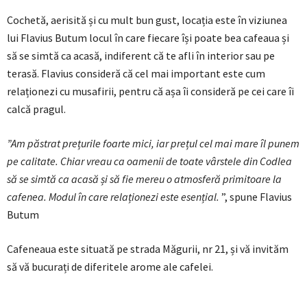
Cochetă, aerisită și cu mult bun gust, locația este în viziunea
lui Flavius Butum locul în care fiecare își poate bea cafeaua și
să se simtă ca acasă, indiferent că te afli în interior sau pe
terasă. Flavius consideră că cel mai important este cum
relaționezi cu musafirii, pentru că așa îi consideră pe cei care îi
calcă pragul.
”Am păstrat prețurile foarte mici, iar prețul cel mai mare îl punem
pe calitate. Chiar vreau ca oamenii de toate vârstele din Codlea
să se simtă ca acasă și să fie mereu o atmosferă primitoare la
cafenea. Modul în care relaționezi este esențial.
”, spune Flavius
Butum
Cafeneaua este situată pe strada Măgurii, nr 21, și vă invităm
să vă bucurați de diferitele arome ale cafelei.