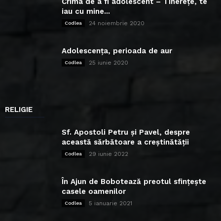
Crima de a fi adolescent – Tinerețe, te
iau cu mine...
24 noiembrie 2020
Codlea
Adolescența, perioada de aur
25 iunie 2020
Codlea
RELIGIE
Sf. Apostoli Petru și Pavel, despre
această sărbătoare a creștinătății
29 iunie 2022
Codlea
În Ajun de Bobotează preotul sfințește
casele oamenilor
5 ianuarie 2021
Codlea