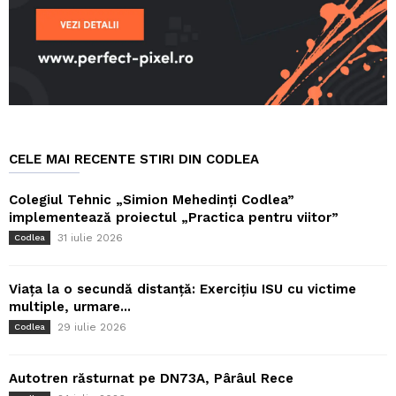
CELE MAI RECENTE STIRI DIN CODLEA
Colegiul Tehnic „Simion Mehedinți Codlea”
implementează proiectul „Practica pentru viitor”
31 iulie 2026
Codlea
Viața la o secundă distanță: Exercițiu ISU cu victime
multiple, urmare...
29 iulie 2026
Codlea
Autotren răsturnat pe DN73A, Pârâul Rece