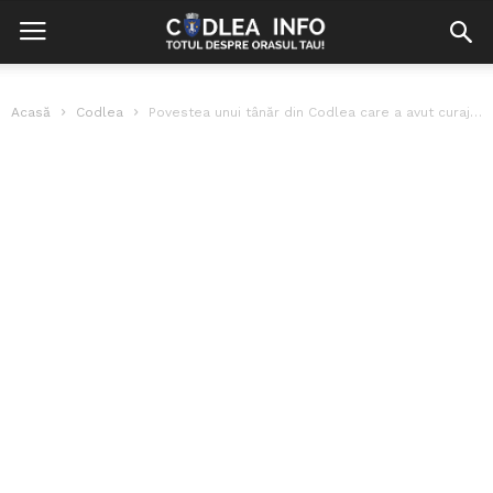
Acasă
Codlea
Povestea unui tânăr din Codlea care a avut curajul de a investi...