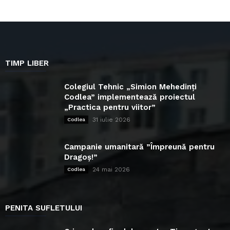
TIMP LIBER
Colegiul Tehnic „Simion Mehedinți
Codlea” implementează proiectul
„Practica pentru viitor”
31 iulie 2026
Codlea
Campanie umanitară ”Împreună pentru
Dragoș!”
24 mai 2026
Codlea
PENITA SUFLETULUI