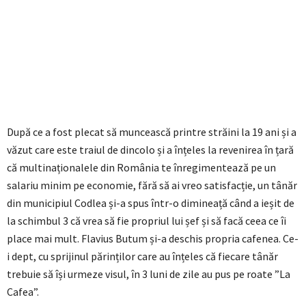
După ce a fost plecat să muncească printre străini la 19 ani și a
văzut care este traiul de dincolo și a înțeles la revenirea în țară
că multinaționalele din România te înregimentează pe un
salariu minim pe economie, fără să ai vreo satisfacție, un tânăr
din municipiul Codlea și-a spus într-o dimineață când a ieșit de
la schimbul 3 că vrea să fie propriul lui șef și să facă ceea ce îi
place mai mult. Flavius Butum și-a deschis propria cafenea. Ce-
i dept, cu sprijinul părinților care au înțeles că fiecare tânăr
trebuie să își urmeze visul, în 3 luni de zile au pus pe roate ”La
Cafea”.