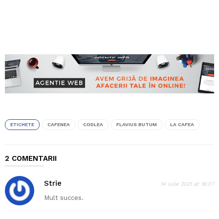
ETICHETE
CAFENEA
CODLEA
FLAVIUS BUTUM
LA CAFEA
2 COMENTARII
Strie
14 iulie 2021 at 16:07
Mult succes.