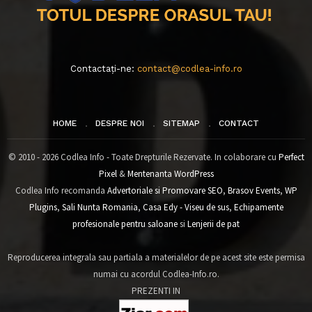
Contactați-ne:
contact@codlea-info.ro
HOME
DESPRE NOI
SITEMAP
CONTACT
© 2010 - 2026 Codlea Info - Toate Drepturile Rezervate. In colaborare cu
Perfect
Pixel
&
Mentenanta WordPress
Codlea Info recomanda
Advertoriale si Promovare SEO
,
Brasov Events
,
WP
Plugins
,
Sali Nunta Romania
,
Casa Edy - Viseu de sus
,
Echipamente
profesionale pentru saloane
si
Lenjerii de pat
Reproducerea integrala sau partiala a materialelor de pe acest site este permisa
numai cu acordul Codlea-Info.ro.
PREZENTI IN