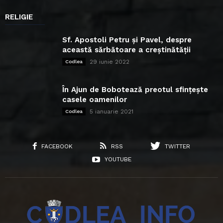
RELIGIE
Sf. Apostoli Petru și Pavel, despre
această sărbătoare a creștinătății
29 iunie 2022
Codlea
În Ajun de Bobotează preotul sfințește
casele oamenilor
5 ianuarie 2021
Codlea
FACEBOOK
RSS
TWITTER
YOUTUBE