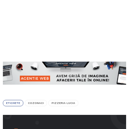
ETICHETE
COZONACI
PIZZERIA LUCIA