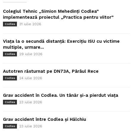
Colegiul Tehnic „Simion Mehedinți Codlea”
implementează proiectul „Practica pentru viitor”
31 iulie 2026
Codlea
Viața la o secundă distanță: Exercițiu ISU cu victime
multiple, urmare...
29 iulie 2026
Codlea
Autotren răsturnat pe DN73A, Pârâul Rece
24 iulie 2026
Codlea
Grav accident în Codlea. Un tânăr și-a pierdut viața
23 iulie 2026
Codlea
Grav accident între Codlea și Hălchiu
23 iulie 2026
Codlea