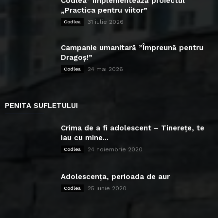
Codlea” implementează proiectul
„Practica pentru viitor”
31 iulie 2026
Codlea
Campanie umanitară ”Împreună pentru
Dragoș!”
24 mai 2026
Codlea
PENITA SUFLETULUI
Crima de a fi adolescent – Tinerețe, te
iau cu mine...
24 noiembrie 2020
Codlea
Adolescența, perioada de aur
25 iunie 2020
Codlea