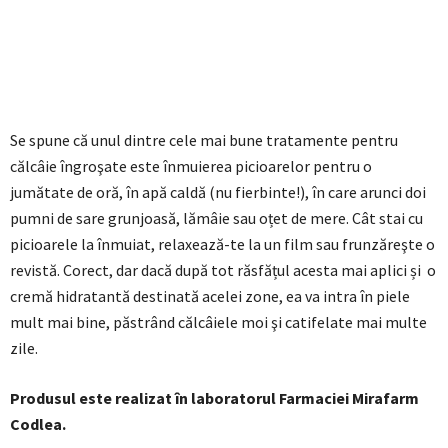
Se spune că unul dintre cele mai bune tratamente pentru
călcâie îngroşate este înmuierea picioarelor pentru o
jumătate de oră, în apă caldă (nu fierbinte!), în care arunci doi
pumni de sare grunjoasă, lămâie sau oțet de mere. Cât stai cu
picioarele la înmuiat, relaxează-te la un film sau frunzăreşte o
revistă. Corect, dar dacă după tot răsfățul acesta mai aplici și o
cremă hidratantă destinată acelei zone, ea va intra în piele
mult mai bine, păstrând călcâiele moi şi catifelate mai multe
zile.
Produsul este realizat în laboratorul Farmaciei Mirafarm
Codlea.