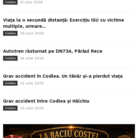
31 iulie 2026
Codlea
Viața la o secundă distanță: Exercițiu ISU cu victime
multiple, urmare...
29 iulie 2026
Codlea
Autotren răsturnat pe DN73A, Pârâul Rece
24 iulie 2026
Codlea
Grav accident în Codlea. Un tânăr și-a pierdut viața
23 iulie 2026
Codlea
Grav accident între Codlea și Hălchiu
23 iulie 2026
Codlea