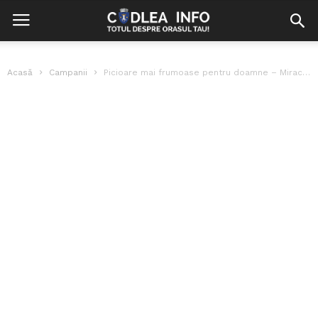
Acasă
Campanii
Picioare mai frumoase pentru doamne – Miracolul cremei de călcâie