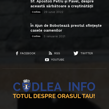
Sf. Apostoli Petru și Pavel, despre
această sărbătoare a creștinătății
29 iunie 2022
Codlea
În Ajun de Bobotează preotul sfințește
casele oamenilor
5 ianuarie 2021
Codlea
FACEBOOK
RSS
TWITTER
YOUTUBE