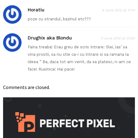
Horatiu
6 iunie 2012 at 17:41
poze cu strandul, bazinul etc???
Drughix aka Blondu
11 iunie 2012 at 01:00
Faina treaba! Erau greu de scris Intrare: 5lei, las’ sa
vina prostii, sa nu stie ca-i cu intrare si sa ramana la
ideea ” Ba, daca tot am venit, da sa platesc, n-am ce
face! Rusinica! Hai pace!
Comments are closed.