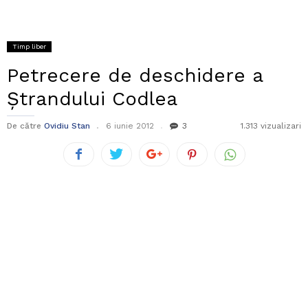
Timp liber
Petrecere de deschidere a
Ştrandului Codlea
De către
Ovidiu Stan
6 iunie 2012
3
1.313 vizualizari