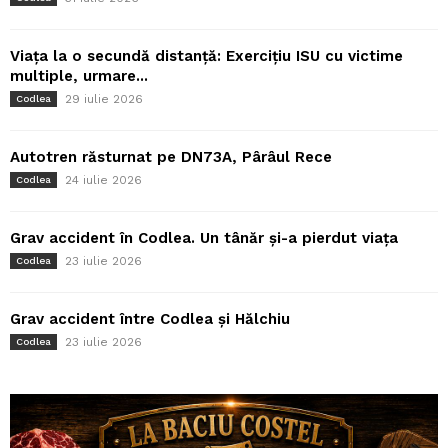
Viața la o secundă distanță: Exercițiu ISU cu victime
multiple, urmare...
29 iulie 2026
Codlea
Autotren răsturnat pe DN73A, Pârâul Rece
24 iulie 2026
Codlea
Grav accident în Codlea. Un tânăr și-a pierdut viața
23 iulie 2026
Codlea
Grav accident între Codlea și Hălchiu
23 iulie 2026
Codlea