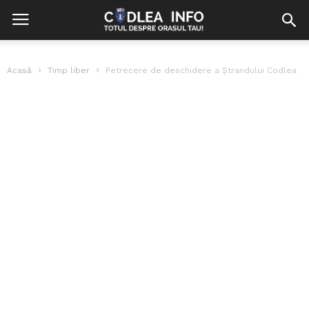
Acasă
Timp liber
Petrecere de deschidere a Ştrandului Codlea