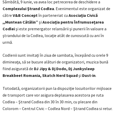
Sâmbătă, 9 iunie, va avea loc petrecerea de deschidere a
Complexului Ştrand Codlea
. Evenimentul este organizat de
către
V&B Concept
în parteneriat cu
Asociaţia Civică
,,Muntean Cătălin”
şi
Asociaţia pentru Înfrumuseţarea
Codlei
şi este premergator relansării şi punerii în valoare a
ştrandului de la Codlea, locaţie atât de cunoscută cu ani în
urmă.
Codlenii sunt invitaţi în ziua de sambata, începând cu orele 9
dimineaţa, să se bucure alături de organizatori, muzica bună
fiind asigurată de
DJ Jipy & Dj Dodo, Dj Junkysleep
Breakbeet Romania, Skatch Nerd Squad
şi
Dust-in
.
Totodată, organizatorii pun la dispoziţie locuitorilor mijloace
de transport care vor asigura deplasarea acestora pe ruta
Codlea – Ştrand Codlea din 30 în 30 min, cu plecare din
Colorom – Centrul Civic – Codlea Nord – Ştrand Codlea si retur.