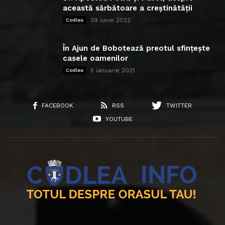
această sărbătoare a creștinătății
29 iunie 2022
Codlea
În Ajun de Bobotează preotul sfințește
casele oamenilor
5 ianuarie 2021
Codlea
FACEBOOK
RSS
TWITTER
YOUTUBE