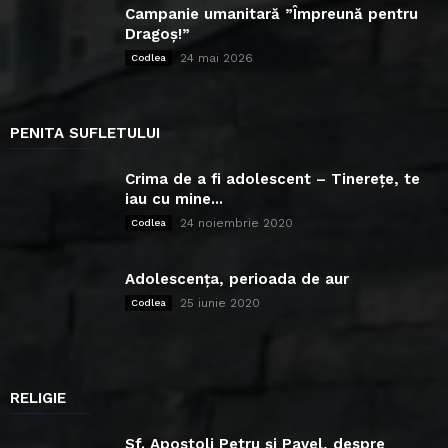
Campanie umanitară ”Împreună pentru
Dragoș!”
24 mai 2026
Codlea
PENITA SUFLETULUI
Crima de a fi adolescent – Tinerețe, te
iau cu mine...
24 noiembrie 2020
Codlea
Adolescența, perioada de aur
25 iunie 2020
Codlea
RELIGIE
Sf. Apostoli Petru și Pavel, despre