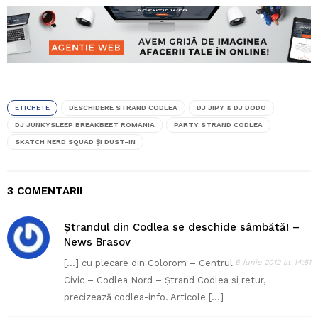
ETICHETE
DESCHIDERE STRAND CODLEA
DJ JIPY & DJ DODO
DJ JUNKYSLEEP BREAKBEET ROMANIA
PARTY STRAND CODLEA
SKATCH NERD SQUAD ŞI DUST-IN
3 COMENTARII
Ştrandul din Codlea se deschide sâmbătă! –
News Brasov
[…] cu plecare din Colorom – Centrul
6 iunie 2012 at 14:51
Civic – Codlea Nord – Ştrand Codlea si retur,
precizează codlea-info. Articole […]