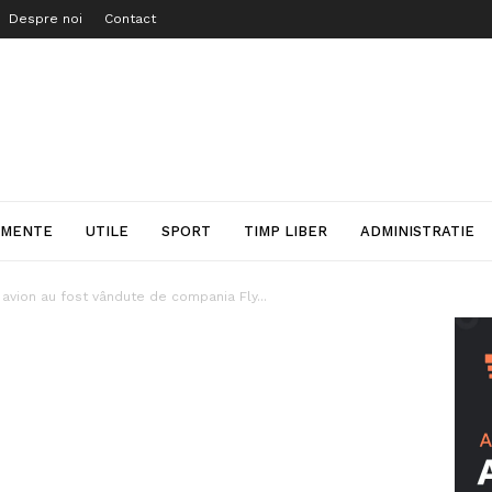
Despre noi
Contact
IMENTE
UTILE
SPORT
TIMP LIBER
ADMINISTRATIE
avion au fost vândute de compania Fly...