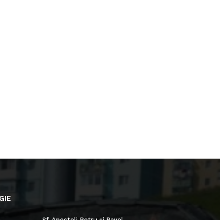
GIE
Sf. Apostoli Petru și Pavel,