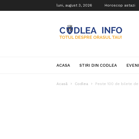
luni, august 3, 2026
Horoscop astazi
Codlea
Info
ACASA
STIRI DIN CODLEA
EVEN
Acasă
Codlea
Peste 100 de bilete de 