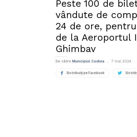
Peste 100 de bile
vândute de compan
24 de ore, pentru
de la Aeroportul 
Ghimbav
De către
Municipiul Codlea
7 mai 2024
Distribuiți pe Facebook
Distrib