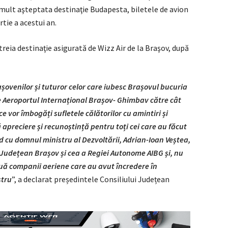
mult aşteptata destinaţie Budapesta, biletele de avion
rtie a acestui an.
 treia destinaţie asigurată de Wizz Air de la Braşov, după
așovenilor și tuturor celor care iubesc Brașovul bucuria
pe Aeroportul Internațional Brașov- Ghimbav către cât
e vor îmbogăți sufletele călătorilor cu amintiri și
preciere și recunoștință pentru toți cei care au făcut
nd cu domnul ministru al Dezvoltării, Adrian-Ioan Veștea,
i Județean Brașov și cea a Regiei Autonome AIBG și, nu
ouă companii aeriene care au avut încredere în
stru
”, a declarat președintele Consiliului Județean