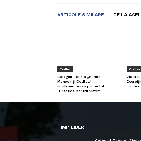
ARTICOLE SIMILARE
DE LA ACE
Codlea
Codlea
Viața l
Colegiul Tehnic „Simion
Exerciți
Mehedinți Codlea”
urmare 
implementează proiectul
„Practica pentru viitor”
TIMP LIBER
Colegiul Tehnic „Simio