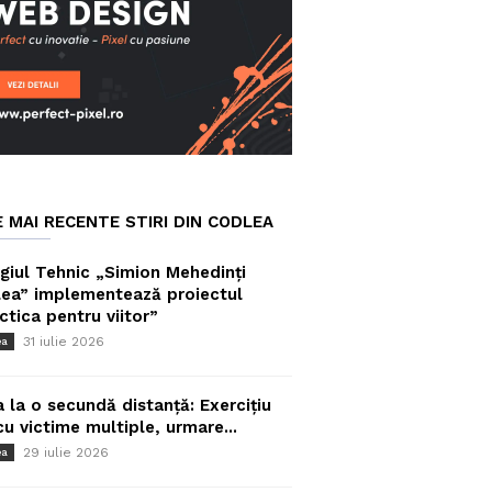
E MAI RECENTE STIRI DIN CODLEA
giul Tehnic „Simion Mehedinți
ea” implementează proiectul
ctica pentru viitor”
31 iulie 2026
ea
a la o secundă distanță: Exercițiu
cu victime multiple, urmare...
29 iulie 2026
ea