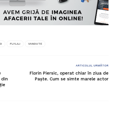
FO
FLYLILI
VANDUTE
ARTICOLUL URMĂTOR
e
Florin Piersic, operat chiar în ziua de
 din
Paște. Cum se simte marele actor
ție