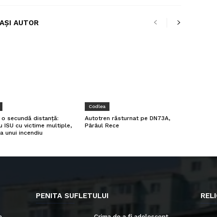
LAȘI AUTOR
Codlea
a o secundă distanță:
Autotren răsturnat pe DN73A,
u ISU cu victime multiple,
Pârâul Rece
a unui incendiu
PENITA SUFLETULUI
RELI
n
Crima de a fi adolescent –