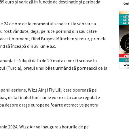
89 euro și variază în funcție de destinație și perioada
ele 24 de ore de la momentul scoaterii la vânzare a
au fost vândute, deja, pe rute pornind din sau către
în acest moment, fiind Brașov-Műnchen și retur, primele
d să înceapă din 28 iunie a.c.
anunțat că după data de 20 mai a.c. vor fi scoase la
bul (Turcia), prețul unui bilet urmând să pornească de la
anii aeriene, Wizz Air și Fly Lili, care operează pe
, de la finalul lunii iunie vor exista curse regulate
vorba despre orașe europene foarte attractive pentru
nie 2024, Wizz Air va inaugura zborurile de pe