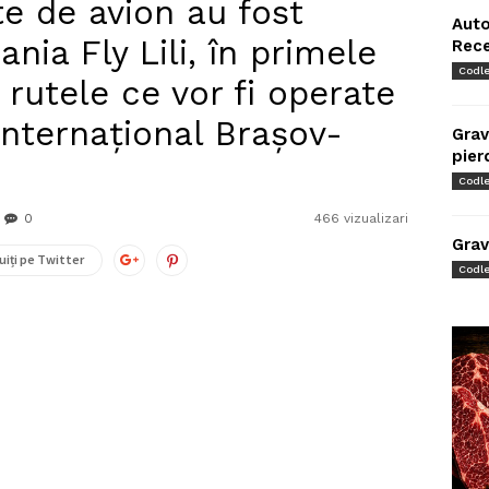
te de avion au fost
Auto
ia Fly Lili, în primele
Rec
Codl
 rutele ce vor fi operate
Internațional Brașov-
Grav
pier
Codl
0
466 vizualizari
Grav
uiți pe Twitter
Codl