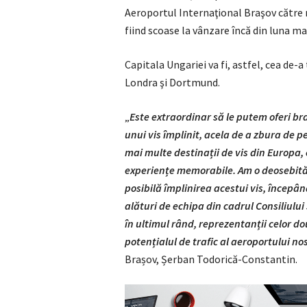
Aeroportul Internaţional Braşov către 
fiind scoase la vânzare încă din luna ma
Capitala Ungariei va fi, astfel, cea de-a
Londra şi Dortmund.
„
Este extraordinar să le putem oferi br
unui vis împlinit, acela de a zbura de 
mai multe destinații de vis din Europa, c
experiențe memorabile. Am o deosebită a
posibilă împlinirea acestui vis, începâ
alături de echipa din cadrul Consiliulu
în ultimul rând, reprezentanții celor d
potențialul de trafic al aeroportului no
Brașov, Șerban Todorică-Constantin.