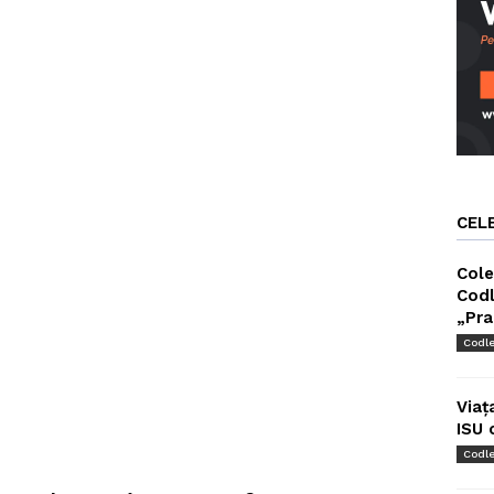
CEL
Cole
Codl
„Pra
Codl
Viaț
ISU 
Codl