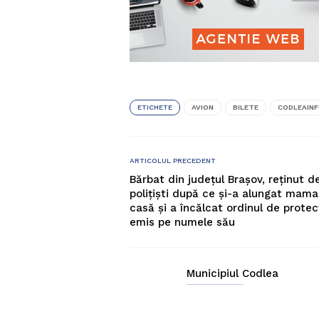
ETICHETE
AVION
BILETE
CODLEAIN
ARTICOLUL PRECEDENT
Bărbat din județul Brașov, reținut d
polițiști după ce și-a alungat mama
casă și a încălcat ordinul de protec
emis pe numele său
Municipiul Codlea