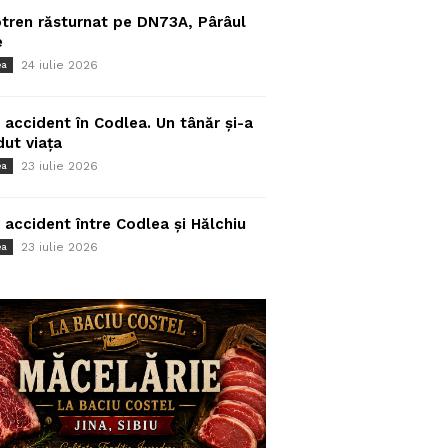
tren răsturnat pe DN73A, Pârâul
e
24 iulie 2026
ea
 accident în Codlea. Un tânăr și-a
dut viața
23 iulie 2026
ea
 accident între Codlea și Hălchiu
23 iulie 2026
ea