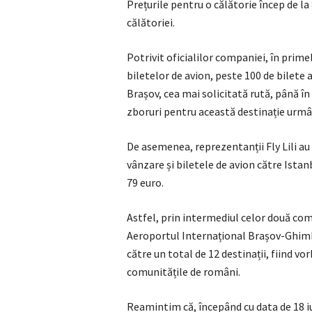
Prețurile pentru o călătorie încep de la 
călătoriei.
Potrivit oficialilor companiei, în prim
biletelor de avion, peste 100 de bilete 
Brașov, cea mai solicitată rută, până 
zboruri pentru această destinație urmân
De asemenea, reprezentanții Fly Lili au 
vânzare și biletele de avion către Istan
79 euro.
Astfel, prin intermediul celor două comp
Aeroportul Internațional Brașov-Ghimbav
către un total de 12 destinații, fiind 
comunitățile de români.
Reamintim că, începând cu data de 18 iu