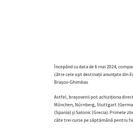
Începând cu data de 6 mai 2024, compani
către cele opt destinații anunțate din 
Brașov-Ghimbav.
Astfel, brașovenii pot achiziționa direct
Műnchen, Nűrnberg, Stuttgart (Germani
(Spania) și Salonic (Grecia). Primele zbo
câte trei curse pe săptămână pentru fie