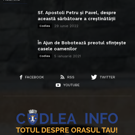
Sf. Apostoli Petru și Pavel, despre
această sărbătoare a creștinătății
29 iunie 2022
Codlea
În Ajun de Bobotează preotul sfințește
casele oamenilor
5 ianuarie 2021
Codlea
FACEBOOK
RSS
TWITTER
YOUTUBE