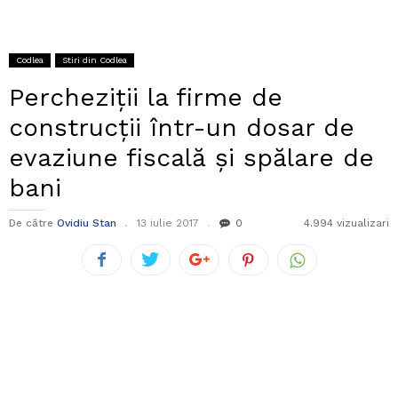
Codlea
Stiri din Codlea
Percheziții la firme de
construcții într-un dosar de
evaziune fiscală și spălare de
bani
De către
Ovidiu Stan
13 iulie 2017
0
4.994 vizualizari