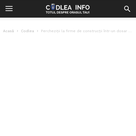
Acasă
Codlea
Percheziții la firme de construcții într-un dosar de evaziune fiscală și spălare...