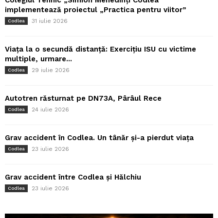
Colegiul Tehnic „Simion Mehedinți Codlea”
implementează proiectul „Practica pentru viitor”
31 iulie 2026
Codlea
Viața la o secundă distanță: Exercițiu ISU cu victime
multiple, urmare...
29 iulie 2026
Codlea
Autotren răsturnat pe DN73A, Pârâul Rece
24 iulie 2026
Codlea
Grav accident în Codlea. Un tânăr și-a pierdut viața
23 iulie 2026
Codlea
Grav accident între Codlea și Hălchiu
23 iulie 2026
Codlea