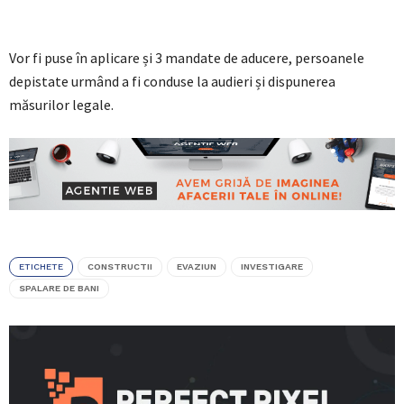
Vor fi puse în aplicare și 3 mandate de aducere, persoanele
depistate urmând a fi conduse la audieri și dispunerea
măsurilor legale.
ETICHETE
CONSTRUCTII
EVAZIUN
INVESTIGARE
SPALARE DE BANI