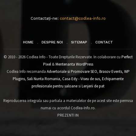
Contactați-ne:
contact@codlea-info.ro
HOME
DESPRE NOI
SITEMAP
CONTACT
© 2010 - 2026 Codlea Info - Toate Drepturile Rezervate. In colaborare cu
Perfect
Pixel
&
Mentenanta WordPress
Codlea Info recomanda
Advertoriale si Promovare SEO
,
Brasov Events
,
WP
Plugins
,
Sali Nunta Romania
,
Casa Edy - Viseu de sus
,
Echipamente
profesionale pentru saloane
si
Lenjerii de pat
Reproducerea integrala sau partiala a materialelor de pe acest site este permisa
numai cu acordul Codlea-Info.ro.
PREZENTI IN