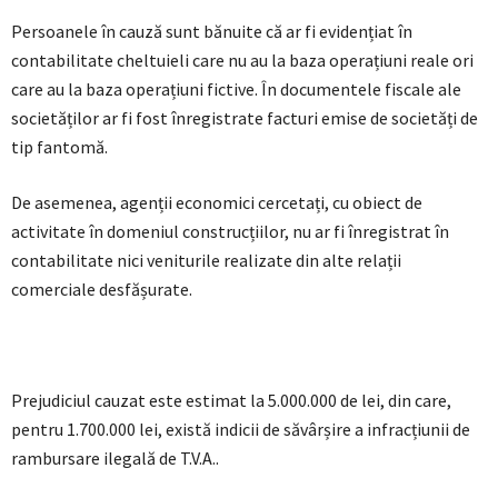
Persoanele în cauză sunt bănuite că ar fi evidențiat în
contabilitate cheltuieli care nu au la baza operațiuni reale ori
care au la baza operațiuni fictive. În documentele fiscale ale
societăților ar fi fost înregistrate facturi emise de societăți de
tip fantomă.
De asemenea, agenții economici cercetați, cu obiect de
activitate în domeniul construcțiilor, nu ar fi înregistrat în
contabilitate nici veniturile realizate din alte relații
comerciale desfășurate.
Prejudiciul cauzat este estimat la 5.000.000 de lei, din care,
pentru 1.700.000 lei, există indicii de săvârșire a infracțiunii de
rambursare ilegală de T.V.A..