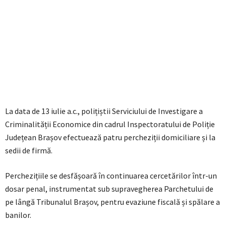
La data de 13 iulie a.c., polițiștii Serviciului de Investigare a
Criminalității Economice din cadrul Inspectoratului de Poliție
Județean Brașov efectuează patru percheziții domiciliare și la
sedii de firmă.
Perchezițiile se desfășoară în continuarea cercetărilor într-un
dosar penal, instrumentat sub supravegherea Parchetului de
pe lângă Tribunalul Brașov, pentru evaziune fiscală și spălare a
banilor.