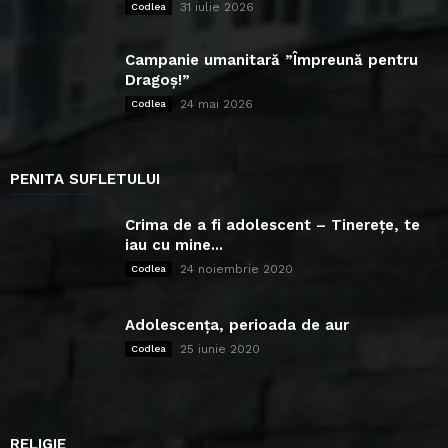
31 iulie 2026
Codlea
Campanie umanitară ”Împreună pentru
Dragoș!”
24 mai 2026
Codlea
PENITA SUFLETULUI
Crima de a fi adolescent – Tinerețe, te
iau cu mine...
24 noiembrie 2020
Codlea
Adolescența, perioada de aur
25 iunie 2020
Codlea
RELIGIE