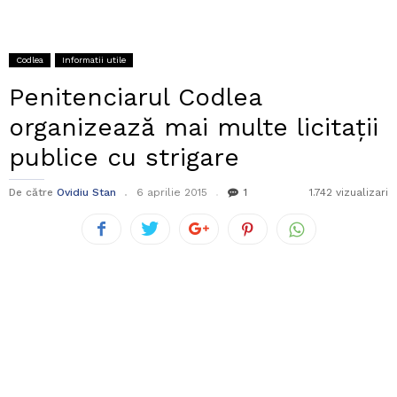
Codlea
Informatii utile
Penitenciarul Codlea
organizează mai multe licitații
publice cu strigare
De către
Ovidiu Stan
6 aprilie 2015
1
1.742 vizualizari