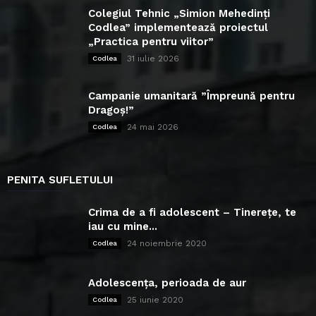
Colegiul Tehnic „Simion Mehedinți
Codlea” implementează proiectul
„Practica pentru viitor”
31 iulie 2026
Codlea
Campanie umanitară ”Împreună pentru
Dragoș!”
24 mai 2026
Codlea
PENITA SUFLETULUI
Crima de a fi adolescent – Tinerețe, te
iau cu mine...
24 noiembrie 2020
Codlea
Adolescența, perioada de aur
25 iunie 2020
Codlea