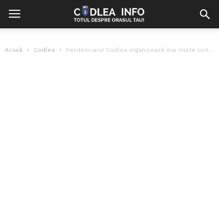
Acasă
Codlea
Penitenciarul Codlea organizează mai multe licitații publice cu strigare