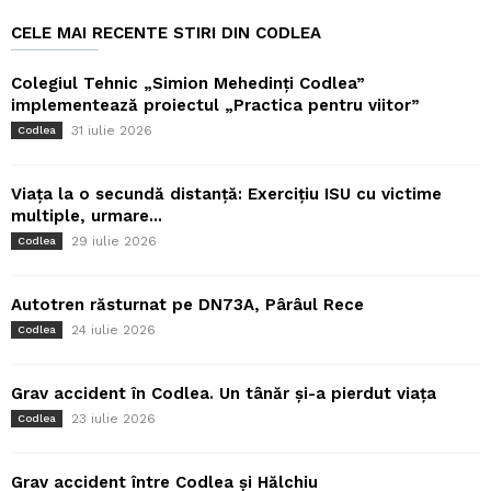
CELE MAI RECENTE STIRI DIN CODLEA
Colegiul Tehnic „Simion Mehedinți Codlea”
implementează proiectul „Practica pentru viitor”
31 iulie 2026
Codlea
Viața la o secundă distanță: Exercițiu ISU cu victime
multiple, urmare...
29 iulie 2026
Codlea
Autotren răsturnat pe DN73A, Pârâul Rece
24 iulie 2026
Codlea
Grav accident în Codlea. Un tânăr și-a pierdut viața
23 iulie 2026
Codlea
Grav accident între Codlea și Hălchiu