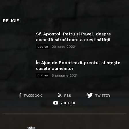
RELIGIE
Sf. Apostoli Petru și Pavel, despre
această sărbătoare a creștinătății
29 iunie 2022
Codlea
În Ajun de Bobotează preotul sfințește
casele oamenilor
5 ianuarie 2021
Codlea
FACEBOOK
RSS
TWITTER
YOUTUBE