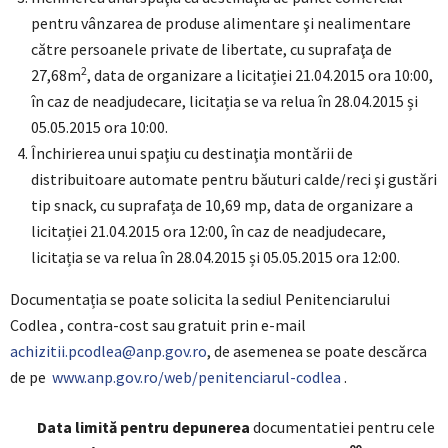
pentru vânzarea de produse alimentare şi nealimentare
către persoanele private de libertate, cu suprafaţa de
2
27,68m
, data de organizare a licitației 21.04.2015 ora 10:00,
în caz de neadjudecare, licitația se va relua în 28.04.2015 și
05.05.2015 ora 10:00.
Închirierea unui spaţiu cu destinaţia montării de
distribuitoare automate pentru băuturi calde/reci şi gustări
tip snack, cu suprafața de 10,69 mp, data de organizare a
licitației 21.04.2015 ora 12:00, în caz de neadjudecare,
licitația se va relua în 28.04.2015 și 05.05.2015 ora 12:00.
Documentația se poate solicita la sediul Penitenciarului
Codlea , contra-cost sau gratuit prin e-mail
achizitii.pcodlea@anp.gov.ro
, de asemenea se poate descărca
de pe
www.anp.gov.ro/web/penitenciarul-codlea
.
Data limită pentru depunerea
documentatiei pentru cele