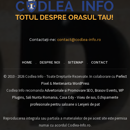
Contactați-ne:
contact@codlea-info.ro
HOME
DESPRE NOI
SITEMAP
CONTACT
© 2010 - 2026 Codlea Info - Toate Drepturile Rezervate. In colaborare cu
Perfect
Pixel
&
Mentenanta WordPress
Codlea Info recomanda
Advertoriale si Promovare SEO
,
Brasov Events
,
WP
Plugins
,
Sali Nunta Romania
,
Casa Edy - Viseu de sus
,
Echipamente
profesionale pentru saloane
si
Lenjerii de pat
Reproducerea integrala sau partiala a materialelor de pe acest site este permisa
numai cu acordul Codlea-Info.ro.