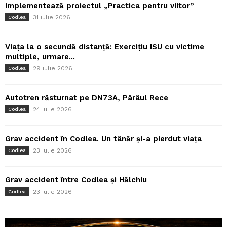
implementează proiectul „Practica pentru viitor”
31 iulie 2026
Codlea
Viața la o secundă distanță: Exercițiu ISU cu victime
multiple, urmare...
29 iulie 2026
Codlea
Autotren răsturnat pe DN73A, Pârâul Rece
24 iulie 2026
Codlea
Grav accident în Codlea. Un tânăr și-a pierdut viața
23 iulie 2026
Codlea
Grav accident între Codlea și Hălchiu
23 iulie 2026
Codlea