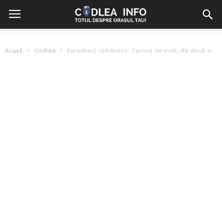
Acasă
Codlea
Paradoxul românesc: Carnea de miel, de două ori mai scumpă în magazine,...