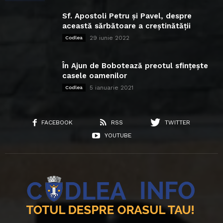
Sf. Apostoli Petru și Pavel, despre
această sărbătoare a creștinătății
29 iunie 2022
Codlea
În Ajun de Bobotează preotul sfințește
casele oamenilor
5 ianuarie 2021
Codlea
FACEBOOK
RSS
TWITTER
YOUTUBE