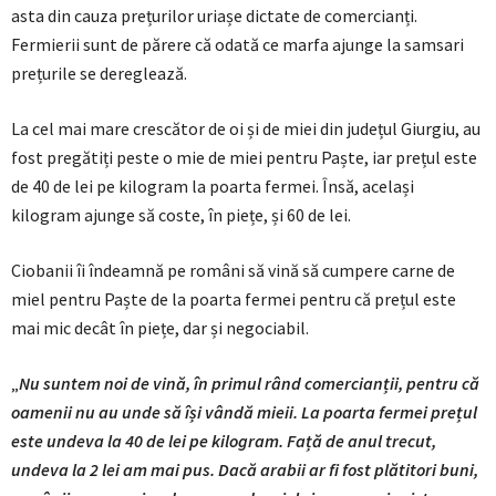
asta din cauza prețurilor uriașe dictate de comercianți.
Fermierii sunt de părere că odată ce marfa ajunge la samsari
prețurile se dereglează.
La cel mai mare crescător de oi și de miei din județul Giurgiu, au
fost pregătiți peste o mie de miei pentru Paște, iar prețul este
de 40 de lei pe kilogram la poarta fermei. Însă, același
kilogram ajunge să coste, în piețe, și 60 de lei.
Ciobanii îi îndeamnă pe români să vină să cumpere carne de
miel pentru Paște de la poarta fermei pentru că prețul este
mai mic decât în piețe, dar și negociabil.
„
Nu suntem noi de vină, în primul rând comercianții, pentru că
oamenii nu au unde să își vândă mieii. La poarta fermei prețul
este undeva la 40 de lei pe kilogram. Față de anul trecut,
undeva la 2 lei am mai pus. Dacă arabii ar fi fost plătitori buni,