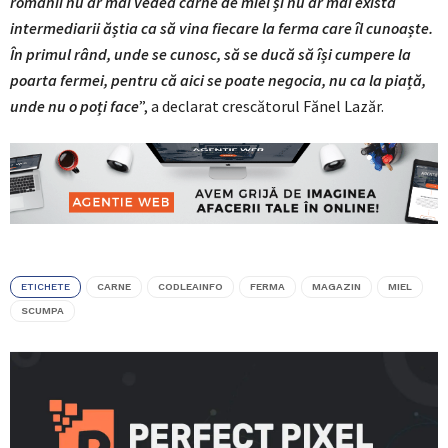
românii nu ar mai vedea carne de miel și nu ar mai exista
intermediarii ăștia ca să vina fiecare la ferma care îl cunoaște.
În primul rând, unde se cunosc, să se ducă să își cumpere la
poarta fermei, pentru că aici se poate negocia, nu ca la piață,
unde nu o poți face
”, a declarat crescătorul Fănel Lazăr.
ETICHETE
CARNE
CODLEAINFO
FERMA
MAGAZIN
MIEL
SCUMPA