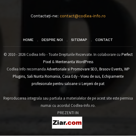
Contactați-ne:
contact@codlea-info.ro
HOME
DESPRE NOI
SITEMAP
CONTACT
© 2010 - 2026 Codlea Info - Toate Drepturile Rezervate. In colaborare cu
Perfect
Pixel
&
Mentenanta WordPress
Codlea Info recomanda
Advertoriale si Promovare SEO
,
Brasov Events
,
WP
Plugins
,
Sali Nunta Romania
,
Casa Edy - Viseu de sus
,
Echipamente
profesionale pentru saloane
si
Lenjerii de pat
Reproducerea integrala sau partiala a materialelor de pe acest site este permisa
numai cu acordul Codlea-Info.ro.
PREZENTI IN