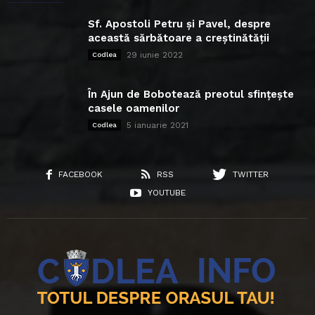
Sf. Apostoli Petru și Pavel, despre
această sărbătoare a creștinătății
29 iunie 2022
Codlea
În Ajun de Bobotează preotul sfințește
casele oamenilor
5 ianuarie 2021
Codlea
FACEBOOK
RSS
TWITTER
YOUTUBE