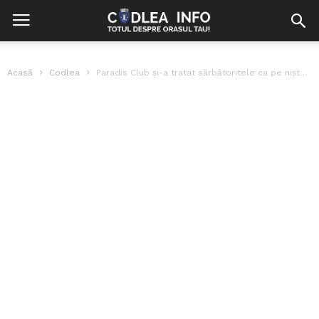
Acasă
Codlea
Paradis Club și-a tratat sărbătoritele ca pe niște prințese