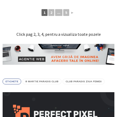
1
2
...
5
►
Click pag 2, 3, 4, pentru a vizualiza toate pozele
ETICHETE
8 MARTIE PARADIS CLUB
CLUB PARADIS ZIUA FEMEII