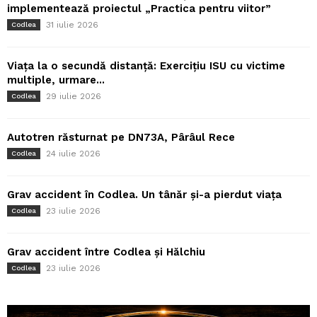
implementează proiectul „Practica pentru viitor”
31 iulie 2026
Codlea
Viața la o secundă distanță: Exercițiu ISU cu victime
multiple, urmare...
29 iulie 2026
Codlea
Autotren răsturnat pe DN73A, Pârâul Rece
24 iulie 2026
Codlea
Grav accident în Codlea. Un tânăr și-a pierdut viața
23 iulie 2026
Codlea
Grav accident între Codlea și Hălchiu
23 iulie 2026
Codlea