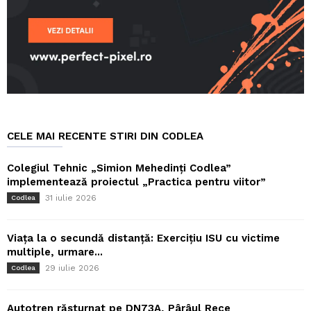
CELE MAI RECENTE STIRI DIN CODLEA
Colegiul Tehnic „Simion Mehedinți Codlea”
implementează proiectul „Practica pentru viitor”
31 iulie 2026
Codlea
Viața la o secundă distanță: Exercițiu ISU cu victime
multiple, urmare...
29 iulie 2026
Codlea
Autotren răsturnat pe DN73A, Pârâul Rece