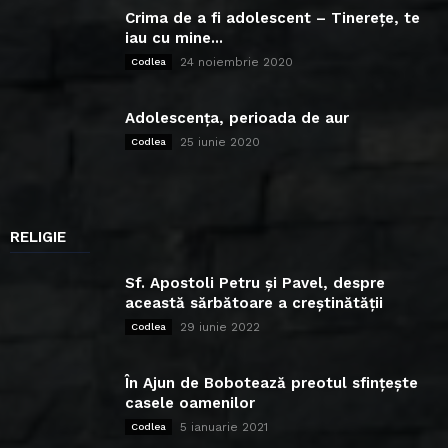
Crima de a fi adolescent – Tinerețe, te
iau cu mine...
24 noiembrie 2020
Codlea
Adolescența, perioada de aur
25 iunie 2020
Codlea
RELIGIE
Sf. Apostoli Petru și Pavel, despre
această sărbătoare a creștinătății
29 iunie 2022
Codlea
În Ajun de Bobotează preotul sfințește
casele oamenilor
5 ianuarie 2021
Codlea