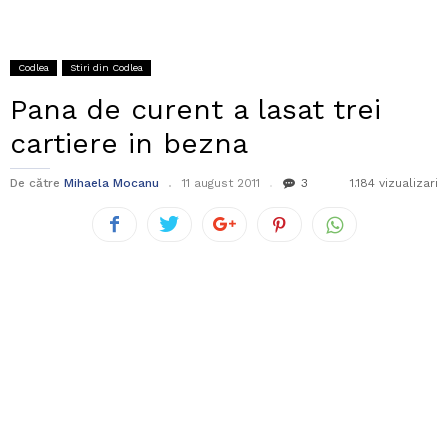
Codlea
Stiri din Codlea
Pana de curent a lasat trei
cartiere in bezna
De către
Mihaela Mocanu
11 august 2011
3
1.184 vizualizari