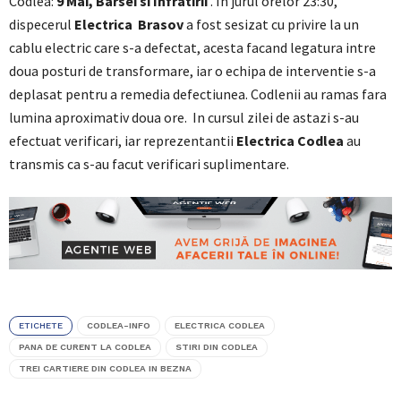
Codlea:
9 Mai, Barsei si Infratirii
. In jurul orelor 23:30,
dispecerul
Electrica Brasov
a fost sesizat cu privire la un
cablu electric care s-a defectat, acesta facand legatura intre
doua posturi de transformare, iar o echipa de interventie s-a
deplasat pentru a remedia defectiunea. Codlenii au ramas fara
lumina aproximativ doua ore. In cursul zilei de astazi s-au
efectuat verificari, iar reprezentantii
Electrica Codlea
au
transmis ca s-au facut verificari suplimentare.
ETICHETE
CODLEA-INFO
ELECTRICA CODLEA
PANA DE CURENT LA CODLEA
STIRI DIN CODLEA
TREI CARTIERE DIN CODLEA IN BEZNA