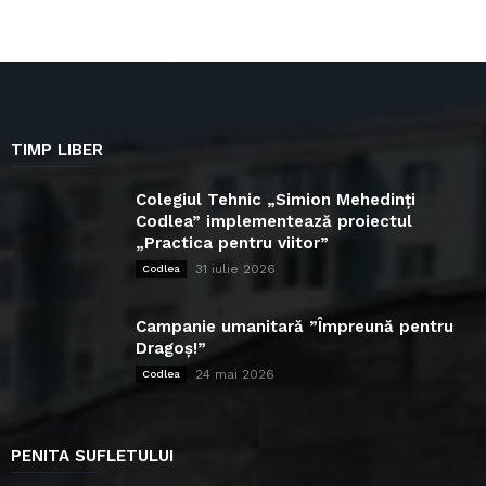
TIMP LIBER
Colegiul Tehnic „Simion Mehedinți
Codlea” implementează proiectul
„Practica pentru viitor”
31 iulie 2026
Codlea
Campanie umanitară ”Împreună pentru
Dragoș!”
24 mai 2026
Codlea
PENITA SUFLETULUI