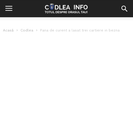
Acasă
Codlea
Pana de curent a lasat trei cartiere in bezna