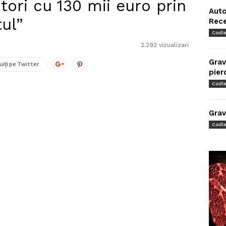
tori cu 130 mii euro prin
Auto
ul”
Rec
Codl
0
2.292 vizualizari
Grav
uiți pe Twitter
pier
Codl
Grav
Codl