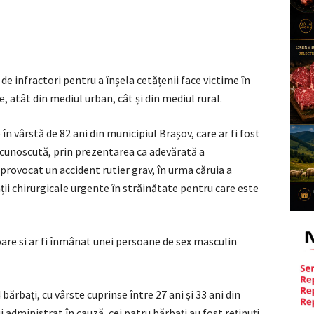
e infractori pentru a înșela cetățenii face victime în
, atât din mediul urban, cât și din mediul rural.
în vârstă de 82 ani din municipiul Brașov, care ar fi fost
ecunoscută, prin prezentarea ca adevărată a
i provocat un accident rutier grav, în urma căruia a
ții chirurgicale urgente în străinătate pentru care este
are si ar fi înmânat unei persoane de sex masculin
4 bărbați, cu vârste cuprinse între 27 ani și 33 ani din
 administrat în cauză, cei patru bărbați au fost reținuți