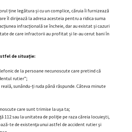
rul ține legătura și cu un complice, căruia îi furnizează
are îl dirijează la adresa acesteia pentru a ridica suma
iunea infracțională se încheie, dar au existat și cazuri
tate de care infractorii au profitat și le-au cerut bani în
astfel de situație:
elefonic de la persoane necunoscute care pretind că
dentul rutier”;
e reală, sunându-ți ruda până răspunde. Câteva minute
scute care sunt trimise la ușa ta;
ă 112 sau la unitatea de poliţie pe raza căreia locuieşti,
ză-te de existenţa unui astfel de accident rutier şi