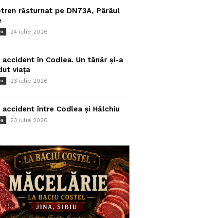
tren răsturnat pe DN73A, Pârâul
e
24 iulie 2026
ea
 accident în Codlea. Un tânăr și-a
dut viața
23 iulie 2026
ea
 accident între Codlea și Hălchiu
23 iulie 2026
ea