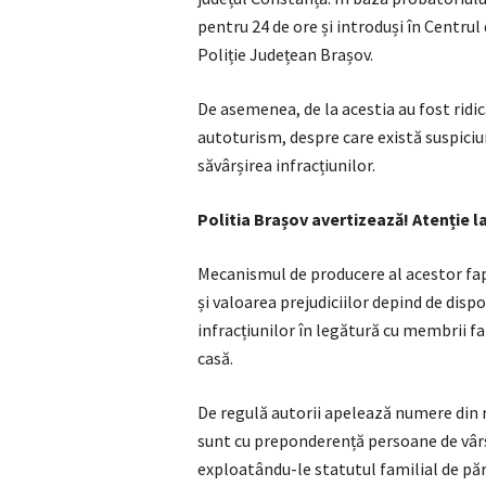
pentru 24 de ore și introduși în Centrul
Poliție Județean Brașov.
De asemenea, de la acestia au fost ridi
autoturism, despre care există suspiciun
săvârșirea infracțiunilor.
Politia Brașov avertizează! Atenție l
Mecanismul de producere al acestor fapt
și valoarea prejudiciilor depind de dispo
infracțiunilor în legătură cu membrii fa
casă.
De regulă autorii apelează numere din r
sunt cu preponderență persoane de vârst
exploatându-le statutul familial de păr