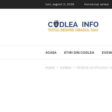
luni, august 3, 2026
Horoscop astazi
Codlea
Info
ACASA
STIRI DIN CODLEA
EVEN
Acasă
Codlea
Păcălită de infractori 