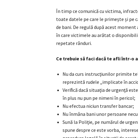
În timp ce comunică cu victima, infracto
toate datele pe care le primește și pe c
de bani. De regulă după acest moment acț
în care victimele au arătat o disponibili
repetate rânduri.
Ce trebuie să faci dacă te afli într-o 
Nu da curs instrucţiunilor primite t
reprezintă rudele „implicate în acci
Veriﬁcă dacă situaţia de urgenţă est
în plus nu pun pe nimeni în pericol;
Nu efectua niciun transfer bancar;
Nu înmâna bani unor persoane necuno
Sună la Poliţie, pe numărul de urgenţ
spune despre ce este vorba, interesea