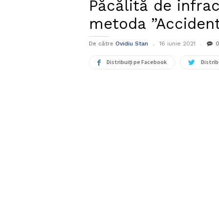
Păcălită de infrac
metoda ”Accident
De către
Ovidiu Stan
16 iunie 2021
Distribuiți pe Facebook
Distrib