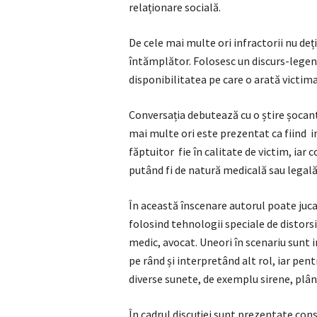
relaționare socială.
De cele mai multe ori infractorii nu deț
întămplător. Folosesc un discurs-legend
disponibilitatea pe care o arată victima
Conversația debutează cu o știre șocan
mai multe ori este prezentat ca fiind im
făptuitor fie în calitate de victim, iar 
putând fi de natură medicală sau legală
În această înscenare autorul poate juca
folosind tehnologii speciale de distorsi
medic, avocat. Uneori în scenariu sunt i
pe rând și interpretând alt rol, iar pent
diverse sunete, de exemplu sirene, plân
În cadrul discuției sunt prezentate cons