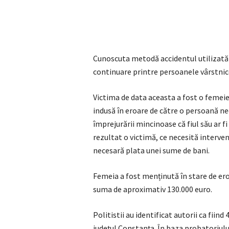
Cunoscuta metodă accidentul utilizată d
continuare printre persoanele vârstnice
Victima de data aceasta a fost o femeie 
indusă în eroare de către o persoană n
împrejurării mincinoase că fiul său ar f
rezultat o victimă, ce necesită interven
necesară plata unei sume de bani.
Femeia a fost menținută în stare de ero
suma de aproximativ 130.000 euro.
Politistii au identificat autorii ca fiind 
județul Constanța. În baza probatoriului