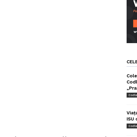
CEL
Cole
Codl
„Pra
Codl
Viaț
ISU 
Codl