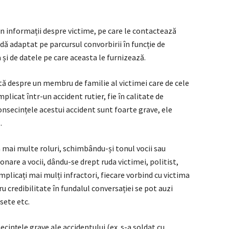
in informații despre victime, pe care le contactează
ă adaptat pe parcursul convorbirii în funcție de
 și de datele pe care aceasta le furnizează.
tă despre un membru de familie al victimei care de cele
plicat într-un accident rutier, fie în calitate de
consecințele acestui accident sunt foarte grave, ele
.
 mai multe roluri, schimbându-și tonul vocii sau
onare a vocii, dându-se drept ruda victimei, politist,
mplicați mai mulți infractori, fiecare vorbind cu victima
ru credibilitate în fundalul conversației se pot auzi
sete etc.
ecințele grave ale accidentului (ex. s-a soldat cu