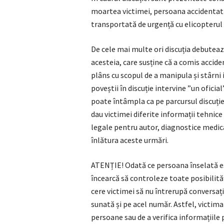
moartea victimei, persoana accidentată
transportată de urgență cu elicopterul l
De cele mai multe ori discuția debutează
acesteia, care susține că a comis accide
plâns cu scopul de a manipula și stârni i
poveștii în discuție intervine ”un oficial
poate întâmpla ca pe parcursul discuției
dau victimei diferite informații tehnice
legale pentru autor, diagnostice medical
înlătura aceste urmări.
ATENȚIE! Odată ce persoana înselată es
încearcă să controleze toate posibilităț
cere victimei să nu întrerupă conversația
sunată și pe acel număr. Astfel, victim
persoane sau de a verifica informațiile 