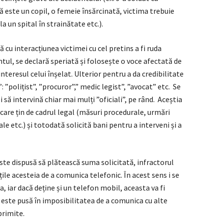
 este un copil, o femeie însărcinată, victima trebuie
a un spital în strainătate etc.).
 cu interacțiunea victimei cu cel pretins a fi ruda
ntul, se declară speriată și folosește o voce afectată de
nteresul celui înșelat. Ulterior pentru a da credibilitate
”: ”polițist”, ”procuror”,” medic legist”, ”avocat” etc. Se
 să intervină chiar mai mulți ”oficiali”, pe rând. Aceștia
 care țin de cadrul legal (măsuri procedurale, urmări
e etc.) și totodată solicită bani pentru a interveni și a
te dispusă să plătească suma solicitată, infractorul
ile acesteia de a comunica telefonic. În acest sens i se
, iar dacă deține și un telefon mobil, aceasta va fi
a este pusă în imposibilitatea de a comunica cu alte
primite.