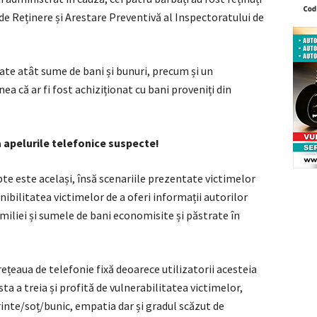
 de Reținere și Arestare Preventivă al Inspectoratului de
cate atât sume de bani și bunuri, precum și un
ea că ar fi fost achiziționat cu bani proveniți din
a apelurile telefonice suspecte!
e este același, însă scenariile prezentate victimelor
nibilitatea victimelor de a oferi informații autorilor
miliei și sumele de bani economisite și păstrate în
ețeaua de telefonie fixă deoarece utilizatorii acesteia
a a treia și profită de vulnerabilitatea victimelor,
inte/soț/bunic, empatia dar și gradul scăzut de