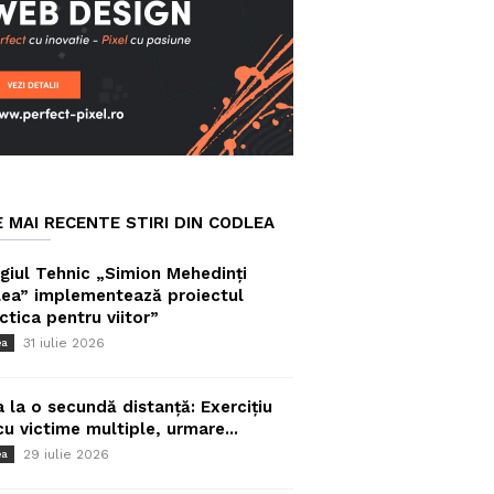
E MAI RECENTE STIRI DIN CODLEA
giul Tehnic „Simion Mehedinți
ea” implementează proiectul
ctica pentru viitor”
31 iulie 2026
ea
a la o secundă distanță: Exercițiu
cu victime multiple, urmare...
29 iulie 2026
ea