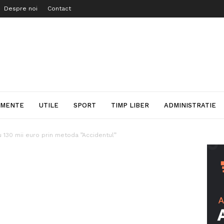
Despre noi
Contact
IMENTE
UTILE
SPORT
TIMP LIBER
ADMINISTRATIE
cu 130 mii euro prin metoda ”Accidentul”