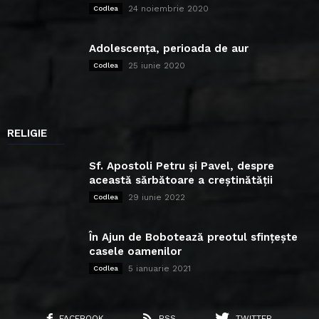
24 noiembrie 2020
Codlea
Adolescența, perioada de aur
25 iunie 2020
Codlea
RELIGIE
Sf. Apostoli Petru și Pavel, despre
această sărbătoare a creștinătății
29 iunie 2022
Codlea
În Ajun de Bobotează preotul sfințește
casele oamenilor
5 ianuarie 2021
Codlea
FACEBOOK
RSS
TWITTER