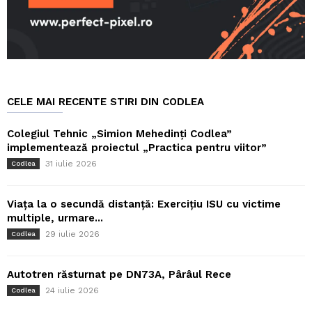
CELE MAI RECENTE STIRI DIN CODLEA
Colegiul Tehnic „Simion Mehedinți Codlea”
implementează proiectul „Practica pentru viitor”
31 iulie 2026
Codlea
Viața la o secundă distanță: Exercițiu ISU cu victime
multiple, urmare...
29 iulie 2026
Codlea
Autotren răsturnat pe DN73A, Pârâul Rece
24 iulie 2026
Codlea