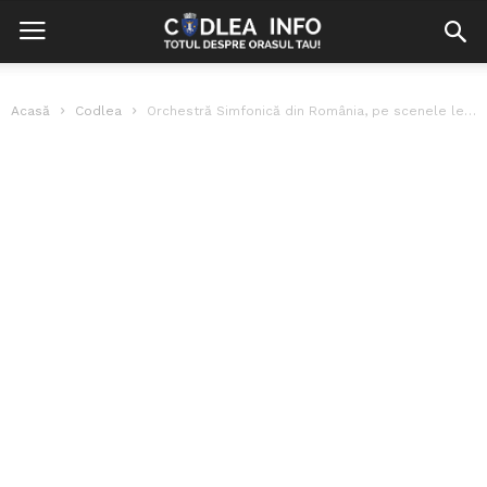
Acasă
Codlea
Orchestră Simfonică din România, pe scenele legendare ale Italiei!