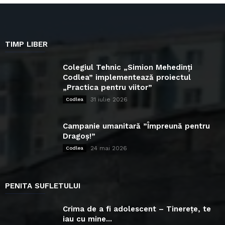
TIMP LIBER
Colegiul Tehnic „Simion Mehedinți
Codlea” implementează proiectul
„Practica pentru viitor”
31 iulie 2026
Codlea
Campanie umanitară ”Împreună pentru
Dragoș!”
24 mai 2026
Codlea
PENITA SUFLETULUI
Crima de a fi adolescent – Tinerețe, te
iau cu mine...