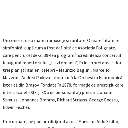
Un concert de o mare frumusețe și raritate. O mare întâlnire
simfonică, după cum a fost definită de Asociația Folignate,
care pentru cel de-al 39-lea program încredințează concertul
inaugural repertoriului „Lisztomania”, în interpretarea celor
trei pianiști italieni celebri – Maurizio Baglini, Marcello
Mazzoni, Andrea Padova – împreună la Orchestra Filarmonică
istorică din Brașov. Fondată în 1878, formație de prestigiu care
între secolele XIX și XX a de personalități precum Johann
Strauss, Johannes Brahms, Richard Strauss. George Enescu,
Edwin Fischer.
Prin urmare, pe podium dirijoral a fost Maestrul Aldo Sisillo,