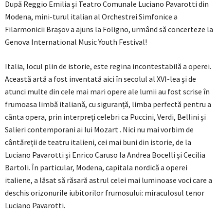
După Reggio Emilia și Teatro Comunale Luciano Pavarotti din
Modena, mini-turul italian al Orchestrei Simfonice a
Filarmonicii Brașov a ajuns la Foligno, urmând să concerteze la
Genova International Music Youth Festival!
Italia, locul plin de istorie, este regina incontestabilă a operei.
Această artă a fost inventată aici în secolul al XVI-lea și de
atunci multe din cele mai mari opere ale lumii au fost scrise în
frumoasa limbă italiană, cu siguranță, limba perfectă pentru a
cânta opera, prin interpreți celebri ca Puccini, Verdi, Bellini și
Salieri contemporani ai lui Mozart . Nici nu mai vorbim de
cântăreții de teatru italieni, cei mai buni din istorie, de la
Luciano Pavarotti și Enrico Caruso la Andrea Bocelli și Cecilia
Bartoli. În particular, Modena, capitala nordică a operei
italiene, a lăsat să răsară astrul celei mai luminoase voci care a
deschis orizonurile iubitorilor frumosului: miraculosul tenor
Luciano Pavarotti.