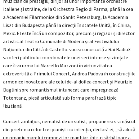
muzician de prestigiu, dirijor al unor importante orchestre
italiene și străine, de la Orchestra Regio di Parma, până la cea
a Academiei Filarmonice din Sankt Petersburg, la Academia
Liszt din Budapesta până la direcții în statele Unită, în China,
Mexic. El este încă un compozitor, precum și regizor și director
artistic al Teatro Comunale di Modena și al Festivalului
Națiunilor din Città di Castello. vocea cunoscută a Rai Radio3
va oferi publicului coordonatele unei seri intense și zimțate
care îi va urma lui Marcello Mazzoni în virtuozitatea
extrovertită a Primului Concert, Andrea Padova în construcțiile
armonice inovatoare ale celui de-al doilea concert și Maurizio
Baglini spre romantismul întunecat care impregnează
Totentanz, piesă articulată sub forma parafrază tipic
lisztiană.
Concert ambițios, nerealist de un solist, propunerea s-a născut
din prietenia celor trei pianiști cu intenția, declară ei, „să aducă
un omagiu marelui compozitor maghiar, într-o sărbătoare a