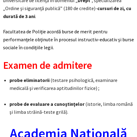
universitare de licenţă în domeniul „
Drept
”, specializarea
„Ordine şi siguranţă publică” (180 de credite)-
cursuri de zi, cu
durată de 3 ani
.
Facultatea de Poliţie acordă burse de merit pentru
performanţele obţinute în procesul instructiv-educativ şi burse
sociale în condiţiile legii.
Examen de admitere
probe eliminatorii
(testare psihologică, examinare
medicală şi verificarea aptitudinilor fizice) ;
probe de evaluare a cunoştinţelor
(istorie, limba română
şi limba străină-teste grilă).
Academia Naţională