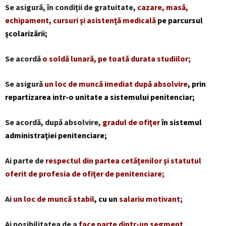
Se asigură, în condiţii de gratuitate,
cazare, masă,
echipament, cursuri şi asistenţă medicală
pe parcursul
şcolarizării;
Se acordă
o soldă lunară, pe toată durata studiilor;
Se asigură
un loc de muncă imediat după absolvire
, prin
repartizarea intr-o unitate a sistemului penitenciar;
Se acordă, după absolvire,
gradul de ofiţer
în sistemul
administraţiei penitenciare;
Ai parte de
respectul din partea cetăţenilor şi statutul
oferit de profesia de ofiţer de penitenciare;
Ai
un loc de muncă stabil
, cu un
salariu motivant;
Ai posibilitatea de a
face parte dintr-un segment