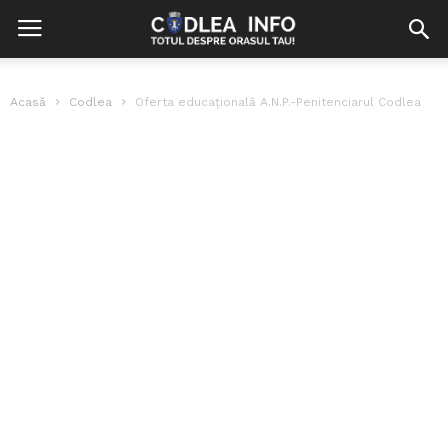
Acasă
Codlea
Oferta educaţională A.N.P.-Penitenciarul Codlea