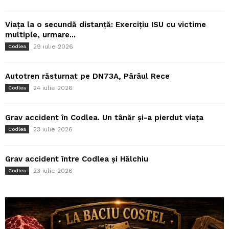
Viața la o secundă distanță: Exercițiu ISU cu victime
multiple, urmare...
29 iulie 2026
Codlea
Autotren răsturnat pe DN73A, Pârâul Rece
24 iulie 2026
Codlea
Grav accident în Codlea. Un tânăr și-a pierdut viața
23 iulie 2026
Codlea
Grav accident între Codlea și Hălchiu
23 iulie 2026
Codlea