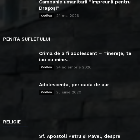
Campanie umanitară ”Împreună pentru
Dragoș!”
24 mai 2026
Codlea
PENITA SUFLETULUI
Crima de a fi adolescent – Tinerețe, te
iau cu mine...
24 noiembrie 2020
Codlea
Adolescența, perioada de aur
25 iunie 2020
Codlea
RELIGIE
Sf. Apostoli Petru și Pavel, despre