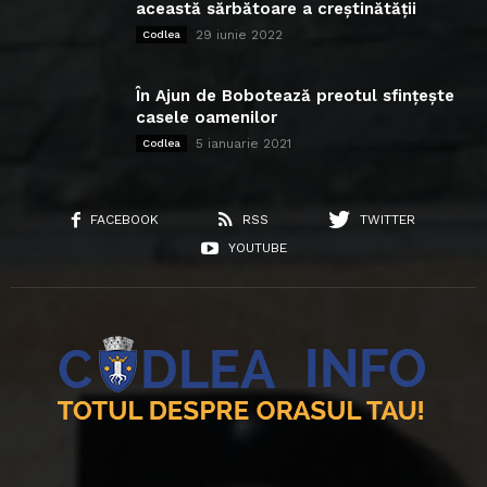
această sărbătoare a creștinătății
29 iunie 2022
Codlea
În Ajun de Bobotează preotul sfințește
casele oamenilor
5 ianuarie 2021
Codlea
FACEBOOK
RSS
TWITTER
YOUTUBE