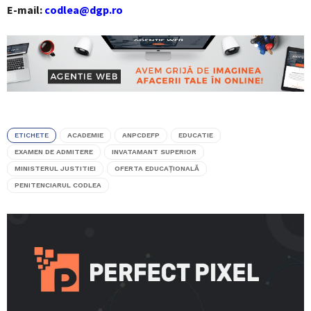
E-mail:
codlea@dgp.ro
ETICHETE
ACADEMIE
ANPCDEFP
EDUCATIE
EXAMEN DE ADMITERE
INVATAMANT SUPERIOR
MINISTERUL JUSTITIEI
OFERTA EDUCAŢIONALĂ
PENITENCIARUL CODLEA