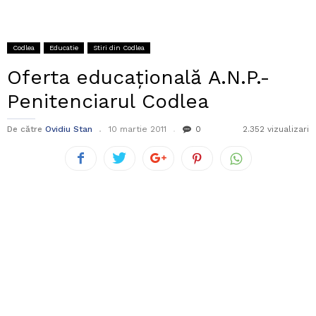
Codlea
Educatie
Stiri din Codlea
Oferta educaţională A.N.P.-
Penitenciarul Codlea
De către
Ovidiu Stan
10 martie 2011
0
2.352 vizualizari