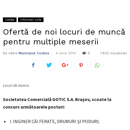
Codlea
Informatii utile
Ofertă de noi locuri de muncă
pentru multiple meserii
De către
Municipiul Codlea
4 iunie 2013
0
1.632 vizualizari
Locuri de munca
Societatea Comercială GOTIC S.A. Braşov, scoate la
concurs următoarele posturi:
l. INGINER CĂI FERATE, DRUMURI ŞI PODURI;