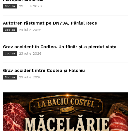
29 iulie 2026
Codlea
Autotren răsturnat pe DN73A, Pârâul Rece
24 iulie 2026
Codlea
Grav accident în Codlea. Un tânăr și-a pierdut viața
23 iulie 2026
Codlea
Grav accident între Codlea și Hălchiu
23 iulie 2026
Codlea