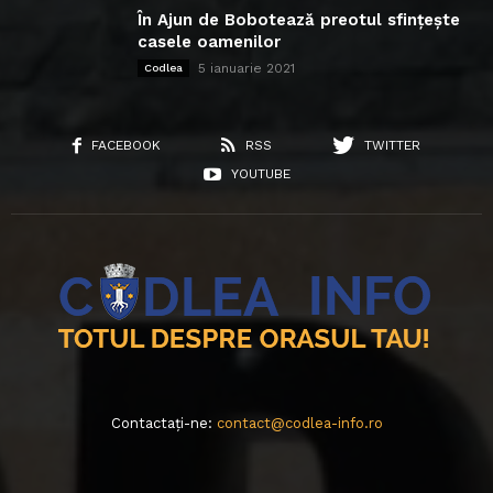
În Ajun de Bobotează preotul sfințește
casele oamenilor
5 ianuarie 2021
Codlea
FACEBOOK
RSS
TWITTER
YOUTUBE
Contactați-ne:
contact@codlea-info.ro