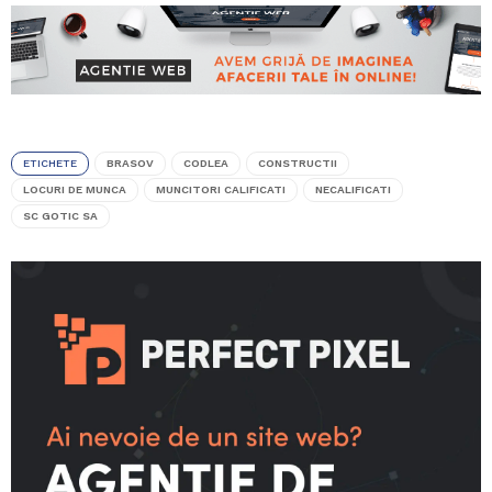
ETICHETE
BRASOV
CODLEA
CONSTRUCTII
LOCURI DE MUNCA
MUNCITORI CALIFICATI
NECALIFICATI
SC GOTIC SA