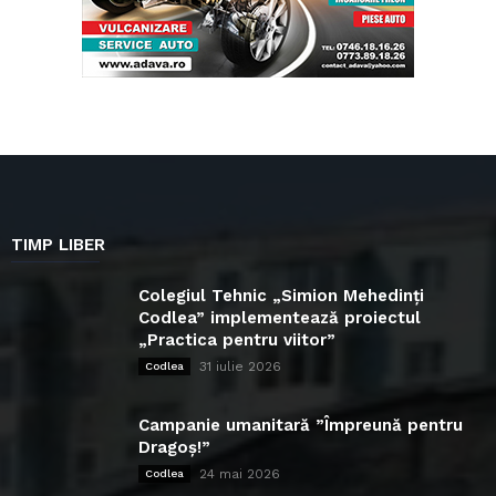
TIMP LIBER
Colegiul Tehnic „Simion Mehedinți
Codlea” implementează proiectul
„Practica pentru viitor”
31 iulie 2026
Codlea
Campanie umanitară ”Împreună pentru
Dragoș!”
24 mai 2026
Codlea