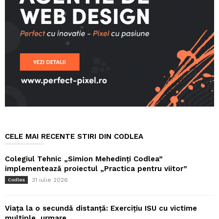
CELE MAI RECENTE STIRI DIN CODLEA
Colegiul Tehnic „Simion Mehedinți Codlea”
implementează proiectul „Practica pentru viitor”
31 iulie 2026
Codlea
Viața la o secundă distanță: Exercițiu ISU cu victime
multiple, urmare...