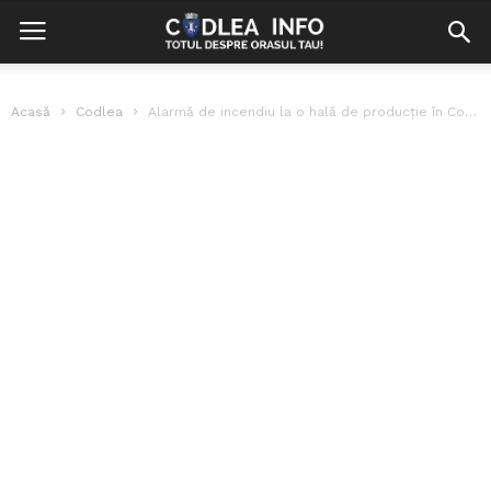
Acasă
Codlea
Alarmă de incendiu la o hală de producţie în Codlea