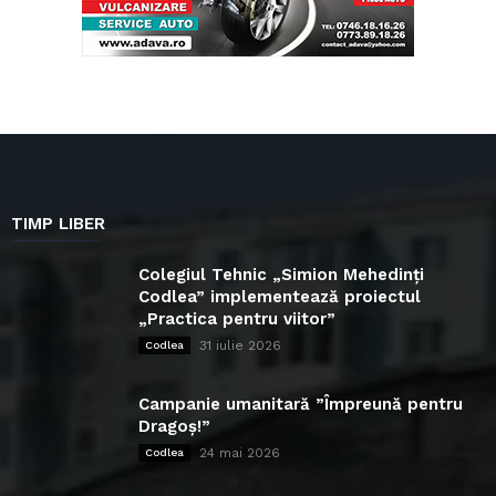
TIMP LIBER
Colegiul Tehnic „Simion Mehedinți
Codlea” implementează proiectul
„Practica pentru viitor”
31 iulie 2026
Codlea
Campanie umanitară ”Împreună pentru
Dragoș!”
24 mai 2026
Codlea