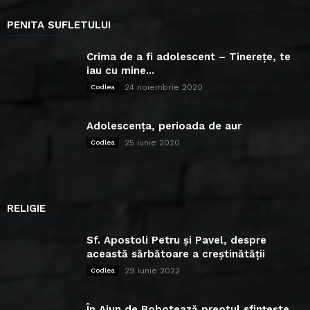
PENITA SUFLETULUI
Crima de a fi adolescent – Tinerețe, te
iau cu mine...
24 noiembrie 2020
Codlea
Adolescența, perioada de aur
25 iunie 2020
Codlea
RELIGIE
Sf. Apostoli Petru și Pavel, despre
această sărbătoare a creștinătății
29 iunie 2022
Codlea
În Ajun de Bobotează preotul sfințește