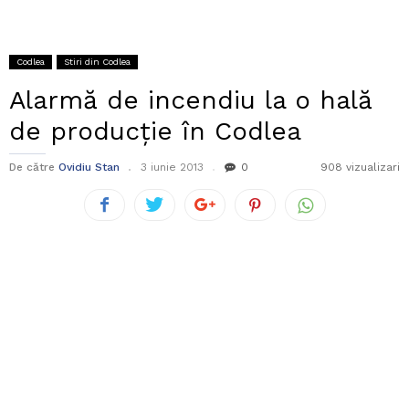
Codlea
Stiri din Codlea
Alarmă de incendiu la o hală
de producţie în Codlea
De către
Ovidiu Stan
3 iunie 2013
0
908 vizualizari