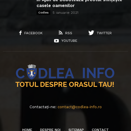
casele oamenilor
5 ianuarie 2021
Codlea
FACEBOOK
RSS
TWITTER
YOUTUBE
Contactați-ne:
contact@codlea-info.ro
HOME
DESPRE NOI
SITEMAP
CONTACT