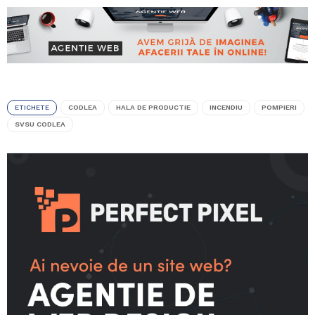
ETICHETE
CODLEA
HALA DE PRODUCTIE
INCENDIU
POMPIERI
SVSU CODLEA