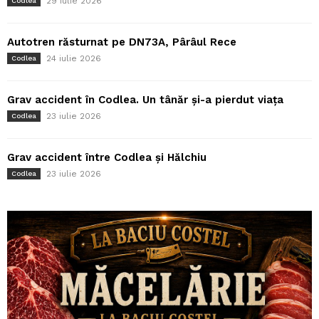
29 iulie 2026
Codlea
Autotren răsturnat pe DN73A, Pârâul Rece
24 iulie 2026
Codlea
Grav accident în Codlea. Un tânăr și-a pierdut viața
23 iulie 2026
Codlea
Grav accident între Codlea și Hălchiu
23 iulie 2026
Codlea