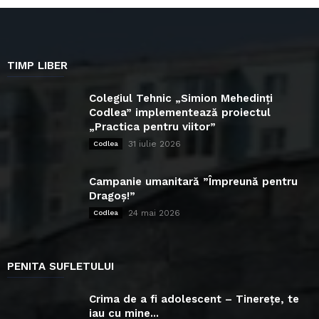
TIMP LIBER
Colegiul Tehnic „Simion Mehedinți
Codlea” implementează proiectul
„Practica pentru viitor”
31 iulie 2026
Codlea
Campanie umanitară ”Împreună pentru
Dragoș!”
24 mai 2026
Codlea
PENITA SUFLETULUI
Crima de a fi adolescent – Tinerețe, te
iau cu mine...