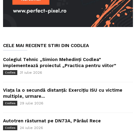
CELE MAI RECENTE STIRI DIN CODLEA
Colegiul Tehnic „Simion Mehedinți Codlea”
implementează proiectul „Practica pentru viitor”
31 iulie 2026
Codlea
Viața la o secundă distanță: Exercițiu ISU cu victime
multiple, urmare...
29 iulie 2026
Codlea
Autotren răsturnat pe DN73A, Pârâul Rece
24 iulie 2026
Codlea