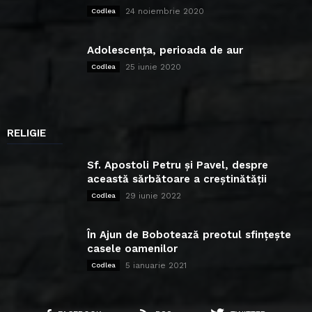
24 noiembrie 2020
Codlea
Adolescența, perioada de aur
25 iunie 2020
Codlea
RELIGIE
Sf. Apostoli Petru și Pavel, despre
această sărbătoare a creștinătății
29 iunie 2022
Codlea
În Ajun de Bobotează preotul sfințește
casele oamenilor
5 ianuarie 2021
Codlea