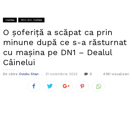
Codlea
Stiri din Codlea
O șoferiță a scăpat ca prin
minune după ce s-a răsturnat
cu mașina pe DN1 – Dealul
Câinelui
De către
Ovidiu Stan
21 noiembrie 2022
0
4.181 vizualizari