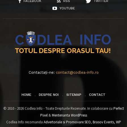
FACEBOOK
RSS
TWITTER
YOUTUBE
Contactați-ne:
contact@codlea-info.ro
HOME
DESPRE NOI
SITEMAP
CONTACT
© 2010 - 2026 Codlea Info - Toate Drepturile Rezervate. In colaborare cu
Perfect
Pixel
&
Mentenanta WordPress
Codlea Info recomanda
Advertoriale si Promovare SEO
,
Brasov Events
,
WP