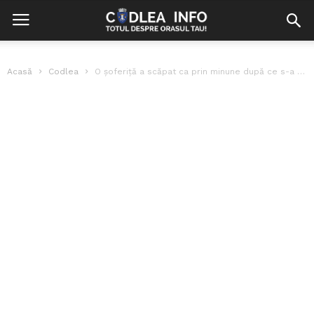
Acasă
Codlea
O șoferiță a scăpat ca prin minune după ce s-a răsturnat cu...