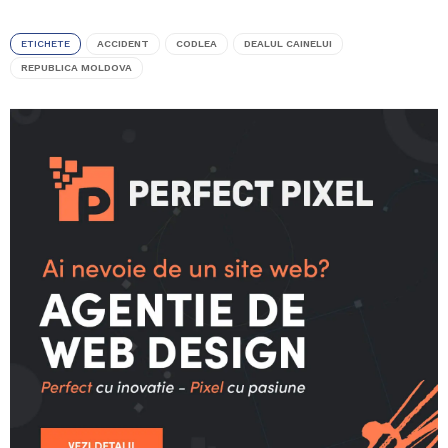
ETICHETE
ACCIDENT
CODLEA
DEALUL CAINELUI
REPUBLICA MOLDOVA