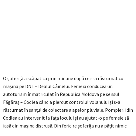
O șoferiță a scăpat ca prin minune după ce s-a răsturnat cu
mașina pe DN1 – Dealul Câinelui. Femeia conducea un
autoturism înmatriculat în Republica Moldova pe sensul
Făgăraș – Codlea când a pierdut controlul volanului și s-a
răsturnat în șanțul de colectare a apelor pluviale. Pompierii din
Codlea au intervenit la fața locului și au ajutat-o pe femeie să
iasă din mașina distrusă. Din fericire șoferița nu a pățit nimic.