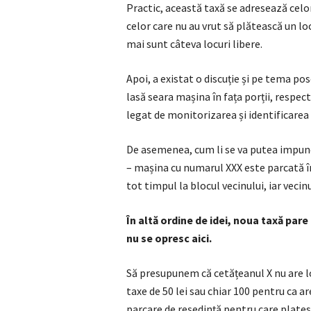
Practic, această taxă se adresează celor 
celor care nu au vrut să plătească un loc
mai sunt câteva locuri libere.
Apoi, a existat o discuție și pe tema pos
lasă seara mașina în fața porții, respec
legat de monitorizarea și identificarea c
De asemenea, cum li se va putea impune 
– mașina cu numarul XXX este parcată în
tot timpul la blocul vecinului, iar vecin
În altă ordine de idei, noua taxă pare 
nu se opresc aici.
Să presupunem că cetățeanul X nu are lo
taxe de 50 lei sau chiar 100 pentru ca ar
parcare de reședință pentru care plateste