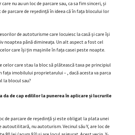
care nu au un loc de parcare sau, ca sa fim sinceri, și
 de parcare de reședință în ideea că în fața blocului lor
esorilor de autoturisme care locuiesc la casă și care își
tiv noaptea până dimineața. Un alt aspect a fost cel
elor care își țin mașinile în fața casei peste noapte.
celor care stau la bloc să plătească taxa pe principiul
 fața imobilului proprietarului – , dacă acesta va parca
ul la blocul sau?
a da de cap edililor la punerea în aplicare și lucrurile
c de parcare de reședință și este obligat la plata unei
e autoutilitară, nu autoturism. Vecinul său Y, are loc de
 80 lei (acum 93) și are locul asigurat. Acest vecin, Y-