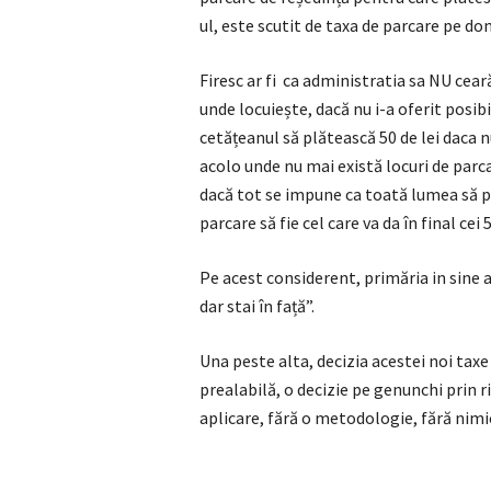
ul, este scutit de taxa de parcare pe do
Firesc ar fi ca administratia sa NU cear
unde locuiește, dacă nu i-a oferit posib
cetățeanul să plătească 50 de lei daca nu
acolo unde nu mai există locuri de parcar
dacă tot se impune ca toată lumea să pl
parcare să fie cel care va da în final cei 5
Pe acest considerent, primăria in sine a
dar stai în față”.
Una peste alta, decizia acestei noi taxe 
prealabilă, o decizie pe genunchi prin r
aplicare, fără o metodologie, fără nimi