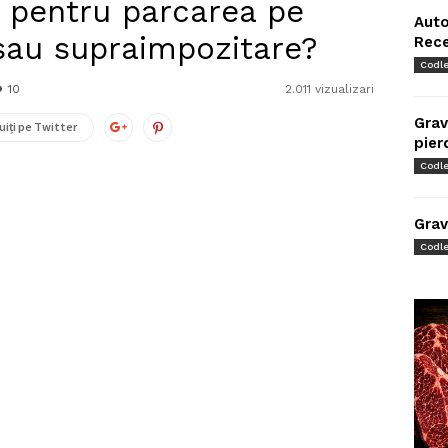
 pentru parcarea pe
Auto
sau supraimpozitare?
Rec
Codl
10
2.011 vizualizari
Grav
uiți pe Twitter
pier
Codl
Grav
Codl