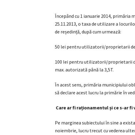
Începând cu 1 ianuarie 2014, primăria m
25.11.2013, o taxa de utilizare a locuril
de reședință, după cum urmează:
50 lei pentru utilizatorii/proprietarii 
100 lei pentru utilizatorii/proprietari
max. autorizată până la 3,5T.
În acest sens, primăria municipiului obl
să declare acest lucru la primărie în vede
Care ar fi raționamentul și ce s-ar fi 
Pe marginea subiectului în sine a exista
noiembrie, lucru trecut cu vederea ulteri