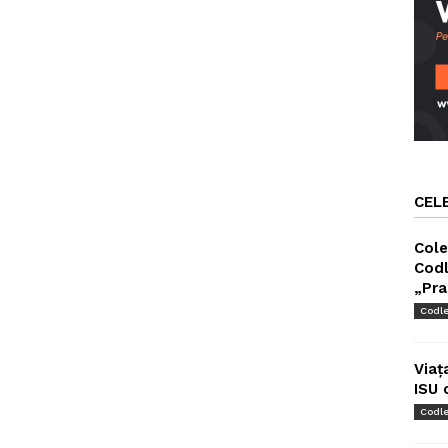
CEL
Cole
Codl
„Pra
Codl
Viaț
ISU 
Codl