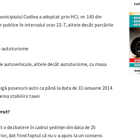
unicipiului Codlea a adoptat prin HCL nr. 143 din
or publice în intervalul orar 22-7, altele decât parcările
de autoturisme
i de autovehicule, altele decât autoturisme, cu masa
igă posesorii auto ca până la data de 31 ianuarie 2014
rea stabilirii taxei.
vrut?
t o dezbatere în cadrul ședinței din data de 25
or, dat fiind faptul că nu s-a ajuns la un consens.