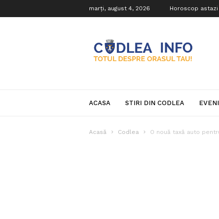
marți, august 4, 2026
Horoscop astazi
Codlea
Info
ACASA
STIRI DIN CODLEA
EVEN
Acasă
Codlea
O nouă taxă auto pentr