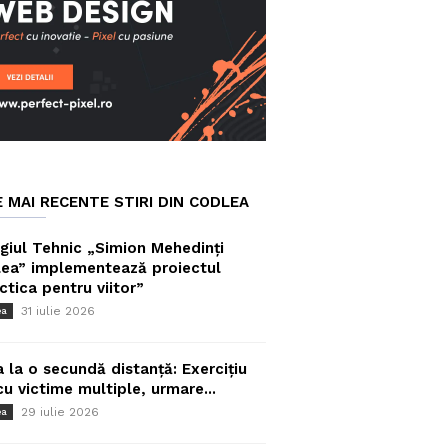
E MAI RECENTE STIRI DIN CODLEA
giul Tehnic „Simion Mehedinți
ea” implementează proiectul
ctica pentru viitor”
31 iulie 2026
ea
a la o secundă distanță: Exercițiu
cu victime multiple, urmare...
29 iulie 2026
ea