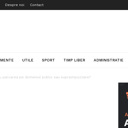
Despre noi
Contact
IMENTE
UTILE
SPORT
TIMP LIBER
ADMINISTRATIE
u parcarea pe domeniul public sau supraimpozitare?