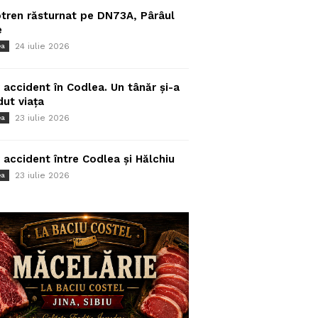
tren răsturnat pe DN73A, Pârâul
e
24 iulie 2026
ea
 accident în Codlea. Un tânăr și-a
dut viața
23 iulie 2026
ea
 accident între Codlea și Hălchiu
23 iulie 2026
ea