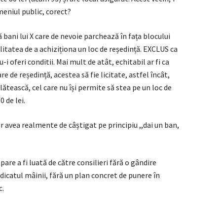
meniul public, corect?
ă bani lui X care de nevoie parchează în fața blocului
ilitatea de a achiziționa un loc de reședință. EXCLUS ca
-i oferi conditii. Mai mult de atât, echitabil ar fi ca
e de reședință, acestea să fie licitate, astfel încât,
ătească, cel care nu își permite să stea pe un loc de
0 de lei.
r avea realmente de câștigat pe principiu ,,dai un ban,
pare a fi luată de către consilieri fără o gândire
idicatul mâinii, fără un plan concret de punere în
c.