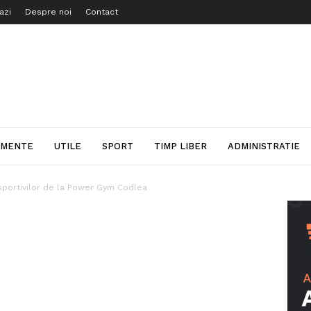
azi
Despre noi
Contact
IMENTE
UTILE
SPORT
TIMP LIBER
ADMINISTRATIE
sportivilor de la Power Gym Codlea