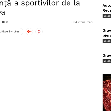
ă a sportivilor de la
Auto
ea
Rec
Codl
0
304 vizualizari
Grav
uiți pe Twitter
pier
Codl
Grav
Codl