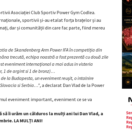
ortivii Asociației Club Sportiv Power Gym Codlea.
aționale, sportivii și-au etalat forța brațelor și au
mați, dar și comunității din care fac parte, fiind mereu
atia de Skandenberg Arm Power IFA în competiția din
âna trecută, echipa noastră a fost prezentă cu două zile
est eveniment internațional a mai adus in visteria
r, 1 de argint si 1 de bronz)…
 de la Budapesta, un eveniment reușit, o intalnire
 Slovacia si Serbia…”
, a declarat Dan Vlad de la Power
imul eveniment important, eveniment ce se va
 să îi urăm un călduros la mulți ani lui Dan Vlad, a
embrie. LA MULȚI ANI!