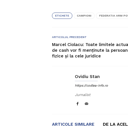
ETICHETE
CAMPIONI
FEDERATIA ARM PO
ARTICOLUL PRECEDENT
Marcel Ciolacu: Toate limitele actua
de cash vor fi menținute la persoan
fizice și la cele juridice
Ovidiu Stan
https://codlea-info.ro
Jurnalist
ARTICOLE SIMILARE
DE LA ACE