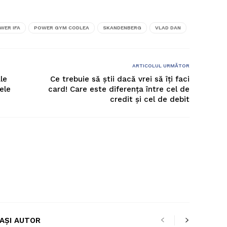
WER IFA
POWER GYM CODLEA
SKANDENBERG
VLAD DAN
ARTICOLUL URMĂTOR
le
Ce trebuie să știi dacă vrei să îți faci
ele
card! Care este diferența între cel de
credit și cel de debit
LAȘI AUTOR