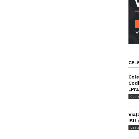
CEL
Cole
Codl
„Pra
Codl
Viaț
ISU 
Codl