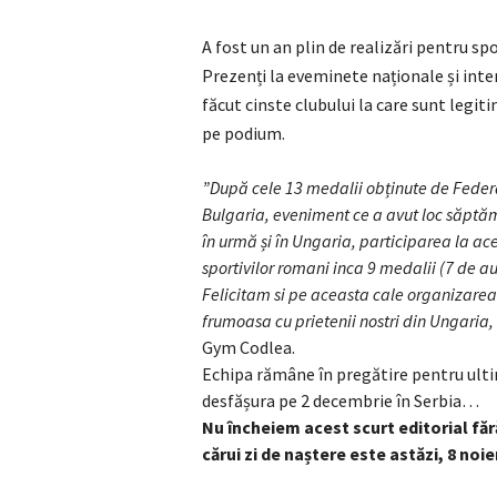
A fost un an plin de realizări pentru sp
Prezenți la eveminete naționale și intern
făcut cinste clubului la care sunt legiti
pe podium.
”După cele 13 medalii obținute de Feder
Bulgaria, eveniment ce a avut loc săptăm
în urmă și în Ungaria, participarea la ac
sportivilor romani inca 9 medalii (7 de au
Felicitam si pe aceasta cale organizarea
frumoasa cu prietenii nostri din Ungaria,
Gym Codlea.
Echipa rămâne în pregătire pentru ult
desfășura pe 2 decembrie în Serbia…
Nu încheiem acest scurt editorial fără
cărui zi de naștere este astăzi, 8 noi