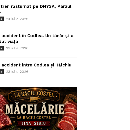
tren răsturnat pe DN73A, Pârâul
e
24 iulie 2026
ea
 accident în Codlea. Un tânăr și-a
dut viața
23 iulie 2026
ea
 accident între Codlea și Hălchiu
23 iulie 2026
ea