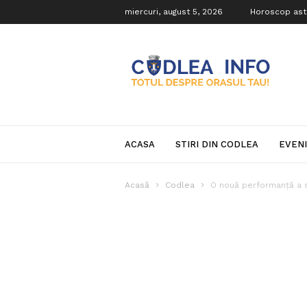
miercuri, august 5, 2026
Horoscop ast
Codlea
Info
ACASA
STIRI DIN CODLEA
EVEN
Acasă
Codlea
O nouă performanță a 