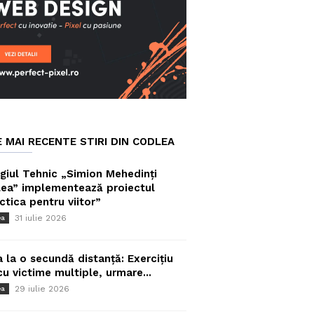
E MAI RECENTE STIRI DIN CODLEA
giul Tehnic „Simion Mehedinți
ea” implementează proiectul
ctica pentru viitor”
31 iulie 2026
ea
a la o secundă distanță: Exercițiu
cu victime multiple, urmare...
29 iulie 2026
ea