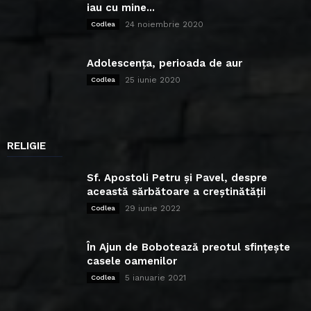
iau cu mine...
24 noiembrie 2020
Codlea
Adolescența, perioada de aur
25 iunie 2020
Codlea
RELIGIE
Sf. Apostoli Petru și Pavel, despre
această sărbătoare a creștinătății
29 iunie 2022
Codlea
În Ajun de Bobotează preotul sfințește
casele oamenilor
5 ianuarie 2021
Codlea