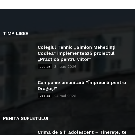
TIMP LIBER
Colegiul Tehnic „Simion Mehedinți
Codlea” implementează proiectul
„Practica pentru viitor”
31 iulie 2026
Codlea
Campanie umanitară ”Împreună pentru
Dragoș!”
24 mai 2026
Codlea
PENITA SUFLETULUI
Crima de a fi adolescent – Tinerețe, te