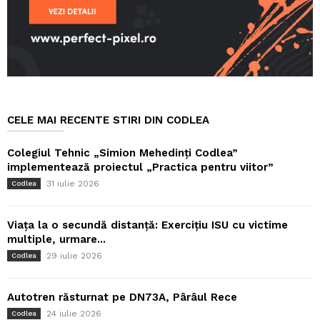
CELE MAI RECENTE STIRI DIN CODLEA
Colegiul Tehnic „Simion Mehedinți Codlea”
implementează proiectul „Practica pentru viitor”
31 iulie 2026
Codlea
Viața la o secundă distanță: Exercițiu ISU cu victime
multiple, urmare...
29 iulie 2026
Codlea
Autotren răsturnat pe DN73A, Pârâul Rece
24 iulie 2026
Codlea