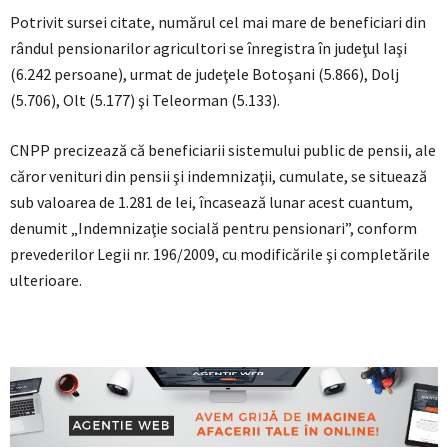
Potrivit sursei citate, numărul cel mai mare de beneficiari din
rândul pensionarilor agricultori se înregistra în judeţul Iaşi
(6.242 persoane), urmat de judeţele Botoşani (5.866), Dolj
(5.706), Olt (5.177) şi Teleorman (5.133).
CNPP precizează că beneficiarii sistemului public de pensii, ale
căror venituri din pensii şi indemnizaţii, cumulate, se situează
sub valoarea de 1.281 de lei, încasează lunar acest cuantum,
denumit „Indemnizaţie socială pentru pensionari”, conform
prevederilor Legii nr. 196/2009, cu modificările şi completările
ulterioare.