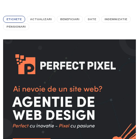
ETICHETE
ACTUALIZARI
BENEFICIARI
DATE
INDEMNIZATIE
PENSIONARI