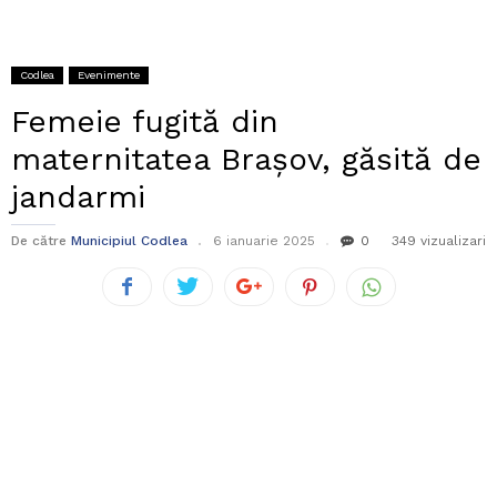
Codlea
Evenimente
Femeie fugită din
maternitatea Brașov, găsită de
jandarmi
De către
Municipiul Codlea
6 ianuarie 2025
0
349 vizualizari