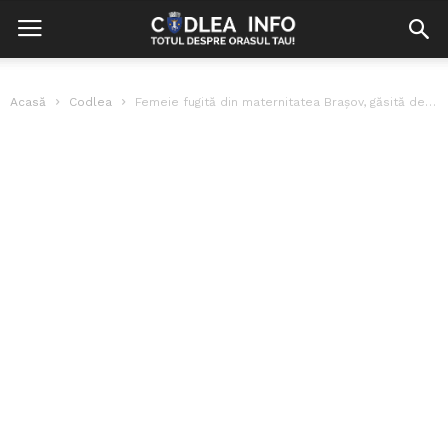
Acasă
Codlea
Femeie fugită din maternitatea Brașov, găsită de jandarmi