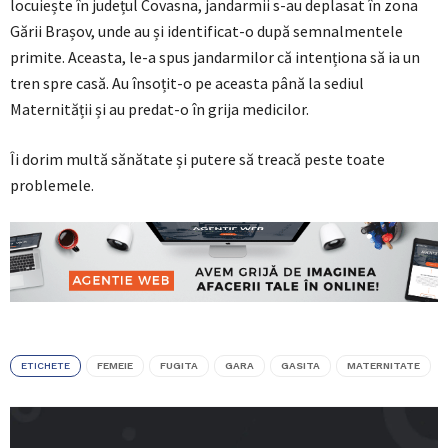
locuiește în județul Covasna, jandarmii s-au deplasat în zona
Gării Brașov, unde au și identificat-o după semnalmentele
primite. Aceasta, le-a spus jandarmilor că intenționa să ia un
tren spre casă. Au însoțit-o pe aceasta până la sediul
Maternității și au predat-o în grija medicilor.
Îi dorim multă sănătate și putere să treacă peste toate
problemele.
ETICHETE
FEMEIE
FUGITA
GARA
GASITA
MATERNITATE