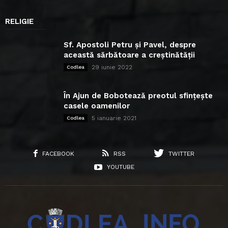
RELIGIE
Sf. Apostoli Petru și Pavel, despre
această sărbătoare a creștinătății
29 iunie 2022
Codlea
În Ajun de Bobotează preotul sfințește
casele oamenilor
5 ianuarie 2021
Codlea
FACEBOOK
RSS
TWITTER
YOUTUBE