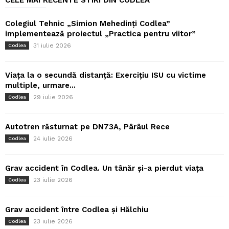
CELE MAI RECENTE STIRI DIN CODLEA
Colegiul Tehnic „Simion Mehedinți Codlea”
implementează proiectul „Practica pentru viitor”
31 iulie 2026
Codlea
Viața la o secundă distanță: Exercițiu ISU cu victime
multiple, urmare...
29 iulie 2026
Codlea
Autotren răsturnat pe DN73A, Pârâul Rece
24 iulie 2026
Codlea
Grav accident în Codlea. Un tânăr și-a pierdut viața
23 iulie 2026
Codlea
Grav accident între Codlea și Hălchiu
23 iulie 2026
Codlea