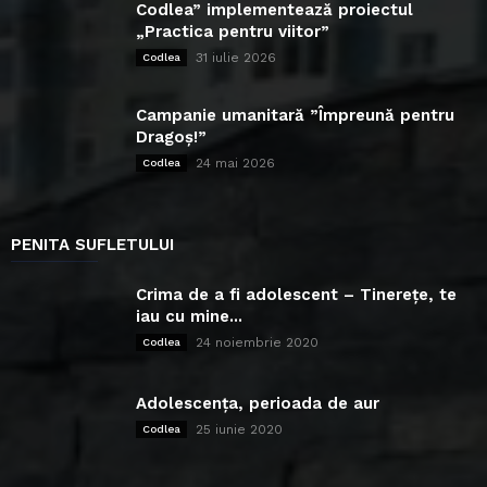
Codlea” implementează proiectul
„Practica pentru viitor”
31 iulie 2026
Codlea
Campanie umanitară ”Împreună pentru
Dragoș!”
24 mai 2026
Codlea
PENITA SUFLETULUI
Crima de a fi adolescent – Tinerețe, te
iau cu mine...
24 noiembrie 2020
Codlea
Adolescența, perioada de aur
25 iunie 2020
Codlea