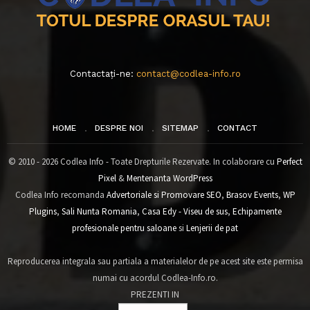
Contactați-ne:
contact@codlea-info.ro
HOME
DESPRE NOI
SITEMAP
CONTACT
© 2010 - 2026 Codlea Info - Toate Drepturile Rezervate. In colaborare cu
Perfect
Pixel
&
Mentenanta WordPress
Codlea Info recomanda
Advertoriale si Promovare SEO
,
Brasov Events
,
WP
Plugins
,
Sali Nunta Romania
,
Casa Edy - Viseu de sus
,
Echipamente
profesionale pentru saloane
si
Lenjerii de pat
Reproducerea integrala sau partiala a materialelor de pe acest site este permisa
numai cu acordul Codlea-Info.ro.
PREZENTI IN