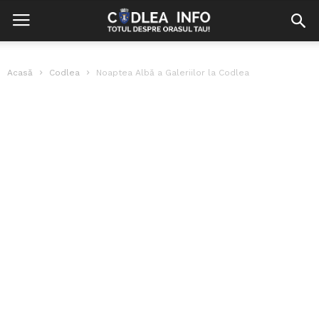
Acasă
Codlea
Noaptea Albă a Galeriilor la Codlea