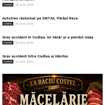
29 iulie 2026
Codlea
Autotren răsturnat pe DN73A, Pârâul Rece
24 iulie 2026
Codlea
Grav accident în Codlea. Un tânăr și-a pierdut viața
23 iulie 2026
Codlea
Grav accident între Codlea și Hălchiu
23 iulie 2026
Codlea