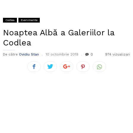
Codlea
Evenimente
Noaptea Albă a Galeriilor la
Codlea
De către
Ovidiu Stan
10 octombrie 2019
0
974 vizualizari