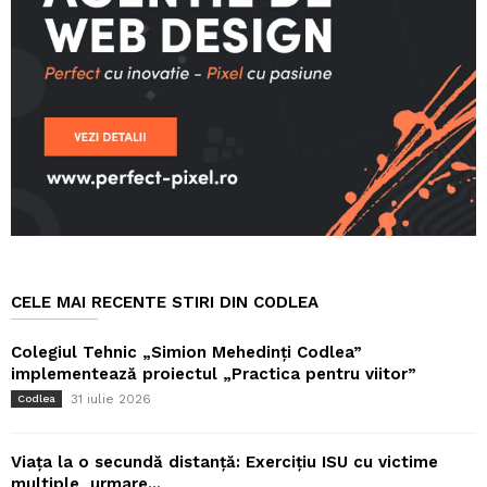
CELE MAI RECENTE STIRI DIN CODLEA
Colegiul Tehnic „Simion Mehedinți Codlea”
implementează proiectul „Practica pentru viitor”
31 iulie 2026
Codlea
Viața la o secundă distanță: Exercițiu ISU cu victime
multiple, urmare...