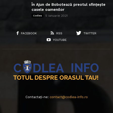
În Ajun de Bobotează preotul sfințește
casele oamenilor
5 ianuarie 2021
Codlea
FACEBOOK
RSS
TWITTER
YOUTUBE
Contactați-ne:
contact@codlea-info.ro