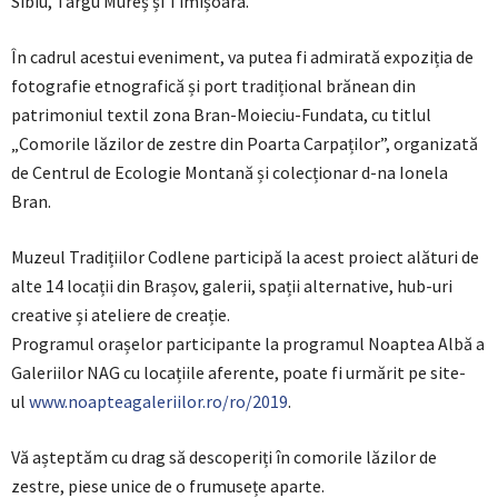
Sibiu, Târgu Mureș și Timișoara.
În cadrul acestui eveniment, va putea fi admirată expoziția de
fotografie etnografică și port tradițional brănean din
patrimoniul textil zona Bran-Moieciu-Fundata, cu titlul
„Comorile lăzilor de zestre din Poarta Carpaților”, organizată
de Centrul de Ecologie Montană și colecționar d-na Ionela
Bran.
Muzeul Tradițiilor Codlene participă la acest proiect alături de
alte 14 locații din Brașov, galerii, spații alternative, hub-uri
creative și ateliere de creație.
Programul orașelor participante la programul Noaptea Albă a
Galeriilor NAG cu locațiile aferente, poate fi urmărit pe site-
ul
www.noapteagaleriilor.ro/ro/2019
.
Vă așteptăm cu drag să descoperiți în comorile lăzilor de
zestre, piese unice de o frumusețe aparte.