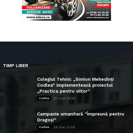
TIMP LIBER
Colegiul Tehnic „Simion Mehedinți
Codlea” implementează proiectul
„Practica pentru viitor”
31 iulie 2026
Codlea
Campanie umanitară ”Împreună pentru
Dragoș!”
24 mai 2026
Codlea