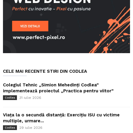
CELE MAI RECENTE STIRI DIN CODLEA
Colegiul Tehnic „Simion Mehedinți Codlea”
implementează proiectul „Practica pentru viitor”
31 iulie 2026
Codlea
Viața la o secundă distanță: Exercițiu ISU cu victime
multiple, urmare...
29 iulie 2026
Codlea