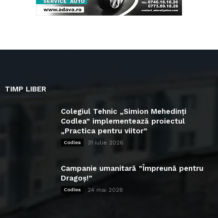
TIMP LIBER
Colegiul Tehnic „Simion Mehedinți
Codlea” implementează proiectul
„Practica pentru viitor”
31 iulie 2026
Codlea
Campanie umanitară ”Împreună pentru
Dragoș!”
24 mai 2026
Codlea