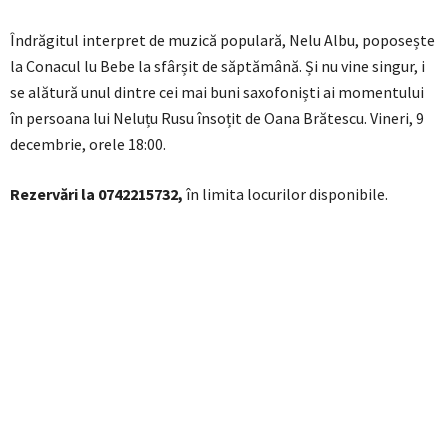
Îndrăgitul interpret de muzică populară, Nelu Albu, poposește
la Conacul lu Bebe la sfârșit de săptămână. Și nu vine singur, i
se alătură unul dintre cei mai buni saxofoniști ai momentului
în persoana lui Neluțu Rusu însoțit de Oana Brătescu. Vineri, 9
decembrie, orele 18:00.
Rezervări la 0742215732,
în limita locurilor disponibile.