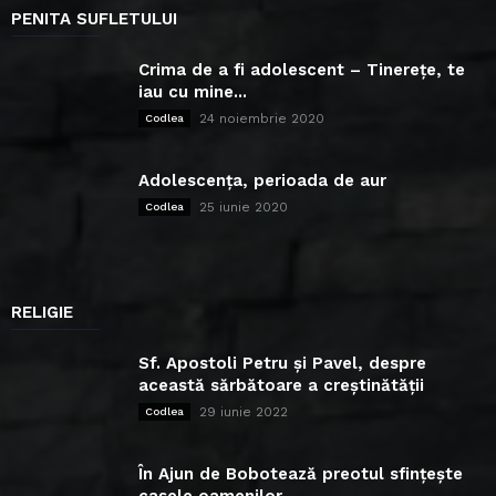
PENITA SUFLETULUI
Crima de a fi adolescent – Tinerețe, te
iau cu mine...
24 noiembrie 2020
Codlea
Adolescența, perioada de aur
25 iunie 2020
Codlea
RELIGIE
Sf. Apostoli Petru și Pavel, despre
această sărbătoare a creștinătății
29 iunie 2022
Codlea
În Ajun de Bobotează preotul sfințește
casele oamenilor