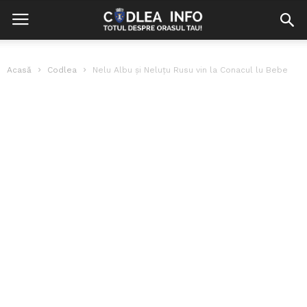
Acasă
Codlea
Nelu Albu și Neluțu Rusu vin la Conacul lu Bebe