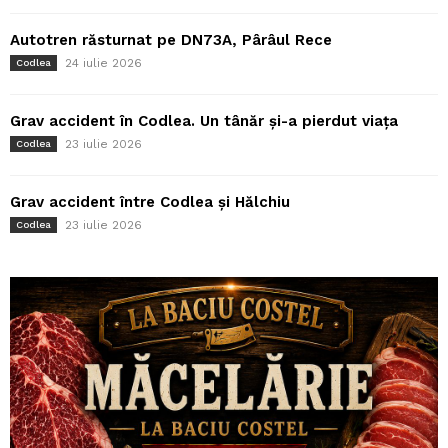
Autotren răsturnat pe DN73A, Pârâul Rece
24 iulie 2026
Codlea
Grav accident în Codlea. Un tânăr și-a pierdut viața
23 iulie 2026
Codlea
Grav accident între Codlea și Hălchiu
23 iulie 2026
Codlea