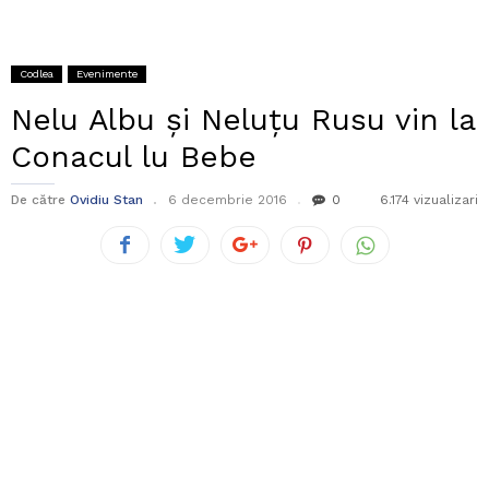
Codlea
Evenimente
Nelu Albu și Neluțu Rusu vin la
Conacul lu Bebe
De către
Ovidiu Stan
6 decembrie 2016
0
6.174 vizualizari