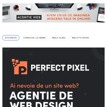
ETICHETE
CONACUL LU BEBE
NELU ALBU
NELUTU RUSU