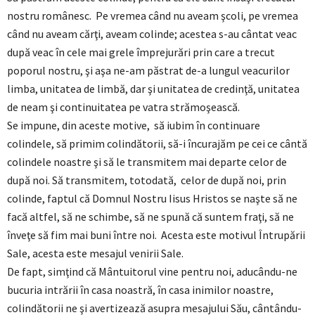
nostru românesc. Pe vremea când nu aveam şcoli, pe vremea
când nu aveam cărţi, aveam colinde; acestea s-au cântat veac
după veac în cele mai grele împrejurări prin care a trecut
poporul nostru, şi aşa ne-am păstrat de-a lungul veacurilor
limba, unitatea de limbă, dar şi unitatea de credinţă, unitatea
de neam şi continuitatea pe vatra strămoşească.
Se impune, din aceste motive, să iubim în continuare
colindele, să primim colindătorii, să-i încurajăm pe cei ce cântă
colindele noastre şi să le transmitem mai departe celor de
după noi. Să transmitem, totodată, celor de după noi, prin
colinde, faptul că Domnul Nostru Iisus Hristos se naşte să ne
facă altfel, să ne schimbe, să ne spună că suntem fraţi, să ne
înveţe să fim mai buni între noi. Acesta este motivul Întrupării
Sale, acesta este mesajul venirii Sale.
De fapt, simţind că Mântuitorul vine pentru noi, aducându-ne
bucuria intrării în casa noastră, în casa inimilor noastre,
colindătorii ne şi avertizează asupra mesajului Său, cântându-