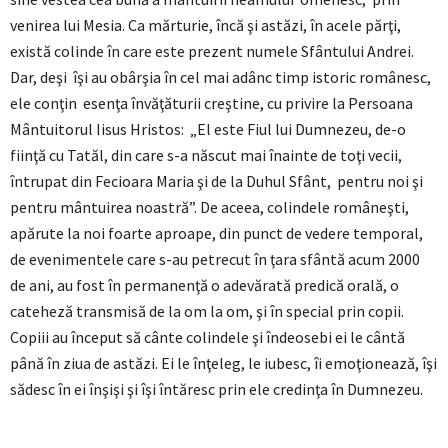
venirea lui Mesia. Ca mărturie, încă şi astăzi, în acele părţi,
există colinde în care este prezent numele Sfântului Andrei.
Dar, deşi îşi au obârşia în cel mai adânc timp istoric românesc,
ele conţin esenţa învăţăturii creştine, cu privire la Persoana
Mântuitorul Iisus Hristos: „El este Fiul lui Dumnezeu, de-o
fiinţă cu Tatăl, din care s-a născut mai înainte de toţi vecii,
întrupat din Fecioara Maria şi de la Duhul Sfânt, pentru noi şi
pentru mântuirea noastră”. De aceea, colindele româneşti,
apărute la noi foarte aproape, din punct de vedere temporal,
de evenimentele care s-au petrecut în ţara sfântă acum 2000
de ani, au fost în permanenţă o adevărată predică orală, o
cateheză transmisă de la om la om, şi în special prin copii.
Copiii au început să cânte colindele şi îndeosebi ei le cântă
până în ziua de astăzi. Ei le înţeleg, le iubesc, îi emoţionează, îşi
sădesc în ei înşişi şi îşi întăresc prin ele credinţa în Dumnezeu.