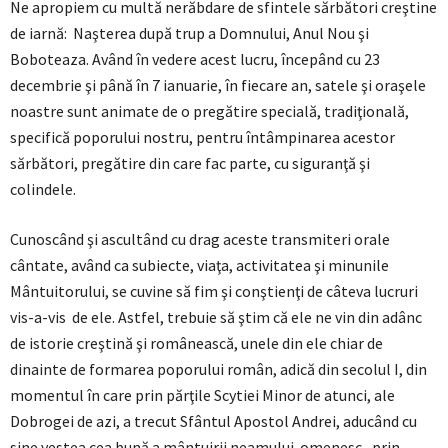
Ne apropiem cu multă nerăbdare de sfintele sărbători creştine
de iarnă: Naşterea după trup a Domnului, Anul Nou şi
Boboteaza. Având în vedere acest lucru, începând cu 23
decembrie şi până în 7 ianuarie, în fiecare an, satele şi oraşele
noastre sunt animate de o pregătire specială, tradiţională,
specifică poporului nostru, pentru întâmpinarea acestor
sărbători, pregătire din care fac parte, cu siguranţă şi
colindele.
Cunoscând şi ascultând cu drag aceste transmiteri orale
cântate, având ca subiecte, viaţa, activitatea şi minunile
Mântuitorului, se cuvine să fim şi conştienţi de câteva lucruri
vis-a-vis de ele. Astfel, trebuie să ştim că ele ne vin din adânc
de istorie creştină şi românească, unele din ele chiar de
dinainte de formarea poporului român, adică din secolul I, din
momentul în care prin părţile Scytiei Minor de atunci, ale
Dobrogei de azi, a trecut Sfântul Apostol Andrei, aducând cu
sine vestea cea bună a mântuirii neamului omenesc, prin