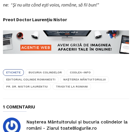
ne:
“Şi nu uita când eşti voios, române, să fii bun!”
Preot Doctor Laurenţiu Nistor
ETICHETE
BUCURIA COLINDELOR
CODLEA-INFO
EDITORIAL COLINDE ROMANESTI
NAŞTEREA MÂNTUITORULUI
PR. DR. NISTOR LAURENTIU
TRADITIE LA ROMANI
1 COMENTARIU
Naşterea Mântuitorului şi bucuria colindelor la
români - Ziarul toateBlogurile.ro