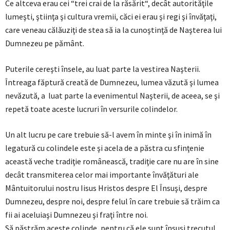
Ce altceva erau cei “trei crai de la răsărit“, decât autorităţile
lumeşti, ştiinţa şi cultura vremii, căci ei erau şi regi şi învăţaţi,
care veneau călăuziţi de stea să ia la cunoştinţă de Naşterea lui
Dumnezeu pe pământ.
Puterile cereşti însele, au luat parte la vestirea Naşterii.
Întreaga făptură creată de Dumnezeu, lumea văzută şi lumea
nevăzută, a luat parte la evenimentul Naşterii, de aceea, se şi
repetă toate aceste lucruri în versurile colindelor.
Un alt lucru pe care trebuie să-l avem în minte şi în inimă în
legatură cu colindele este şi acela de a păstra cu sfinţenie
această veche tradiţie românească, tradiţie care nu are în sine
decât transmiterea celor mai importante învăţături ale
Mântuitorului nostru Iisus Hristos despre El Însuşi, despre
Dumnezeu, despre noi, despre felul în care trebuie să trăim ca
fii ai aceluiaşi Dumnezeu şi fraţi între noi.
Să păstrăm aceste colinde, pentru că ele sunt însuşi trecutul