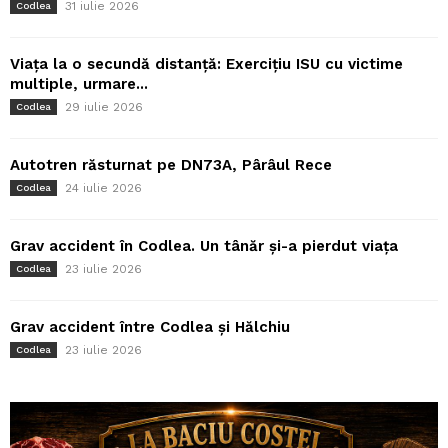
31 iulie 2026
Codlea
Viața la o secundă distanță: Exercițiu ISU cu victime
multiple, urmare...
29 iulie 2026
Codlea
Autotren răsturnat pe DN73A, Pârâul Rece
24 iulie 2026
Codlea
Grav accident în Codlea. Un tânăr și-a pierdut viața
23 iulie 2026
Codlea
Grav accident între Codlea și Hălchiu
23 iulie 2026
Codlea