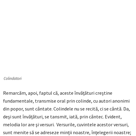
Colindatori
Remarcăm, apoi, faptul că, aceste învăţături creştine
fundamentale, transmise oral prin colinde, cu autori anonimi
din popor, sunt cântate. Colindele nu se recită, ci se cântă. Da,
deşi sunt învăţături, se tansmit, iată, prin cântec. Evident,
melodia lor are şi versuri. Versurile, cuvintele acestor versuri,
sunt menite să se adreseze minţii noastre, înţelegerii noastre;