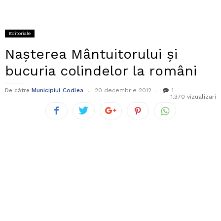
Editoriale
Naşterea Mântuitorului şi
bucuria colindelor la români
De către
Municipiul Codlea
20 decembrie 2012
1
1.370 vizualizari