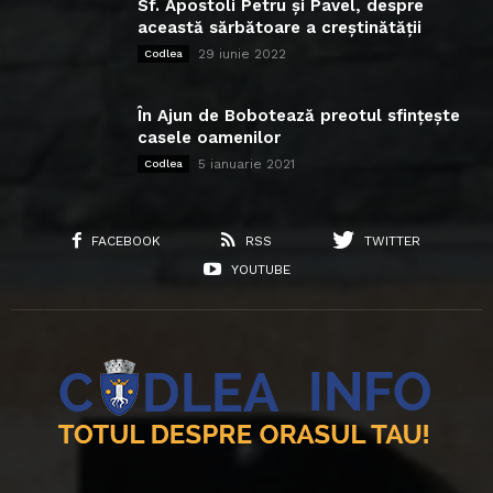
Sf. Apostoli Petru și Pavel, despre
această sărbătoare a creștinătății
29 iunie 2022
Codlea
În Ajun de Bobotează preotul sfințește
casele oamenilor
5 ianuarie 2021
Codlea
FACEBOOK
RSS
TWITTER
YOUTUBE