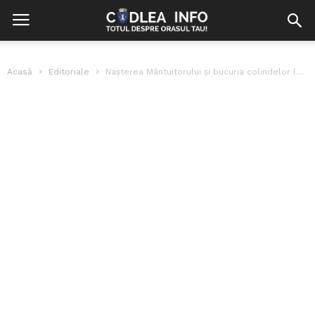
Acasă
Editoriale
Naşterea Mântuitorului şi bucuria colindelor la români