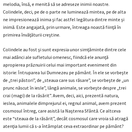
melodia, însă, e menită să se adreseze inimii noastre.
Colindele, deci, pe de o parte ne luminează mintea, pe de alta
ne impresionează inima şi fac astfel legătura dintre minte şi
inimă. Este angajată, prin urmare, întreaga noastă fiinţă în
primirea învăţăturii creştine.
Colindele au fost şi sunt expresia unor simţăminte dintre cele
mai adânci ale sufletului omenesc, fiindcă ele anunţă
apropierea prăznuirii celui mai important eveniment din
istorie: Întruparea lui Dumnezeu pe pământ. În ele se vorbeşte
de „trei păstori”, de „steaua care sus răsare”, se vorbeşte de „un
prunc născut în iesle”, lângă animale, se vorbeşte despre „trei
crai (magi) de la răsărit”. Avem, deci, aici, prezentă natura,
ieslea, animalele dimprejurul ei, regnul animal, avem prezent
cosmosul întreg, care asistă la Naşterea Sfântă. Ce altceva
este “steaua de la răsărit”, decât cosmosul care vroia să atragă
atenţia lumii că s-a întâmplat ceva extraordinar pe pământ?