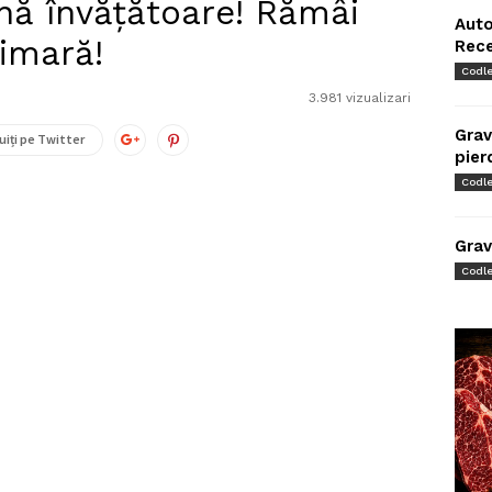
ă învățătoare! Rămâi
Auto
rimară!
Rec
Codl
3.981 vizualizari
Grav
uiți pe Twitter
pier
Codl
Grav
Codl