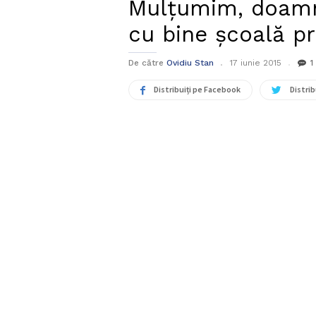
Mulțumim, doamn
cu bine școală p
De către
Ovidiu Stan
17 iunie 2015
1
Distribuiți pe Facebook
Distrib