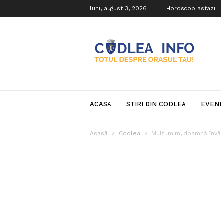
luni, august 3, 2026
Horoscop astazi
Codlea
Info
ACASA
STIRI DIN CODLEA
EVEN
Acasă
Codlea
Mulțumim, doamnă învăț