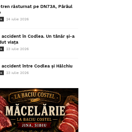
tren răsturnat pe DN73A, Pârâul
e
24 iulie 2026
ea
 accident în Codlea. Un tânăr și-a
dut viața
23 iulie 2026
ea
 accident între Codlea și Hălchiu
23 iulie 2026
ea