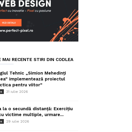
E MAI RECENTE STIRI DIN CODLEA
giul Tehnic „Simion Mehedinți
ea” implementează proiectul
ctica pentru viitor”
31 iulie 2026
ea
a la o secundă distanță: Exercițiu
cu victime multiple, urmare...
29 iulie 2026
ea