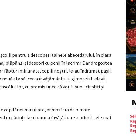
școlii pentru a descoperi tainele abecedarului, în clasa
ima, plăpânzi și deseori cu ochii în lacrimi. Dar dragostea
or făpturi minunate, copiii noștri, le-au îndrumat pașii,
 o nouă etapă, cea a învățământului gimnazial, elevii
dascălul lor, cu promisiunea că vor fi buni, cinstiți și
ile copilăriei minunate, atmosfera de o mare
pentru părinți. Iar doamna învățătoare a primit cele mai