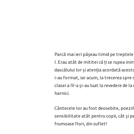
Parcă mai ieri pășeau timid pe treptele 
I. Erau atât de mititei că ți se rupea in
dascălului lor și atenția acordată acest
i-au format, iar acum, la trecerea spre
clasei a IV-a și-au luat la revedere de la 
harnici.
Cântecele lor au fost deosebite, poezi
sensibilitate atât pentru copii, cât și 
frumoase flori, din suflet!