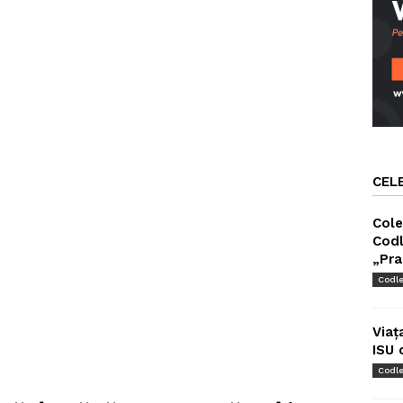
CEL
Cole
Codl
„Pra
Codl
Viaț
ISU 
Codl