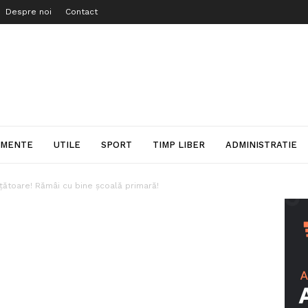
Despre noi
Contact
IMENTE
UTILE
SPORT
TIMP LIBER
ADMINISTRATIE
ătoare! Rămâi cu bine școală primară!