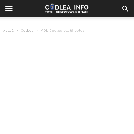
Acasă
Codlea
MOL Codlea caută colegi