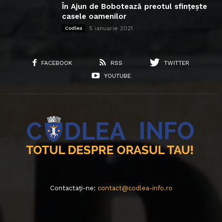
În Ajun de Bobotează preotul sfințește
casele oamenilor
5 ianuarie 2021
Codlea
FACEBOOK
RSS
TWITTER
YOUTUBE
Contactați-ne:
contact@codlea-info.ro