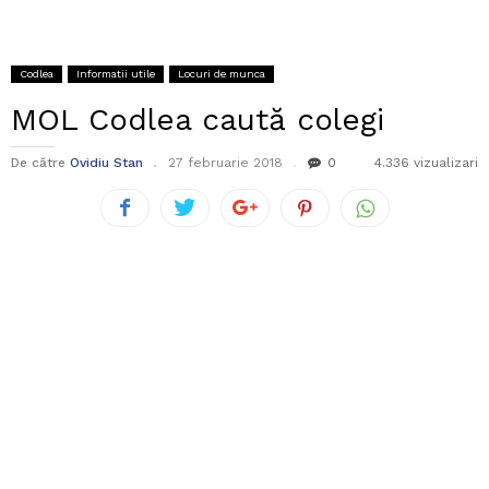
Codlea
Informatii utile
Locuri de munca
MOL Codlea caută colegi
De către
Ovidiu Stan
27 februarie 2018
0
4.336 vizualizari