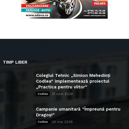
TIMP LIBER
Colegiul Tehnic „Simion Mehedinți
Codlea” implementează proiectul
„Practica pentru viitor”
31 iulie 2026
Codlea
Campanie umanitară ”Împreună pentru
Dragoș!”
24 mai 2026
Codlea