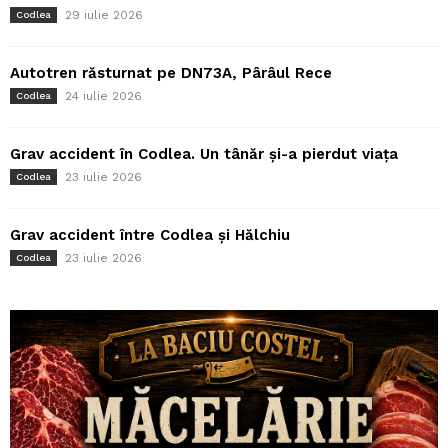
29 iulie 2026
Codlea
Autotren răsturnat pe DN73A, Pârâul Rece
24 iulie 2026
Codlea
Grav accident în Codlea. Un tânăr și-a pierdut viața
23 iulie 2026
Codlea
Grav accident între Codlea și Hălchiu
23 iulie 2026
Codlea