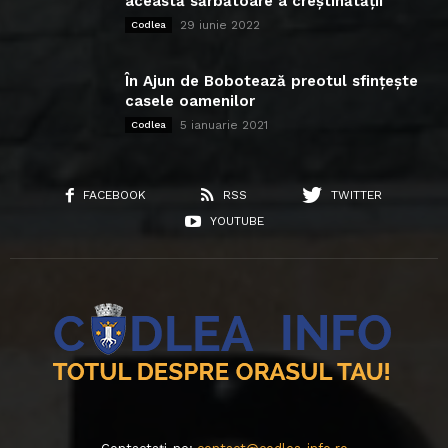
această sărbătoare a creștinătății
29 iunie 2022
Codlea
În Ajun de Bobotează preotul sfințește
casele oamenilor
5 ianuarie 2021
Codlea
FACEBOOK
RSS
TWITTER
YOUTUBE