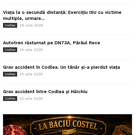
Viața la o secundă distanță: Exercițiu ISU cu victime
multiple, urmare...
29 iulie 2026
Codlea
Autotren răsturnat pe DN73A, Pârâul Rece
24 iulie 2026
Codlea
Grav accident în Codlea. Un tânăr și-a pierdut viața
23 iulie 2026
Codlea
Grav accident între Codlea și Hălchiu
23 iulie 2026
Codlea