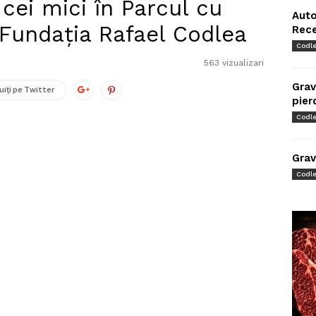
 cei mici în Parcul cu
Auto
 Fundația Rafael Codlea
Rec
Codl
563 vizualizari
Grav
uiți pe Twitter
pier
Codl
Grav
Codl