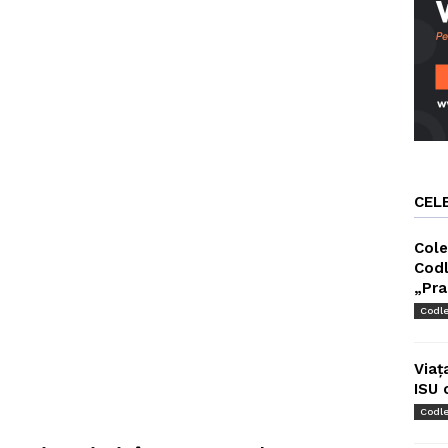
CEL
Cole
Codl
„Pra
Codl
Viaț
ISU 
Codl