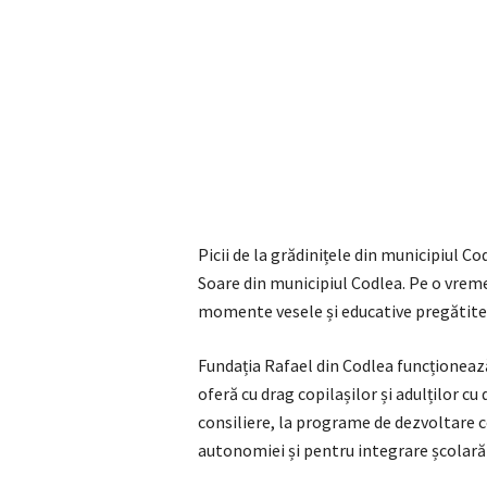
Picii de la grădinițele din municipiul Co
Soare din municipiul Codlea. Pe o vreme c
momente vesele și educative pregătite d
Fundația Rafael din Codlea funcționează 
oferă cu drag copilașilor și adulților cu 
consiliere, la programe de dezvoltare co
autonomiei și pentru integrare școlară 