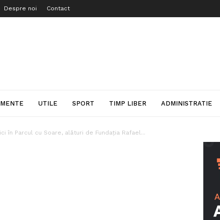
Despre noi
Contact
IMENTE
UTILE
SPORT
TIMP LIBER
ADMINISTRATIE
ci în Parcul cu Soare, alături de Fundația Rafael...