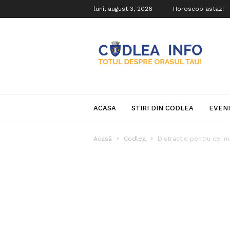
luni, august 3, 2026
Horoscop astazi
Codlea
Info
ACASA
STIRI DIN CODLEA
EVEN
Acasă
Codlea
Distracție pentru cei mi