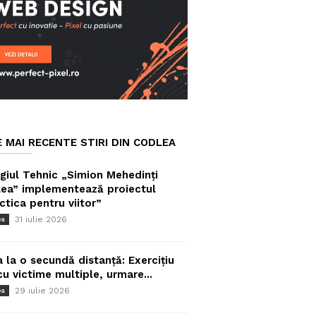
E MAI RECENTE STIRI DIN CODLEA
giul Tehnic „Simion Mehedinți
ea” implementează proiectul
ctica pentru viitor”
31 iulie 2026
ea
a la o secundă distanță: Exercițiu
cu victime multiple, urmare...
29 iulie 2026
ea