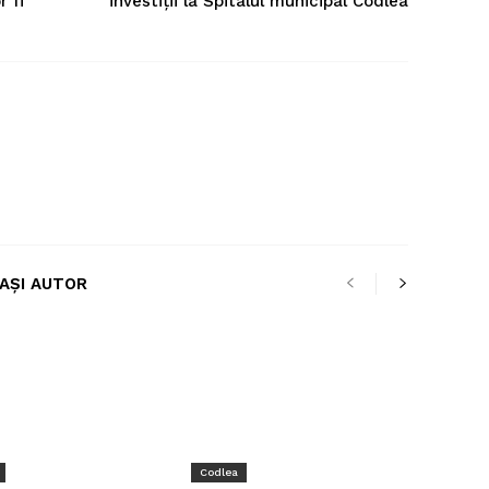
r fi
investiții la Spitalul municipal Codlea
LAȘI AUTOR
Codlea