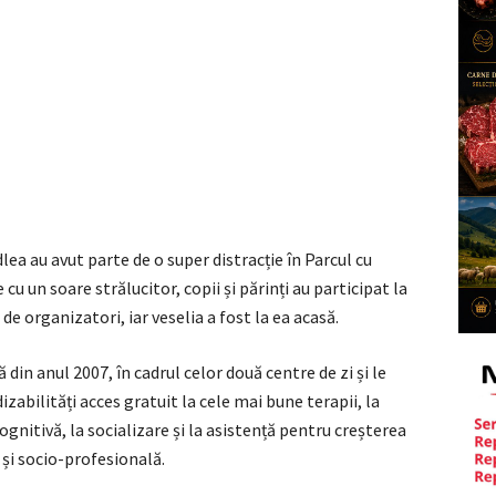
dlea au avut parte de o super distracție în Parcul cu
u un soare strălucitor, copii și părinți au participat la
e organizatori, iar veselia a fost la ea acasă.
din anul 2007, în cadrul celor două centre de zi și le
dizabilități acces gratuit la cele mai bune terapii, la
gnitivă, la socializare și la asistență pentru creșterea
și socio-profesională.