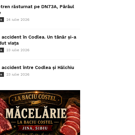
tren răsturnat pe DN73A, Pârâul
e
24 iulie 2026
ea
 accident în Codlea. Un tânăr și-a
dut viața
23 iulie 2026
ea
 accident între Codlea și Hălchiu
23 iulie 2026
ea