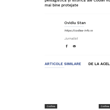
peisagistică și istorică ale Codlei vo
mai bine protejate
Ovidiu Stan
https://codlea-info.ro
Jurnalist
ARTICOLE SIMILARE
DE LA ACE
Codlea
Codlea