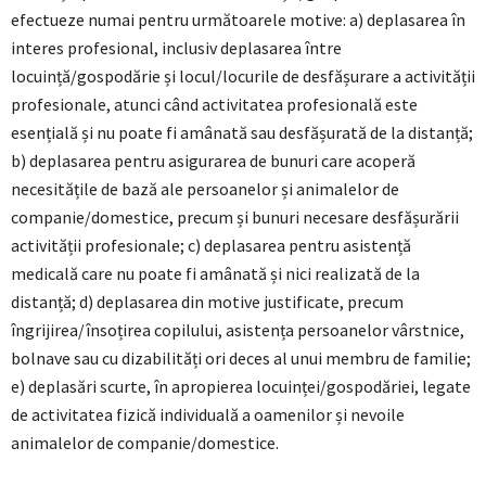
efectueze numai pentru următoarele motive: a) deplasarea în
interes profesional, inclusiv deplasarea între
locuință/gospodărie și locul/locurile de desfășurare a activității
profesionale, atunci când activitatea profesională este
esențială și nu poate fi amânată sau desfășurată de la distanță;
b) deplasarea pentru asigurarea de bunuri care acoperă
necesitățile de bază ale persoanelor și animalelor de
companie/domestice, precum și bunuri necesare desfășurării
activității profesionale; c) deplasarea pentru asistență
medicală care nu poate fi amânată și nici realizată de la
distanță; d) deplasarea din motive justificate, precum
îngrijirea/însoțirea copilului, asistența persoanelor vârstnice,
bolnave sau cu dizabilități ori deces al unui membru de familie;
e) deplasări scurte, în apropierea locuinței/gospodăriei, legate
de activitatea fizică individuală a oamenilor și nevoile
animalelor de companie/domestice.