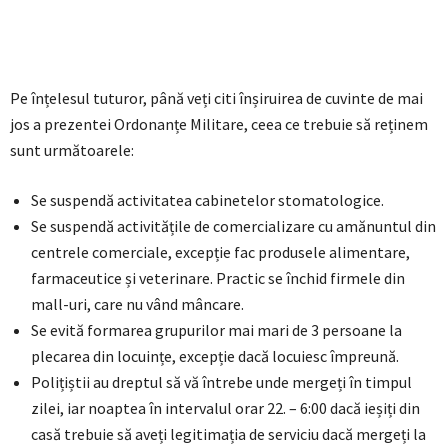
Pe înțelesul tuturor, până veți citi înșiruirea de cuvinte de mai
jos a prezentei Ordonanțe Militare, ceea ce trebuie să reținem
sunt următoarele:
Se suspendă activitatea cabinetelor stomatologice.
Se suspendă activitățile de comercializare cu amănuntul din
centrele comerciale, excepție fac produsele alimentare,
farmaceutice și veterinare. Practic se închid firmele din
mall-uri, care nu vând mâncare.
Se evită formarea grupurilor mai mari de 3 persoane la
plecarea din locuințe, excepție dacă locuiesc împreună.
Polițiștii au dreptul să vă întrebe unde mergeți în timpul
zilei, iar noaptea în intervalul orar 22. – 6:00 dacă ieșiți din
casă trebuie să aveți legitimația de serviciu dacă mergeți la