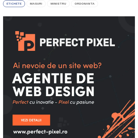
ETICHETE
MASURI
MINISTRU
ORDONANTA