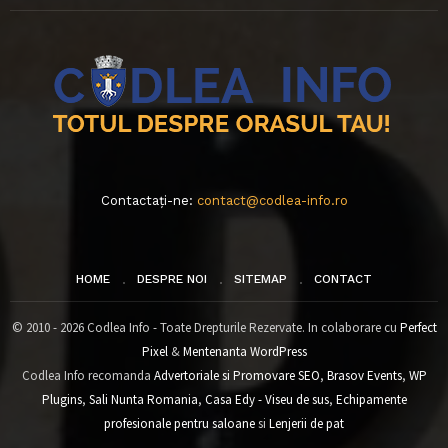
Contactați-ne:
contact@codlea-info.ro
HOME
DESPRE NOI
SITEMAP
CONTACT
© 2010 - 2026 Codlea Info - Toate Drepturile Rezervate. In colaborare cu
Perfect
Pixel
&
Mentenanta WordPress
Codlea Info recomanda
Advertoriale si Promovare SEO
,
Brasov Events
,
WP
Plugins
,
Sali Nunta Romania
,
Casa Edy - Viseu de sus
,
Echipamente
profesionale pentru saloane
si
Lenjerii de pat