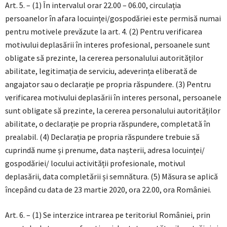
Art. 5. – (1) În intervalul orar 22.00 – 06.00, circulația
persoanelor în afara locuinței/gospodăriei este permisă numai
pentru motivele prevăzute la art. 4. (2) Pentru verificarea
motivului deplasării în interes profesional, persoanele sunt
obligate să prezinte, la cererea personalului autorităților
abilitate, legitimația de serviciu, adeverința eliberată de
angajator sau o declarație pe propria răspundere. (3) Pentru
verificarea motivului deplasării în interes personal, persoanele
sunt obligate să prezinte, la cererea personalului autorităților
abilitate, o declarație pe propria răspundere, completată în
prealabil. (4) Declarația pe propria răspundere trebuie să
cuprindă nume și prenume, data nașterii, adresa locuinței/
gospodăriei/ locului activității profesionale, motivul
deplasării, data completării și semnătura. (5) Măsura se aplică
începând cu data de 23 martie 2020, ora 22.00, ora României.
Art. 6. – (1) Se interzice intrarea pe teritoriul României, prin