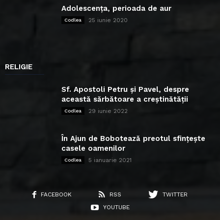
Adolescența, perioada de aur
25 iunie 2020
Codlea
RELIGIE
Sf. Apostoli Petru și Pavel, despre
această sărbătoare a creștinătății
29 iunie 2022
Codlea
În Ajun de Bobotează preotul sfințește
casele oamenilor
5 ianuarie 2021
Codlea
FACEBOOK
RSS
TWITTER
YOUTUBE