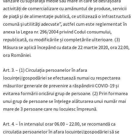
vânzare cu suprafața medie sau mare în care se desfășoară
activități de comercializare cu amănuntul de produse, servicii
de piaţă şi de alimentaţie publică, ce utilizează o infrastructură
comună şi utilităţi adecvate”, astfel cum este reglementat în
anexa la Legea nr. 296/2004 privind Codul consumului,
republicată, cu modificările și completările ulterioare. (3)
Măsura se aplică începând cu data de 22 martie 2020, ora 22.00,
ora României.
Art. 3. – (1) Circulația persoanelor în afara
locuinței/gospodăriei se efectuează numai cu respectarea
măsurilor generale de prevenire a răspândirii COVID-19 și
evitarea formării oricărui grup de persoane. (2) Prin formarea
unui grup de persoane se înțelege alăturarea unui număr mai
mare de 3 persoane care nu locuiesc împreună.
Art. 4. – În intervalul orar 06.00 – 22.00, se recomandă ca
circulația persoanelor în afara locuinței/gospodăriei să se