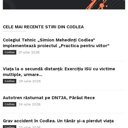
CELE MAI RECENTE STIRI DIN CODLEA
Colegiul Tehnic „Simion Mehedinți Codlea”
implementează proiectul „Practica pentru viitor”
31 iulie 2026
Codlea
Viața la o secundă distanță: Exercițiu ISU cu victime
multiple, urmare...
29 iulie 2026
Codlea
Autotren răsturnat pe DN73A, Pârâul Rece
24 iulie 2026
Codlea
Grav accident în Codlea. Un tânăr și-a pierdut viața
23 iulie 2026
Codlea