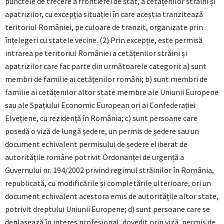
punctele de trecere a frontierei de stat, a cetățenilor străini și
apatrizilor, cu excepția situației în care aceștia tranzitează
teritoriul României, pe culoare de tranzit, organizate prin
înțelegeri cu statele vecine. (2) Prin excepție, este permisă
intrarea pe teritoriul României a cetățenilor străini și
apatrizilor care fac parte din următoarele categorii: a) sunt
membri de familie ai cetățenilor români; b) sunt membri de
familie ai cetățenilor altor state membre ale Uniunii Europene
sau ale Spațiului Economic European ori ai Confederației
Elvețiene, cu rezidență în România; c) sunt persoane care
posedă o viză de lungă ședere, un permis de ședere sau un
document echivalent permisului de ședere eliberat de
autoritățile române potrivit Ordonanței de urgență a
Guvernului nr. 194/2002 privind regimul străinilor în România,
republicată, cu modificările și completările ulterioare, ori un
document echivalent acestora emis de autoritățile altor state,
potrivit dreptului Uniunii Europene; d) sunt persoane care se
deplasează în interes profesional, dovedit prin viză, permis de