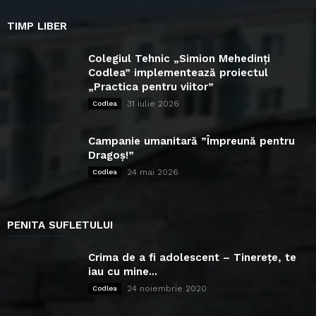
TIMP LIBER
Colegiul Tehnic „Simion Mehedinți
Codlea” implementează proiectul
„Practica pentru viitor”
31 iulie 2026
Codlea
Campanie umanitară ”Împreună pentru
Dragoș!”
24 mai 2026
Codlea
PENITA SUFLETULUI
Crima de a fi adolescent – Tinerețe, te
iau cu mine...
24 noiembrie 2020
Codlea