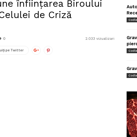
e înființarea Biroului
Auto
Celulei de Criză
Rec
Codl
Grav
0
2.033 vizualizari
pier
uiți pe Twitter
Codl
Grav
Codl