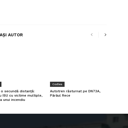
LAȘI AUTOR
Codlea
a o secundă distanță:
Autotren răsturnat pe DN73A,
u ISU cu victime multiple,
Pârâul Rece
a unui incendiu