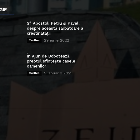
GIE
Sf. Apostoli Petru și Pavel,
despre această sărbătoare a
creștinătății
29 iunie 2022
Codlea
În Ajun de Bobotează
preotul sfințește casele
oamenilor
5 ianuarie 2021
Codlea
E