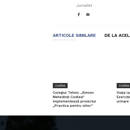
Jurnalist
ARTICOLE SIMILARE
DE LA ACE
Codlea
Codlea
Viața l
Colegiul Tehnic „Simion
Exerciți
Mehedinți Codlea”
urmare 
implementează proiectul
„Practica pentru viitor”