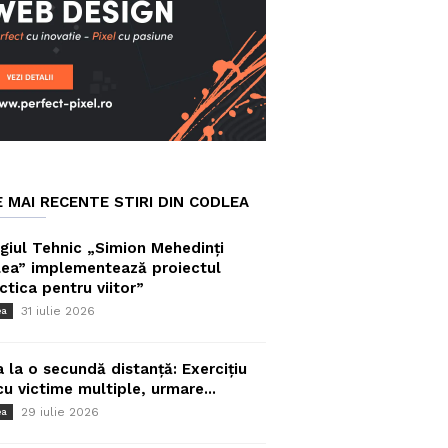
E MAI RECENTE STIRI DIN CODLEA
giul Tehnic „Simion Mehedinți
ea” implementează proiectul
ctica pentru viitor”
31 iulie 2026
ea
a la o secundă distanță: Exercițiu
cu victime multiple, urmare...
29 iulie 2026
ea