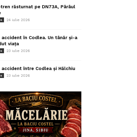
tren răsturnat pe DN73A, Pârâul
e
24 iulie 2026
ea
 accident în Codlea. Un tânăr și-a
dut viața
23 iulie 2026
ea
 accident între Codlea și Hălchiu
23 iulie 2026
ea