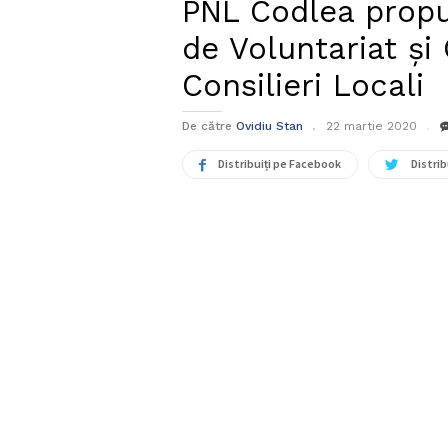
PNL Codlea propun
de Voluntariat și 
Consilieri Locali
De către
Ovidiu Stan
22 martie 2020
Distribuiți pe Facebook
Distrib