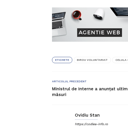
ETICHETE
BIROU VOLUNTARIAT
CELULA 
ARTICOLUL PRECEDENT
Ministrul de Interne a anunțat ultim
măsuri
Ovidiu Stan
https://codlea-info.ro