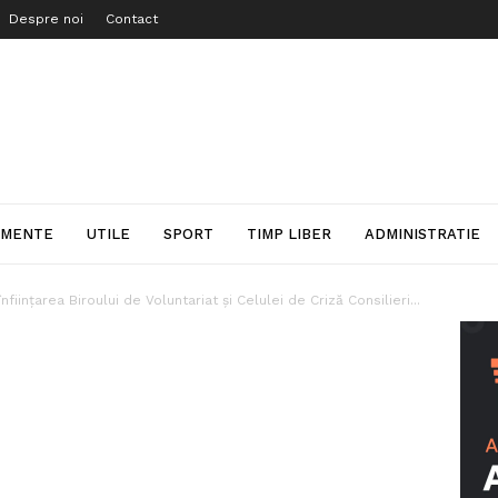
Despre noi
Contact
IMENTE
UTILE
SPORT
TIMP LIBER
ADMINISTRATIE
iințarea Biroului de Voluntariat și Celulei de Criză Consilieri...