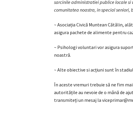
sarcinile administratiei publice locale si 
comunitatea noastra, in special seniori, 
~ Asociația Civică Muntean Cătălin, alăt
asigura pachete de alimente pentru caz
~ Psihologi voluntari vor asigura supo
noastră.
~ Alte obiective si acțiuni sunt în stadi
În aceste vremuri trebuie să ne fim mai d
autoritățile au nevoie de o mână de ajutor
transmiteți un mesaj la viceprimar@mu