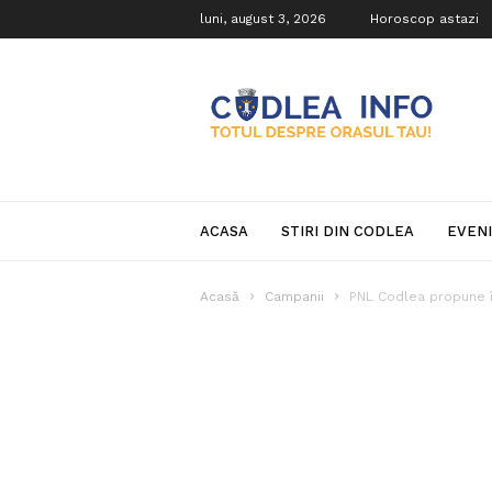
luni, august 3, 2026
Horoscop astazi
Codlea
Info
ACASA
STIRI DIN CODLEA
EVEN
Acasă
Campanii
PNL Codlea propune înf