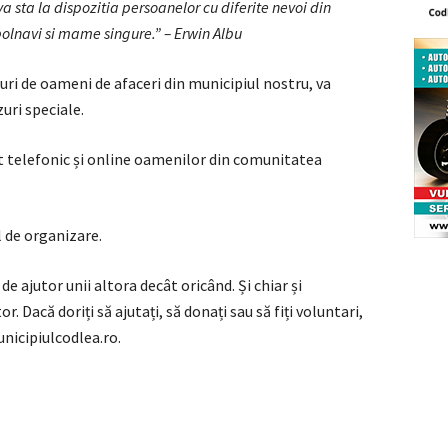
va sta la dispozitia persoanelor cu diferite nevoi din
bolnavi si mame singure.” – Erwin Albu
uri de oameni de afaceri din municipiul nostru, va
uri speciale.
rt telefonic și online oamenilor din comunitatea
ul de organizare.
e ajutor unii altora decât oricând. Și chiar și
. Dacă doriți să ajutați, să donați sau să fiți voluntari,
nicipiulcodle
a.ro.