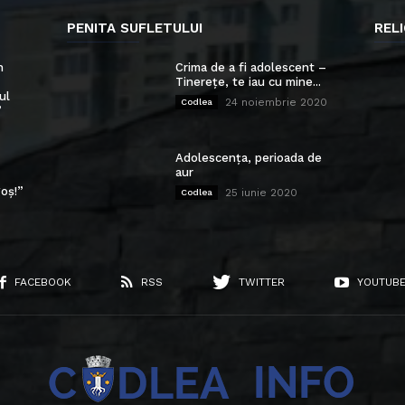
PENITA SUFLETULUI
RELI
n
Crima de a fi adolescent –
Tinerețe, te iau cu mine...
ul
24 noiembrie 2020
Codlea
”
Adolescența, perioada de
aur
oș!”
25 iunie 2020
Codlea
FACEBOOK
RSS
TWITTER
YOUTUB