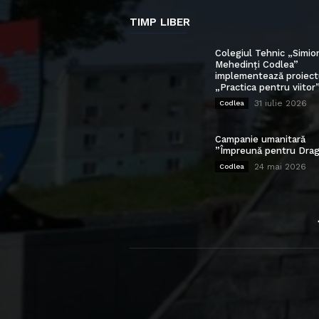
TIMP LIBER
Colegiul Tehnic „Simio
Mehedinți Codlea”
implementează proiect
„Practica pentru viitor
31 iulie 2026
Codlea
Campanie umanitară
”Împreună pentru Drag
24 mai 2026
Codlea