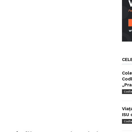
CEL
Cole
Codl
„Pra
Codl
Viaț
ISU 
Codl