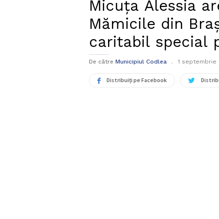
Micuța Alessia ar
Mămicile din Braș
caritabil special
De către
Municipiul Codlea
1 septembrie
Distribuiți pe Facebook
Distrib