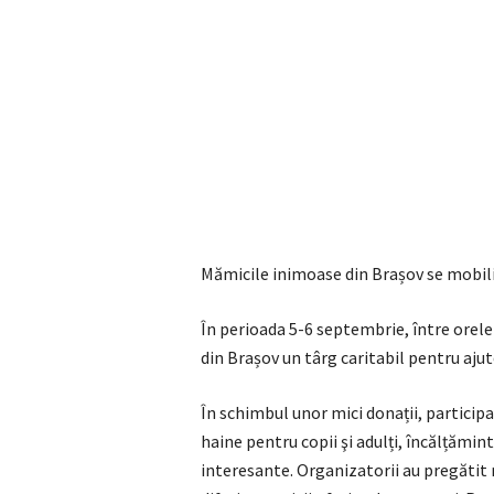
Mămicile inimoase din Brașov se mobiliz
În perioada 5-6 septembrie, între orele
din Brașov un târg caritabil pentru ajut
În schimbul unor mici donații, participa
haine pentru copii şi adulți, încălțăminte
interesante. Organizatorii au pregătit