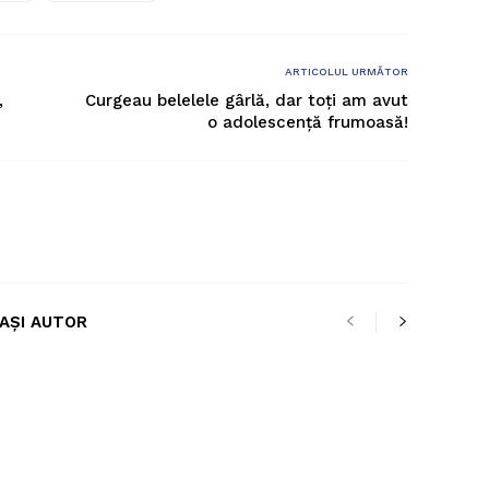
ARTICOLUL URMĂTOR
,
Curgeau belelele gârlă, dar toți am avut
o adolescență frumoasă!
LAȘI AUTOR