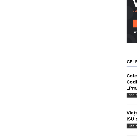
CEL
Cole
Codl
„Pra
Codl
Viaț
ISU 
Codl