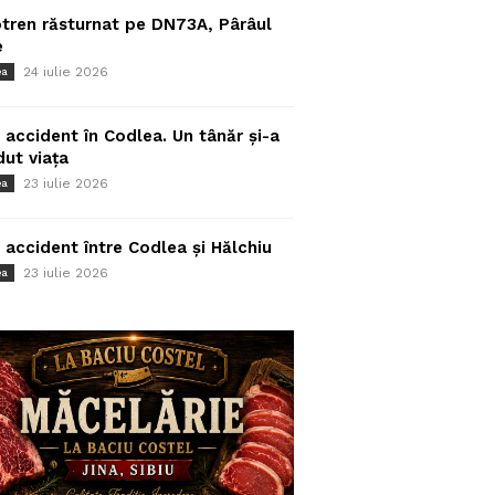
tren răsturnat pe DN73A, Pârâul
e
24 iulie 2026
ea
 accident în Codlea. Un tânăr și-a
dut viața
23 iulie 2026
ea
 accident între Codlea și Hălchiu
23 iulie 2026
ea