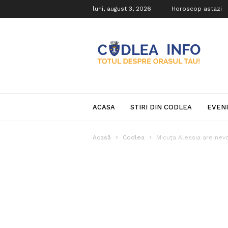
luni, august 3, 2026
Horoscop astazi
Codlea
Info
ACASA
STIRI DIN CODLEA
EVEN
Acasă
Codlea
Micuța Alessia are nevo