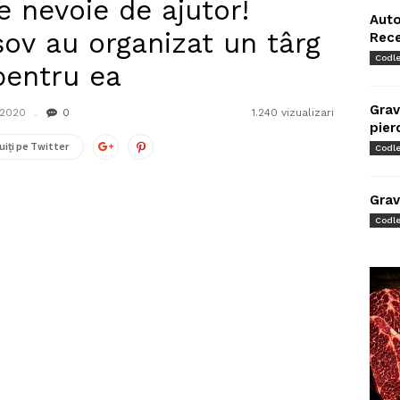
e nevoie de ajutor!
Auto
ov au organizat un târg
Rec
Codl
 pentru ea
Grav
 2020
0
1.240 vizualizari
pier
uiți pe Twitter
Codl
Grav
Codl