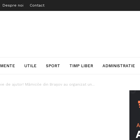
Despre noi
Contact
IMENTE
UTILE
SPORT
TIMP LIBER
ADMINISTRATIE
ie de ajutor! Mămicile din Brașov au organizat un...