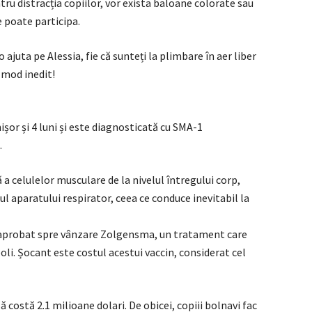
ntru distracția copiilor, vor exista baloane colorate sau
ne poate participa.
o ajuta pe Alessia, fie că sunteți la plimbare în aer liber
n mod inedit!
șor și 4 luni și este diagnosticată cu SMA-1
.
 celulelor musculare de la nivelul întregului corp,
lul aparatului respirator, ceea ce conduce inevitabil la
 aprobat spre vânzare Zolgensma, un tratament care
oli. Șocant este costul acestui vaccin, considerat cel
 costă 2.1 milioane dolari. De obicei, copiii bolnavi fac