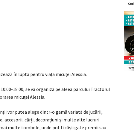
ează în lupta pentru viața micuței Alessia.
 10:00-18:00, se va organiza pe aleea parcului Tractorul
orarea micuței Alessia.
nții vor putea alege dintr-o gamă variată de jucării,
, accesorii, cărți, decorațiuni şi multe alte lucruri
 mai multe tombole, unde pot fi câștigate premii sau