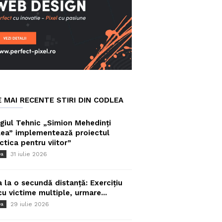
E MAI RECENTE STIRI DIN CODLEA
giul Tehnic „Simion Mehedinți
ea” implementează proiectul
ctica pentru viitor”
31 iulie 2026
ea
a la o secundă distanță: Exercițiu
cu victime multiple, urmare...
29 iulie 2026
ea