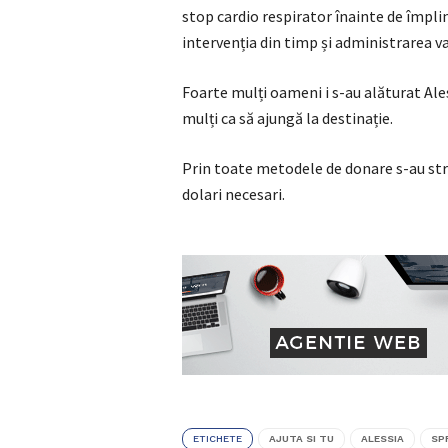
stop cardio respirator înainte de împlin
intervenția din timp și administrarea 
Foarte mulți oameni i s-au alăturat Ales
mulți ca să ajungă la destinație.
Prin toate metodele de donare s-au str
dolari necesari.
ETICHETE
AJUTA SI TU
ALESSIA
SP