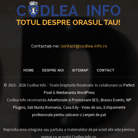
Contactați-ne:
contact@codlea-info.ro
HOME
DESPRE NOI
SITEMAP
CONTACT
© 2010 - 2026 Codlea Info - Toate Drepturile Rezervate. In colaborare cu
Perfect
Pixel
&
Mentenanta WordPress
Codlea Info recomanda
Advertoriale si Promovare SEO
,
Brasov Events
,
WP
Plugins
,
Sali Nunta Romania
,
Casa Edy - Viseu de sus
,
Echipamente
profesionale pentru saloane
si
Lenjerii de pat
Reproducerea integrala sau partiala a materialelor de pe acest site este permisa
numai cu acordul Codlea-Info.ro.