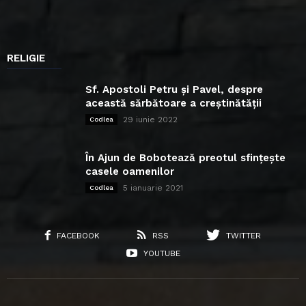
RELIGIE
Sf. Apostoli Petru și Pavel, despre
această sărbătoare a creștinătății
29 iunie 2022
Codlea
În Ajun de Bobotează preotul sfințește
casele oamenilor
5 ianuarie 2021
Codlea
FACEBOOK
RSS
TWITTER
YOUTUBE