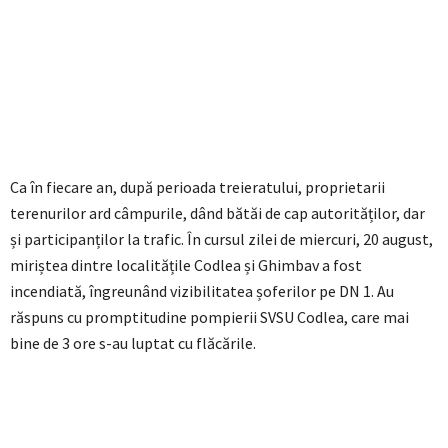
Ca în fiecare an, după perioada treieratului, proprietarii
terenurilor ard câmpurile, dând bătăi de cap autorităților, dar
și participanților la trafic. În cursul zilei de miercuri, 20 august,
miriștea dintre localitățile Codlea și Ghimbav a fost
incendiată, îngreunând vizibilitatea șoferilor pe DN 1. Au
răspuns cu promptitudine pompierii SVSU Codlea, care mai
bine de 3 ore s-au luptat cu flăcările.