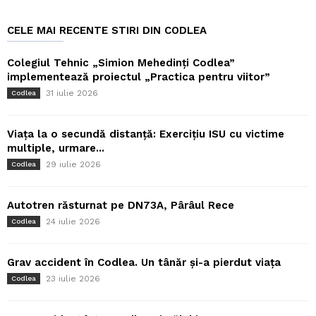
CELE MAI RECENTE STIRI DIN CODLEA
Colegiul Tehnic „Simion Mehedinți Codlea”
implementează proiectul „Practica pentru viitor”
31 iulie 2026
Codlea
Viața la o secundă distanță: Exercițiu ISU cu victime
multiple, urmare...
29 iulie 2026
Codlea
Autotren răsturnat pe DN73A, Pârâul Rece
24 iulie 2026
Codlea
Grav accident în Codlea. Un tânăr și-a pierdut viața
23 iulie 2026
Codlea