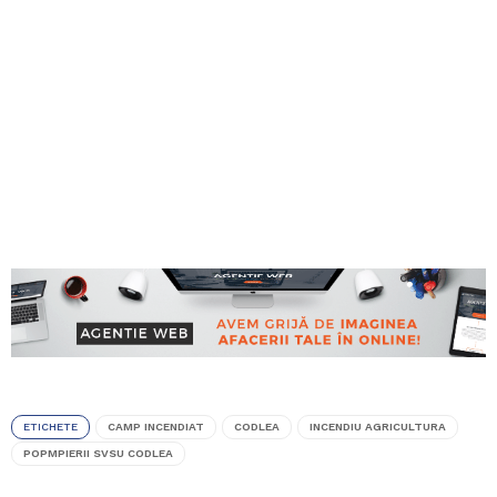
ETICHETE
CAMP INCENDIAT
CODLEA
INCENDIU AGRICULTURA
POPMPIERII SVSU CODLEA