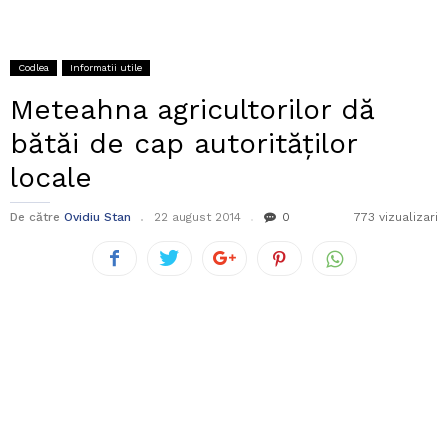
Codlea
Informatii utile
Meteahna agricultorilor dă
bătăi de cap autorităților
locale
De către
Ovidiu Stan
22 august 2014
0
773 vizualizari