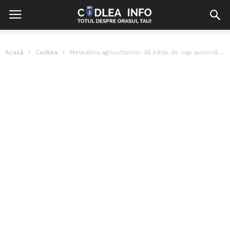
Acasă
Codlea
Meteahna agricultorilor dă bătăi de cap autorităților locale