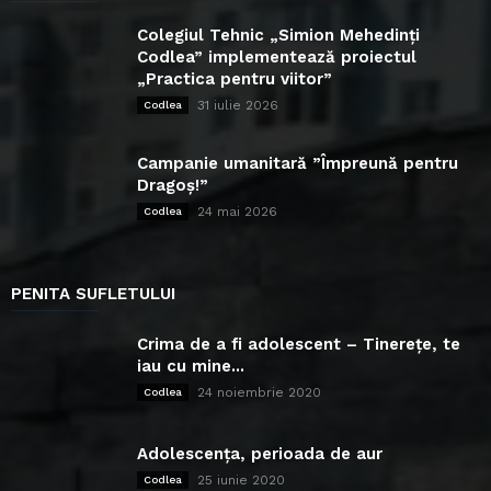
Colegiul Tehnic „Simion Mehedinți
Codlea” implementează proiectul
„Practica pentru viitor”
31 iulie 2026
Codlea
Campanie umanitară ”Împreună pentru
Dragoș!”
24 mai 2026
Codlea
PENITA SUFLETULUI
Crima de a fi adolescent – Tinerețe, te
iau cu mine...
24 noiembrie 2020
Codlea
Adolescența, perioada de aur
25 iunie 2020
Codlea