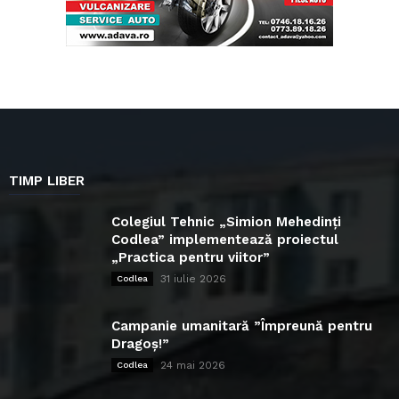
TIMP LIBER
Colegiul Tehnic „Simion Mehedinți
Codlea” implementează proiectul
„Practica pentru viitor”
31 iulie 2026
Codlea
Campanie umanitară ”Împreună pentru
Dragoș!”
24 mai 2026
Codlea