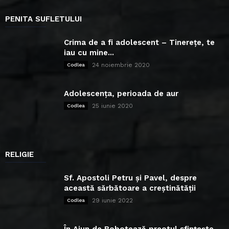
PENITA SUFLETULUI
Crima de a fi adolescent – Tinerețe, te
iau cu mine...
24 noiembrie 2020
Codlea
Adolescența, perioada de aur
25 iunie 2020
Codlea
RELIGIE
Sf. Apostoli Petru și Pavel, despre
această sărbătoare a creștinătății
29 iunie 2022
Codlea