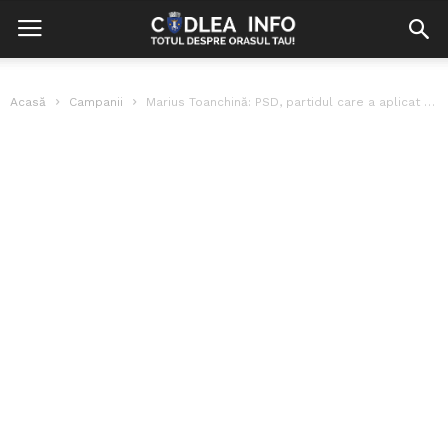
Acasă
Campanii
Marius Toanchină: PSD, partidul care a aplicat principiul ,,Fără Penali în Funcții...