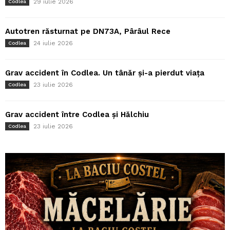
29 iulie 2026
Codlea
Autotren răsturnat pe DN73A, Pârâul Rece
24 iulie 2026
Codlea
Grav accident în Codlea. Un tânăr și-a pierdut viața
23 iulie 2026
Codlea
Grav accident între Codlea și Hălchiu
23 iulie 2026
Codlea