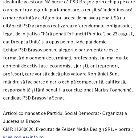
idealurile acestora! Mă bucur că PSD Brașov, prin echipa pe care
o are pentru alegerile parlamentare, a reușit să îndeplinească
o mare dorință a cetățenilor, aceea de nu avea penali. Să nu
uităm că PSD a propus realizarea referendumului obligatoriu,
legat de inițiativa ”Fără penali în Funcții Publice”, pe 23 august,
dar Dreapta Unită s-a opus pe motiv de pandemie.
Echipa PSD Brașov pentru alegerile parlamentare este
formată din oameni determinați, profesioniști în mai multe
domenii de activitate: economiști, juriști, antreprenori,
profesori, care vor să aducă plus valoare României. Sunt
mândru să fac parte dintr-o echipă competentă, calificată,
responsabilă și fără penali!” a concluzionat Marius Toanchină,
candidat PSD Brașov la Senat.
Articol comandat de Partidul Social Democrat- Organizația
Județeană Brașov
CMF: 11200020, Executat de Zeiden Media Design SRL. – portal:
www.codlea-info.ro