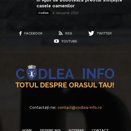
În Ajun de Bobotează preotul sfințește
casele oamenilor
5 ianuarie 2021
Codlea
FACEBOOK
RSS
TWITTER
YOUTUBE
Contactați-ne:
contact@codlea-info.ro
HOME
DESPRE NOI
SITEMAP
CONTACT