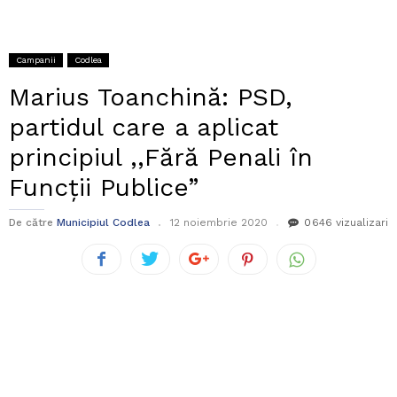
Campanii
Codlea
Marius Toanchină: PSD,
partidul care a aplicat
principiul ,,Fără Penali în
Funcții Publice”
De către
Municipiul Codlea
12 noiembrie 2020
0
646 vizualizari