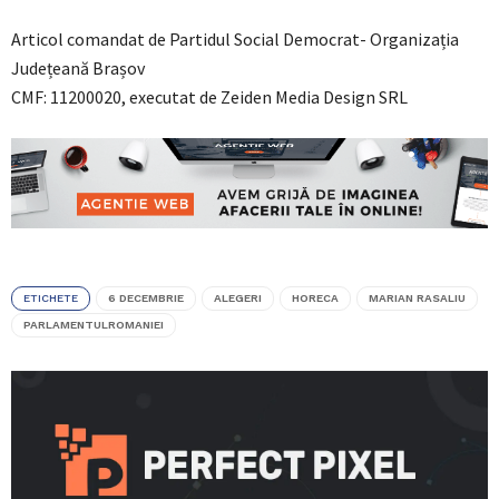
Articol comandat de Partidul Social Democrat- Organizația
Județeană Brașov
CMF: 11200020, executat de Zeiden Media Design SRL
ETICHETE
6 DECEMBRIE
ALEGERI
HORECA
MARIAN RASALIU
PARLAMENTULROMANIEI