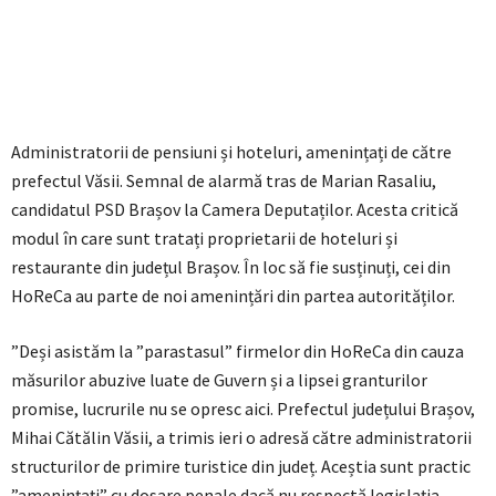
Administratorii de pensiuni și hoteluri, amenințați de către
prefectul Văsii. Semnal de alarmă tras de Marian Rasaliu,
candidatul PSD Brașov la Camera Deputaților. Acesta critică
modul în care sunt tratați proprietarii de hoteluri și
restaurante din județul Brașov. În loc să fie susținuți, cei din
HoReCa au parte de noi amenințări din partea autorităților.
”Deși asistăm la ”parastasul” firmelor din HoReCa din cauza
măsurilor abuzive luate de Guvern și a lipsei granturilor
promise, lucrurile nu se opresc aici. Prefectul județului Brașov,
Mihai Cătălin Văsii, a trimis ieri o adresă către administratorii
structurilor de primire turistice din județ. Aceștia sunt practic
”amenințați” cu dosare penale dacă nu respectă legislația