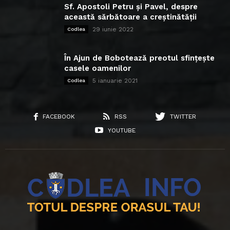
Sf. Apostoli Petru și Pavel, despre
această sărbătoare a creștinătății
29 iunie 2022
Codlea
În Ajun de Bobotează preotul sfințește
casele oamenilor
5 ianuarie 2021
Codlea
FACEBOOK
RSS
TWITTER
YOUTUBE