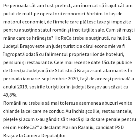
Pe perioada cât am fost prefect, am încercat să îi ajut cât am
putut de mult pe operatorii economici. Vorbim totuși de
motorul economiei, de firmele care plătesc taxe și impozite
pentru a susține statul român și instituțiile sale. Cum să muști
mâna care te hrănește? HoReCa trebuie susținută, nu hulită.
Județul Brașov este un județ turistic a cărui economie va fi
îngropată odată cu falimentul proprietarilor de hoteluri,
pensiuni și restaurante. Cele mai recente date făcute publice
de Direcția Județeană de Statistică Brașov sunt alarmante. În
perioada ianuarie-septembrie 2020, faţă de aceeaşi perioadă a
anului 2019, sosirile turiștilor în județul Brașov au scăzut cu
49,8%.
Românii nu trebuie să mai tolereze asemenea abuzuri venite
chiar de la cei care ne conduc. Au închis școlile, restaurantele,
piețele și acum s-au gândit să treacă și la dosare penale pentru
cei din HoReCa?” a declarat Marian Rasaliu, candidat PSD
Brașov la Camera Deputaților.