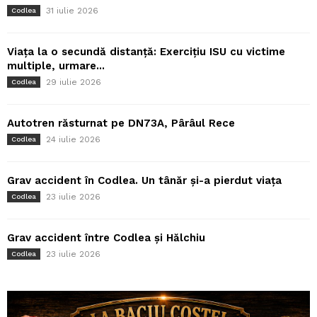
31 iulie 2026
Codlea
Viața la o secundă distanță: Exercițiu ISU cu victime
multiple, urmare...
29 iulie 2026
Codlea
Autotren răsturnat pe DN73A, Pârâul Rece
24 iulie 2026
Codlea
Grav accident în Codlea. Un tânăr și-a pierdut viața
23 iulie 2026
Codlea
Grav accident între Codlea și Hălchiu
23 iulie 2026
Codlea