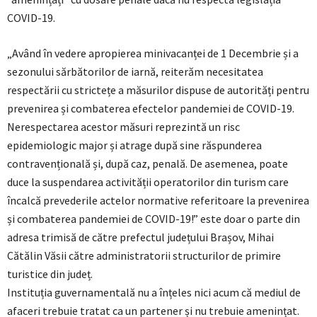
COVID-19.
„Având în vedere apropierea minivacanței de 1 Decembrie și a
sezonului sărbătorilor de iarnă, reiterăm necesitatea
respectării cu strictețe a măsurilor dispuse de autorități pentru
prevenirea și combaterea efectelor pandemiei de COVID-19.
Nerespectarea acestor măsuri reprezintă un risc
epidemiologic major și atrage după sine răspunderea
contravențională și, după caz, penală. De asemenea, poate
duce la suspendarea activității operatorilor din turism care
încalcă prevederile actelor normative referitoare la prevenirea
și combaterea pandemiei de COVID-19!” este doar o parte din
adresa trimisă de către prefectul județului Brașov, Mihai
Cătălin Văsii către administratorii structurilor de primire
turistice din județ.
Instituția guvernamentală nu a înțeles nici acum că mediul de
afaceri trebuie tratat ca un partener și nu trebuie amenințat.