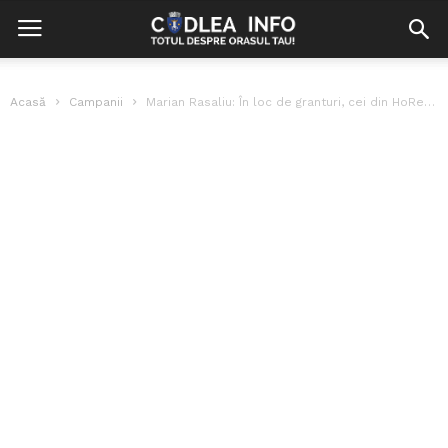
Acasă
Campanii
Marian Rasaliu: În loc de granturi, cei din HoReCa sunt amenințați cu...