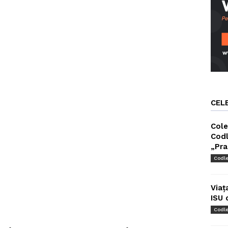
CEL
Cole
Codl
„Pra
Codl
Viaț
ISU 
Codl