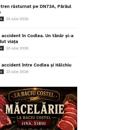
tren răsturnat pe DN73A, Pârâul
e
24 iulie 2026
ea
 accident în Codlea. Un tânăr și-a
dut viața
23 iulie 2026
ea
 accident între Codlea și Hălchiu
23 iulie 2026
ea