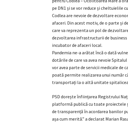
pentru Codlea – Ocolitoarea Mare a orașu
pe DN1 și se vor reduce și cheltuielile c
Codlea are nevoie de dezvoltare econom
afaceri. Din acest motiv, de o parte și d
care va reprezenta un pol de dezvoltare 
dezvoltarea infrastructurii de business 
incubator de afaceri local.
Pandemia ne-a arătat încă o dată vulner
dotările de care va avea nevoie Spitalul
vor avea parte de servicii medicale de c
poată permite realizarea unui număr cât 
transportați la o altă unitate spitalicea
PSD dorește înființarea Registrului Națio
platformă publică cu toate proiectele și
de transparență în acordarea banilor pu
așa cum merită.” a declarat Marian Ras