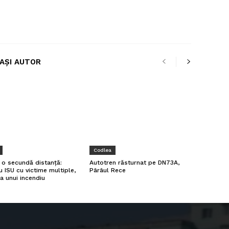
LAȘI AUTOR
Codlea
a o secundă distanță:
Autotren răsturnat pe DN73A,
u ISU cu victime multiple,
Pârâul Rece
a unui incendiu