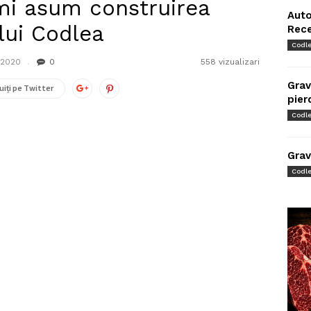
Îmi asum construirea
Auto
lui Codlea
Rec
Codl
 2020
0
558 vizualizari
Grav
uiți pe Twitter
pier
Codl
Grav
Codl