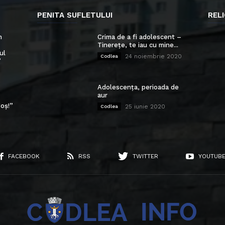
PENITA SUFLETULUI
RELI
n
Crima de a fi adolescent –
Tinerețe, te iau cu mine...
ul
24 noiembrie 2020
Codlea
”
Adolescența, perioada de
aur
oș!”
25 iunie 2020
Codlea
FACEBOOK
RSS
TWITTER
YOUTUB