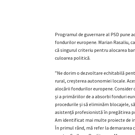
Programul de guvernare al PSD pune acce
fondurilor europene. Marian Rasaliu, c
că singurul criteriu pentru alocarea ban
culoarea politică.
”Ne dorim o dezvoltare echitabilă pentr
rural, creșterea autonomiei locale. Aces
alocării fondurilor europene. Consider c
și a primăriilor de a absorbi fonduri e
procedurile și să eliminăm blocajele, să
asistență profesionistă în pregătirea p
Am identificat mai multe proiecte de inv
În primul rând, mă refer la demararea ce