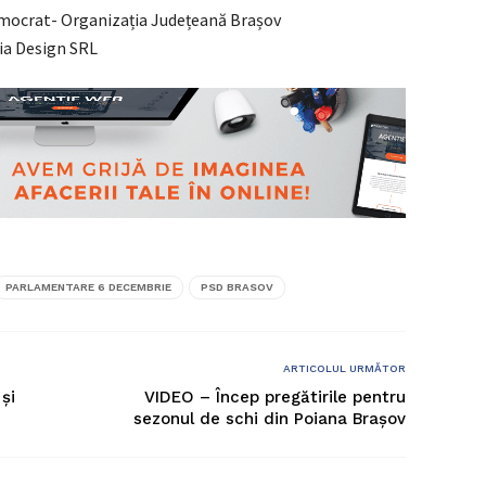
emocrat- Organizația Județeană Brașov
ia Design SRL
PARLAMENTARE 6 DECEMBRIE
PSD BRASOV
ARTICOLUL URMĂTOR
și
VIDEO – Încep pregătirile pentru
sezonul de schi din Poiana Brașov