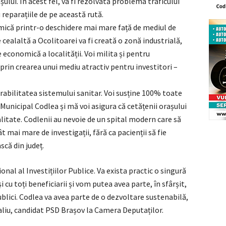
lui. În acest fel, va fi rezolvată problema traficului
u reparațiile de pe această rută.
ică printr-o deschidere mai mare față de mediul de
e cealaltă a Ocolitoarei va fi creată o zonă industrială,
economică a localității. Voi milita și pentru
prin crearea unui mediu atractiv pentru investitori –
abilitatea sistemului sanitar. Voi susține 100% toate
 Municipal Codlea și mă voi asigura că cetățenii orașului
alitate. Codlenii au nevoie de un spital modern care să
mai mare de investigații, fără ca pacienții să fie
scă din județ.
nal al Investițiilor Publice. Va exista practic o singură
 cu toți beneficiarii și vom putea avea parte, în sfârșit,
blici. Codlea va avea parte de o dezvoltare sustenabilă,
aliu, candidat PSD Brașov la Camera Deputaților.