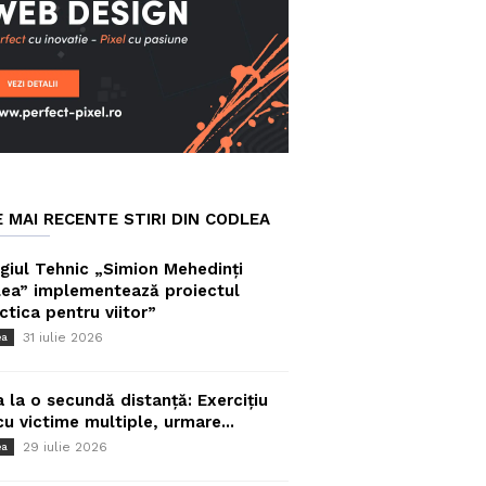
E MAI RECENTE STIRI DIN CODLEA
giul Tehnic „Simion Mehedinți
ea” implementează proiectul
ctica pentru viitor”
31 iulie 2026
ea
a la o secundă distanță: Exercițiu
cu victime multiple, urmare...
29 iulie 2026
ea