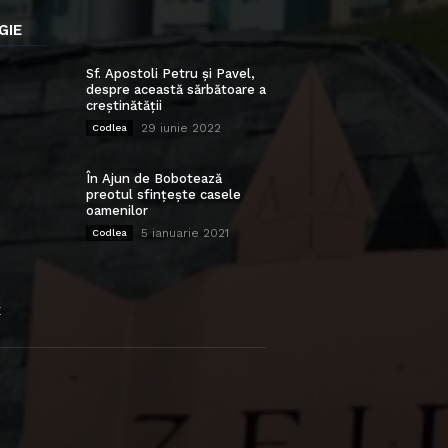
GIE
Sf. Apostoli Petru și Pavel,
despre această sărbătoare a
creștinătății
29 iunie 2022
Codlea
În Ajun de Bobotează
preotul sfințește casele
oamenilor
5 ianuarie 2021
Codlea
E