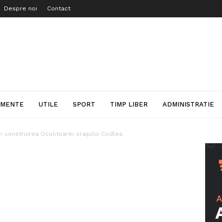
Despre noi
Contact
IMENTE
UTILE
SPORT
TIMP LIBER
ADMINISTRATIE
m construirea Ocolitoarei orașului Codlea