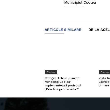
Municipiul Codlea
ARTICOLE SIMILARE
DE LA ACE
Codlea
Codlea
Viața l
Colegiul Tehnic „Simion
Exerciți
Mehedinți Codlea”
urmare 
implementează proiectul
„Practica pentru viitor”