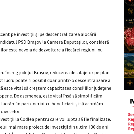
nt pe investiții și pe descentralizarea alocării
andidatul PSD Brașov la Camera Deputaților, consideră
ilor este nevoia de dezvoltare a fiecărei regiuni, nu
u întreg județul Brașov, reducerea decalajelor pe plan
t lucru poate fi posibil doar printr-o descentralizare a
ă este vital să creștem capacitatea consiliilor județene
uropene. De asemenea, este vital însă să simplificăm
 lucrăm în parteneriat cu beneficiarii și să acordăm
roiectelor.
estiții la Codlea pentru care voi lupta să fie finalizate.
lui mai mare proiect de investiții din ultimii 30 de ani