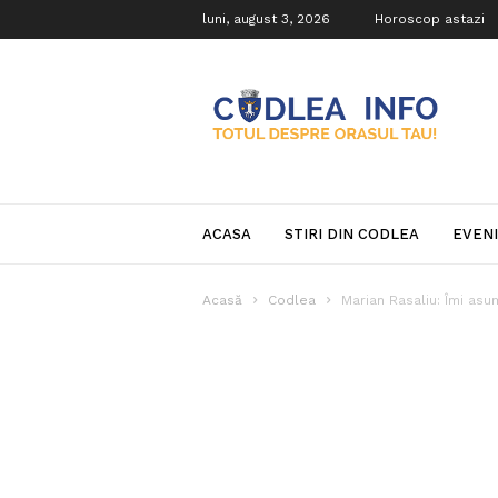
luni, august 3, 2026
Horoscop astazi
Codlea
Info
ACASA
STIRI DIN CODLEA
EVEN
Acasă
Codlea
Marian Rasaliu: Îmi asu